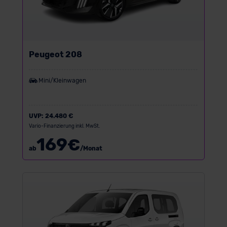
Peugeot 208
Mini/Kleinwagen
UVP:
24.480 €
Vario-Finanzierung inkl. MwSt.
169
€
ab
/Monat