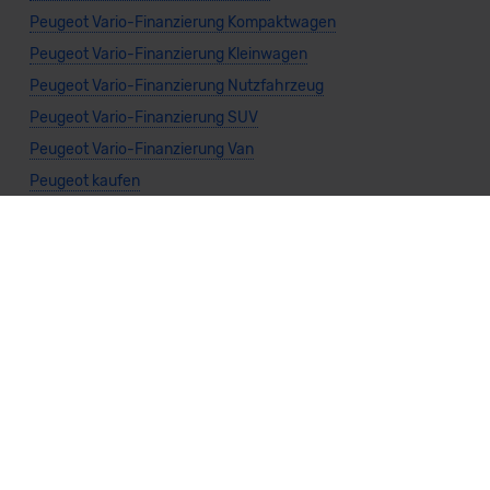
Peugeot Vario-Finanzierung Kompaktwagen
Peugeot Vario-Finanzierung Kleinwagen
Peugeot Vario-Finanzierung Nutzfahrzeug
Peugeot Vario-Finanzierung SUV
Peugeot Vario-Finanzierung Van
Peugeot kaufen
Peugeot Leasing
Alternativen Themen
Peugeot Privatkunden
Peugeot Gewerbekunden
Peugeot Kombi
Peugeot Kompaktwagen
Peugeot Kleinwagen
Peugeot Nutzfahrzeug