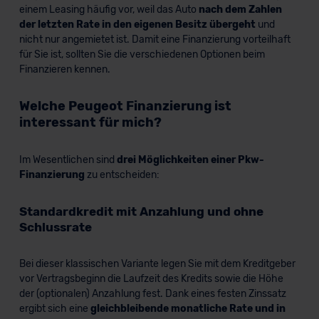
erteilen. Nähere Informationen zu den bestehenden
einem Leasing häufig vor, weil das Auto
nach dem Zahlen
Datenschutzklauseln können Sie über den Kontakt zu
der letzten Rate in den eigenen Besitz übergeht
und
nicht nur angemietet ist. Damit eine Finanzierung vorteilhaft
unserem Datenschutzbeauftragten unter
für Sie ist, sollten Sie die verschiedenen Optionen beim
datenschutz@meinauto.de anfordern.
Finanzieren kennen.
Datenschutzerklärung
|
Impressum
Welche Peugeot Finanzierung ist
interessant für mich?
Im Wesentlichen sind
drei Möglichkeiten einer Pkw-
Finanzierung
zu entscheiden:
Standardkredit mit Anzahlung und ohne
Schlussrate
Bei dieser klassischen Variante legen Sie mit dem Kreditgeber
vor Vertragsbeginn die Laufzeit des Kredits sowie die Höhe
der (optionalen) Anzahlung fest. Dank eines festen Zinssatz
ergibt sich eine
gleichbleibende monatliche Rate und in