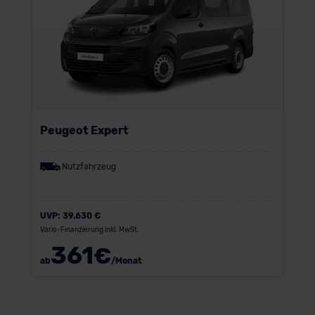
Peugeot Expert
Nutzfahrzeug
UVP:
39.630 €
Vario-Finanzierung inkl. MwSt.
361
€
ab
/Monat