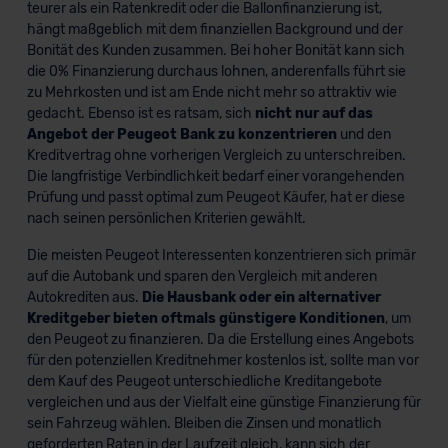
teurer als ein Ratenkredit oder die Ballonfinanzierung ist,
hängt maßgeblich mit dem finanziellen Background und der
Bonität des Kunden zusammen. Bei hoher Bonität kann sich
die 0% Finanzierung durchaus lohnen, anderenfalls führt sie
zu Mehrkosten und ist am Ende nicht mehr so attraktiv wie
gedacht. Ebenso ist es ratsam, sich
nicht nur auf das
Angebot der Peugeot Bank zu konzentrieren
und den
Kreditvertrag ohne vorherigen Vergleich zu unterschreiben.
Die langfristige Verbindlichkeit bedarf einer vorangehenden
Prüfung und passt optimal zum Peugeot Käufer, hat er diese
nach seinen persönlichen Kriterien gewählt.
Die meisten Peugeot Interessenten konzentrieren sich primär
auf die Autobank und sparen den Vergleich mit anderen
Autokrediten aus.
Die Hausbank oder ein alternativer
Kreditgeber bieten oftmals günstigere Konditionen
, um
den Peugeot zu finanzieren. Da die Erstellung eines Angebots
für den potenziellen Kreditnehmer kostenlos ist, sollte man vor
dem Kauf des Peugeot unterschiedliche Kreditangebote
vergleichen und aus der Vielfalt eine günstige Finanzierung für
sein Fahrzeug wählen. Bleiben die Zinsen und monatlich
geforderten Raten in der Laufzeit gleich, kann sich der