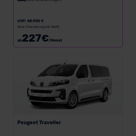
UVP:
48.900 €
Vario-Finanzierung inkl. MwSt.
227
€
ab
/Monat
Peugeot Traveller