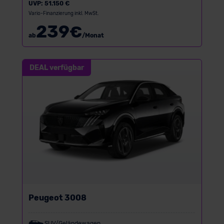
UVP:
51.150 €
Vario-Finanzierung inkl. MwSt.
239
€
ab
/Monat
DEAL verfügbar
Peugeot 3008
SUV/Geländewagen