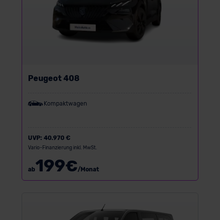
Peugeot 408
Kompaktwagen
UVP:
40.970 €
Vario-Finanzierung inkl. MwSt.
199
€
ab
/Monat