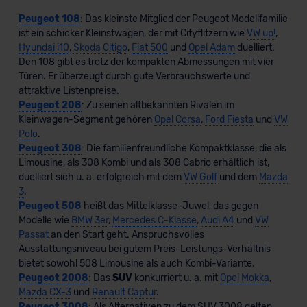
Peugeot 108
: Das kleinste Mitglied der Peugeot Modellfamilie
ist ein schicker Kleinstwagen, der mit Cityflitzern wie
VW up!
,
Hyundai i10
,
Skoda Citigo
,
Fiat 500
und
Opel Adam
duelliert.
Den 108 gibt es trotz der kompakten Abmessungen mit vier
Türen. Er überzeugt durch gute Verbrauchswerte und
attraktive Listenpreise.
Peugeot 208
: Zu seinen altbekannten Rivalen im
Kleinwagen-Segment gehören
Opel Corsa
,
Ford Fiesta
und
VW
Polo
.
Peugeot 308
: Die familienfreundliche Kompaktklasse, die als
Limousine, als 308 Kombi und als 308 Cabrio erhältlich ist,
duelliert sich u. a. erfolgreich mit dem
VW Golf
und dem
Mazda
3
.
Peugeot 508
heißt das Mittelklasse-Juwel, das gegen
Modelle wie
BMW 3er
,
Mercedes C-Klasse
,
Audi A4
und
VW
Passat
an den Start geht. Anspruchsvolles
Ausstattungsniveau bei gutem Preis-Leistungs-Verhältnis
bietet sowohl 508 Limousine als auch Kombi-Variante.
Peugeot 2008
: Das
SUV
konkurriert u. a. mit
Opel Mokka
,
Mazda CX-3
und
Renault Captur
.
Peugeot 3008
: Als Alternativen zu dem SUV 3008 gelten