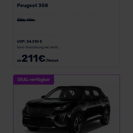
Peugeot 308
UVP:
34.310 €
Vario-Finanzierung inkl. MwSt.
211
€
ab
/Monat
DEAL verfügbar