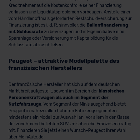
Kreditnehmer auf die Kostenkontrolle seiner Finanzierung
verlassen und Liquiditätsproblemen vorbeugen. Anstelle einer
vom Händler oftmals geforderten Restschuldversicherung zur
Finanzierung ist es i. d. R. sinnvoller, die
Ballonfinanzierung
mit Schlussrate
zu bevorzugen und in Eigeninitiative eine
Sparanlage oder Versicherung mit Kapitalbildung für die
Schlussrate abzuschließen.
Peugeot – attraktive Modellpalette des
französischen Herstellers
Der französische Hersteller hat sich auf dem deutschen
Markt breit aufgestellt, sowohl im Bereich der
klassischen
Personenkraftwagen als auch im Segment der
Nutzfahrzeuge
. Vom Segment der Minis ausgehend bietet
Peugeot in nahezu allen höheren Fahrzeugsegmenten
mindestens ein Modell zur Auswahl an. Vor allem in der Klasse
der zunehmend beliebten SUVs mischen die Franzosen kräftig
mit. Finanzieren Sie jetzt einen Wunsch-Peugeot Ihrer Wahl
über MeinAuto.de: