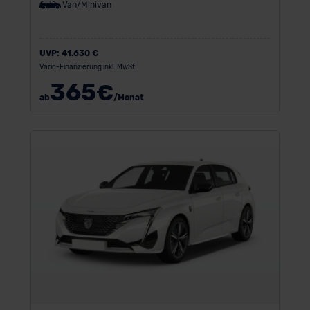
Van/Minivan
UVP:
41.630 €
Vario-Finanzierung inkl. MwSt.
365
€
ab
/Monat