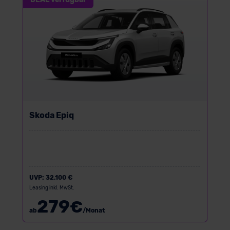
Skoda Epiq
UVP:
32.100 €
Leasing inkl. MwSt.
279
€
ab
/Monat