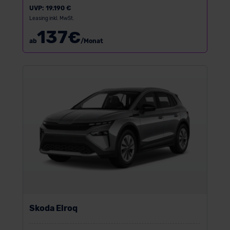
UVP:
19.190 €
Leasing inkl. MwSt.
137
€
ab
/Monat
Skoda Elroq