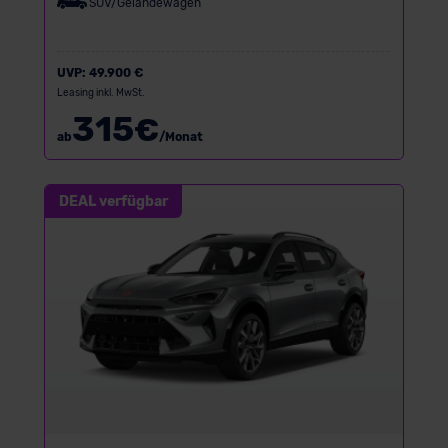
SUV/Geländewagen
UVP:
49.900 €
Leasing inkl. MwSt.
315
€
ab
/Monat
DEAL verfügbar