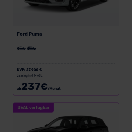
Ford Puma
UVP:
27.900 €
Leasing inkl. MwSt.
237
€
ab
/Monat
DEAL verfügbar