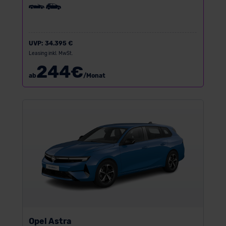
UVP:
34.395 €
Leasing inkl. MwSt.
244
€
ab
/Monat
Opel Astra