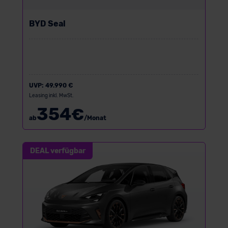
BYD Seal
UVP:
49.990 €
Leasing inkl. MwSt.
354
€
ab
/Monat
DEAL verfügbar