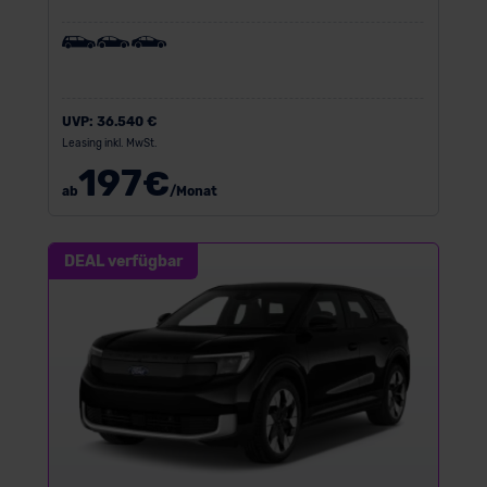
UVP:
36.540 €
Leasing inkl. MwSt.
197
€
ab
/Monat
DEAL verfügbar