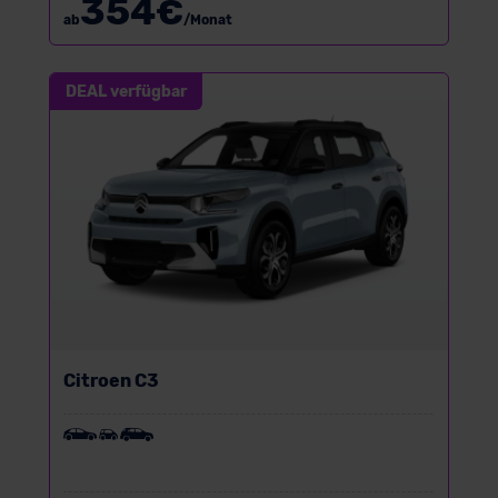
354
€
ab
/Monat
DEAL verfügbar
Citroen C3