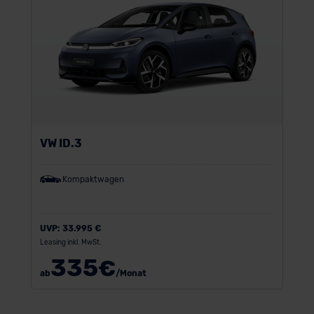
VW ID.3
Kompaktwagen
UVP:
33.995 €
Leasing inkl. MwSt.
335
€
ab
/Monat