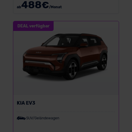
488
€
ab
/Monat
DEAL verfügbar
KIA EV3
SUV/Geländewagen