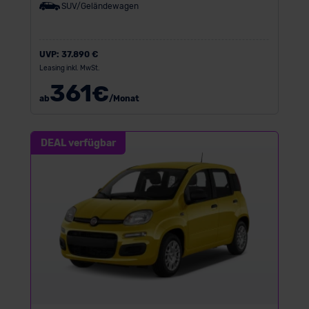
SUV/Geländewagen
UVP:
37.890 €
Leasing inkl. MwSt.
361
€
ab
/Monat
DEAL verfügbar