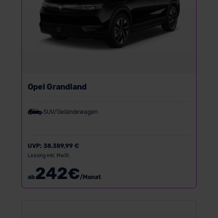
Opel Grandland
SUV/Geländewagen
UVP:
38.389,99 €
Leasing inkl. MwSt.
242
€
ab
/Monat