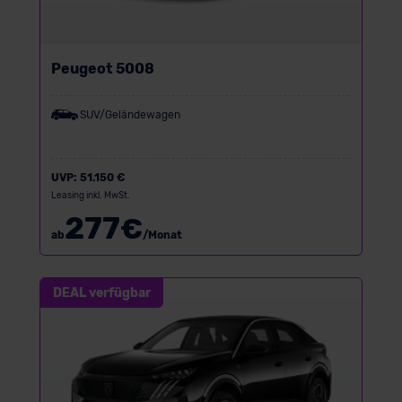
Peugeot 5008
SUV/Geländewagen
UVP:
51.150 €
Leasing inkl. MwSt.
277
€
ab
/Monat
DEAL verfügbar