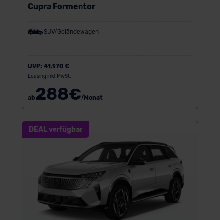
Cupra Formentor
SUV/Geländewagen
UVP:
41.970 €
Leasing inkl. MwSt.
288
€
ab
/Monat
DEAL verfügbar