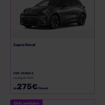
Cupra Raval
UVP:
29.850 €
Leasing inkl. MwSt.
275
€
ab
/Monat
DEAL verfügbar