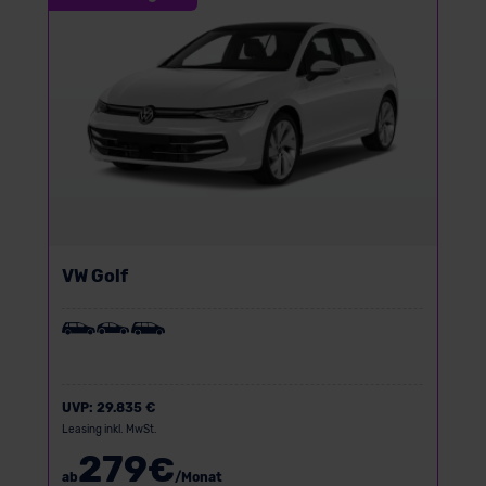
VW Golf
UVP:
29.835 €
Leasing inkl. MwSt.
279
€
ab
/Monat