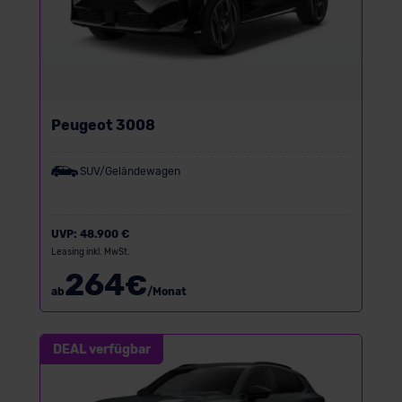
Peugeot 3008
SUV/Geländewagen
UVP:
48.900 €
Leasing inkl. MwSt.
264
€
ab
/Monat
DEAL verfügbar