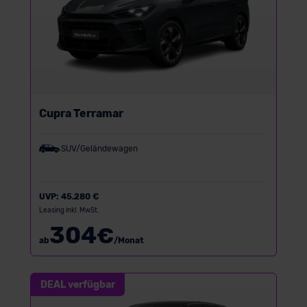
Cupra Terramar
SUV/Geländewagen
UVP:
45.280 €
Leasing inkl. MwSt.
304
€
ab
/Monat
DEAL verfügbar