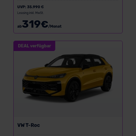
UVP:
35.990 €
Leasing inkl. MwSt.
319
€
ab
/Monat
DEAL verfügbar
VW T-Roc