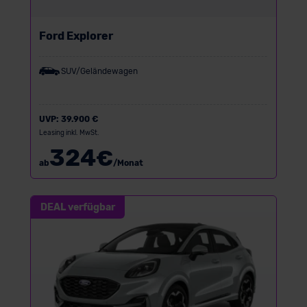
Ford Explorer
SUV/Geländewagen
UVP:
39.900 €
Leasing inkl. MwSt.
324
€
ab
/Monat
DEAL verfügbar