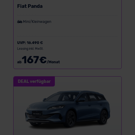
Fiat Panda
Mini/Kleinwagen
UVP:
16.490 €
Leasing inkl. MwSt.
167
€
ab
/Monat
DEAL verfügbar