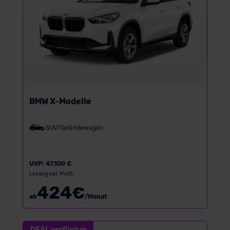
der EU erfolgt, erfolgt dies ausschließlich auf der
Grundlage eines Angemessenheitsbeschlusses der EU-
Kommission (Art. 45 Abs. 1 DSGVO), von
Standarddatenschutzklauseln (Art. 46 Abs. 2 lit. c
DSGVO) oder wenn Sie hierzu Ihre Einwilligung freiwillig
erteilen. Nähere Informationen zu den bestehenden
Datenschutzklauseln können Sie über den Kontakt zu
unserem Datenschutzbeauftragten unter
BMW X-Modelle
datenschutz@meinauto.de anfordern.
SUV/Geländewagen
Datenschutzerklärung
|
Impressum
UVP:
47.100 €
Leasing inkl. MwSt.
424
€
ab
/Monat
DEAL verfügbar