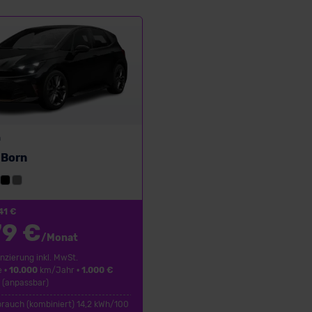
n
Born
41 €
79 €
/Monat
nzierung inkl. MwSt.
 •
10.000
km/Jahr •
1.000 €
 (anpassbar)
rauch (kombiniert) 14,2 kWh/100