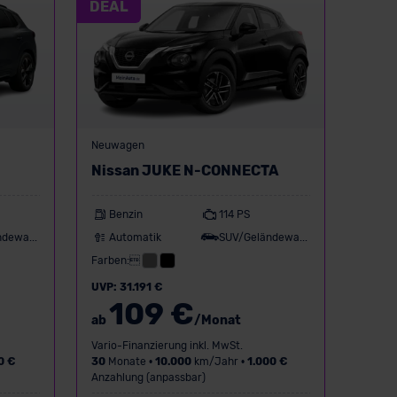
DEAL
Neuwagen
Nissan JUKE N-CONNECTA
Benzin
114 PS
SUV/Geländewagen
Automatik
SUV/Geländewagen
Farben:
UVP: 31.191 €
109 €
ab
/Monat
Vario-Finanzierung inkl. MwSt.
0 €
30
Monate •
10.000
km/Jahr •
1.000 €
Anzahlung (anpassbar)