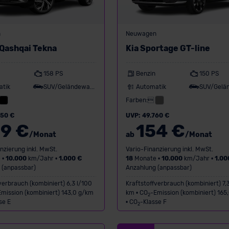
n
Neuwagen
 Qashqai Tekna
Kia Sportage GT-line
158 PS
Benzin
150 PS
atik
SUV/Geländewagen
Automatik
Farben:
350 €
UVP: 49.760 €
9 €
154 €
/Monat
ab
/Monat
nzierung inkl. MwSt.
Vario-Finanzierung inkl. MwSt.
 •
10.000
km/Jahr •
1.000 €
18
Monate •
10.000
km/Jahr •
1.00
 (anpassbar)
Anzahlung (anpassbar)
verbrauch (kombiniert) 6,3 l/100
Kraftstoffverbrauch (kombiniert) 7,
Emission (kombiniert) 143,0 g/km
km • CO
-Emission (kombiniert) 165
2
se E
• CO
-Klasse F
2