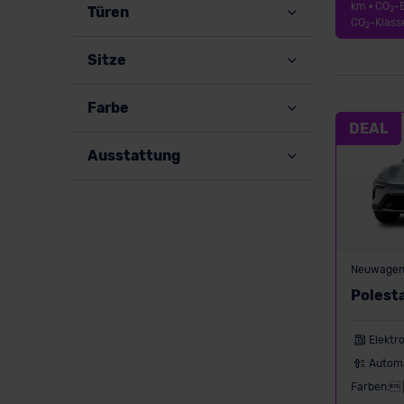
km • CO
-
Türen
2
CO
-Klass
2
Sitze
Farbe
DEAL
Ausstattung
Neuwage
Polest
Elektr
Autom
Farben: