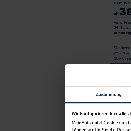
UVP: 79.5
3
ab
Vario-Fina
24
Monate
Anzahlung
Stromverb
km • CO
-
2
CO
-Klass
2
DEAL
Zustimmung
Wir konfigurieren hier alles 
Neuwage
MeinAuto nutzt Cookies und 
können wir für Sie die Perfor
CUPRA 