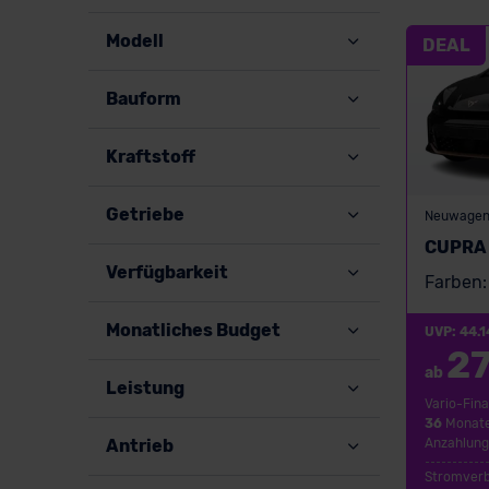
Modell
DEAL
Bauform
Kraftstoff
Getriebe
Neuwage
CUPRA 
Verfügbarkeit
Farben:
Monatliches Budget
UVP: 44.1
2
ab
Leistung
Vario-Fina
36
Monate
Anzahlung
Antrieb
Stromverb