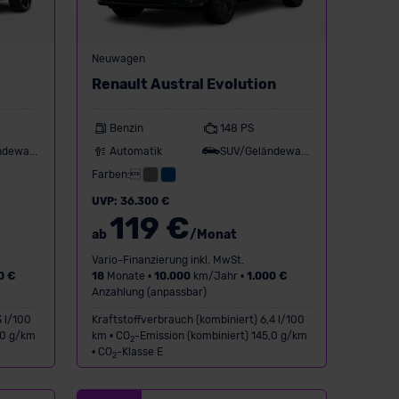
Neuwagen
Renault Austral Evolution
Benzin
148 PS
SUV/Geländewagen
Automatik
SUV/Geländewagen
Farben:
UVP: 36.300 €
119 €
ab
/Monat
Vario-Finanzierung inkl. MwSt.
0 €
18
Monate •
10.000
km/Jahr •
1.000 €
Anzahlung (anpassbar)
3 l/100
Kraftstoffverbrauch (kombiniert) 6,4 l/100
,0 g/km
km • CO
-Emission (kombiniert) 145,0 g/km
2
• CO
-Klasse E
2