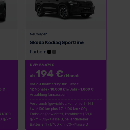
Neuwagen
Skoda Kodiaq Sportline
Farben:
UVP: 56.671 €
194 €
ab
/Monat
Vario-Finanzierung inkl. MwSt.
0 €
12
Monate •
10.000
km/Jahr •
1.000 €
Anzahlung (anpassbar)
Verbrauch (gewichtet, kombiniert) 14,1
kWh/100 km plus 1,7 l/100 km • CO
-
2
4 l/100
Emission (gewichtet, kombiniert) 38,0
,0 g/km
g/km • CO
-Klasse B; bei entladener
2
Batterie: 1,7 l/100 km, CO
-Klasse D
2