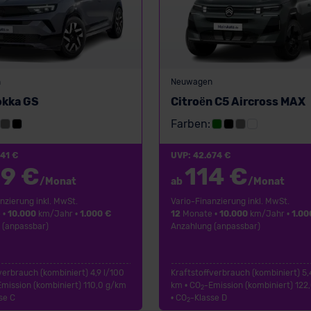
n
Neuwagen
okka GS
Citroën C5 Aircross MAX
Farben:
241 €
UVP: 42.674 €
9 €
114 €
/Monat
ab
/Monat
nzierung inkl. MwSt.
Vario-Finanzierung inkl. MwSt.
 •
10.000
km/Jahr •
1.000 €
12
Monate •
10.000
km/Jahr •
1.00
 (anpassbar)
Anzahlung (anpassbar)
verbrauch (kombiniert) 4,9 l/100
Kraftstoffverbrauch (kombiniert) 5,
Emission (kombiniert) 110,0 g/km
km • CO
-Emission (kombiniert) 122
2
se C
• CO
-Klasse D
2