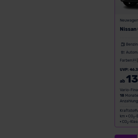
Neuwage
Nissan
Benzin
Autom
Farben:
UVP: 46.
13
ab
Vario-Fina
18
Monate
Anzahlung
Kraftstoff
km • CO
-
2
• CO
-Klas
2