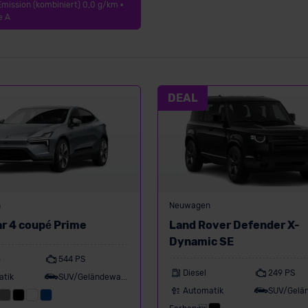
Emission (kombiniert) 0,0 g/km •
e A
DEAL
n
Neuwagen
ar 4 coupé Prime
Land Rover Defender X-
Dynamic SE
o
544 PS
Diesel
249 PS
atik
SUV/Geländewagen
Automatik