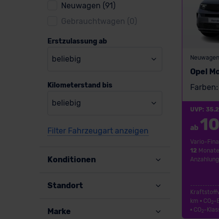
Neuwagen (91)
Gebrauchtwagen (0)
Erstzulassung ab
Neuwage
beliebig
Opel M
Kilometerstand bis
Farben:
beliebig
UVP: 35.
10
ab
Filter Fahrzeugart anzeigen
Vario-Fina
12
Monate
Konditionen
Anzahlung
Standort
Kraftstoff
km • CO
-
2
• CO
-Klas
Marke
2