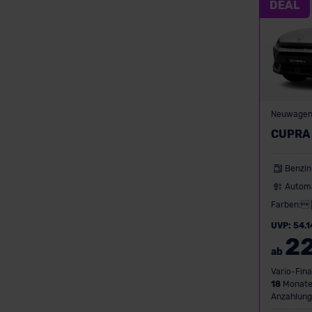
DEAL
Neuwage
CUPRA 
Benzin
Autom
Farben:
UVP: 54.1
2
ab
Vario-Fina
18
Monate
Anzahlung