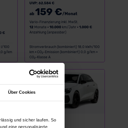
UVP: 62.584 €
159 €
ab
/Monat
Vario-Finanzierung inkl. MwSt.
12
Monate •
10.000
km/Jahr •
1.000 €
Anzahlung (anpassbar)
0 €
 l/100
Stromverbrauch (kombiniert) 18,0 kWh/100
0,0 g/km
km • CO
-Emission (kombiniert) 0,0 g/km •
2
CO
-Klasse A
2
DEAL
Über Cookies
Neuwagen
ässig und sicher laufen. So
und eine personalisierte
Audi A3 S line