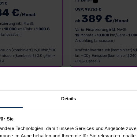
Farben:
01 €
84 €
UVP: 99.763 €
/Monat
389 €
ab
/Monat
nzierung inkl. MwSt.
 •
10.000
km/Jahr •
1.000 €
Vario-Finanzierung inkl. MwSt.
 (anpassbar)
12
Monate •
10.000
km/Jahr •
1.00
Anzahlung (anpassbar)
rauch (kombiniert) 19,0 kWh/100
Kraftstoffverbrauch (kombiniert) 9,1
Emission (kombiniert) 0,0 g/km •
km • CO
-Emission (kombiniert) 24
2
e A
• CO
-Klasse G
2
DEAL
Details
für Sie
n
Neuwagen
andere Technologien, damit unsere Services und Angebote zuverl
mance im Auge behalten und Ihnen die für Sie relevanten Inhalte 
Terramar VZ
Hyundai Tucson Trend