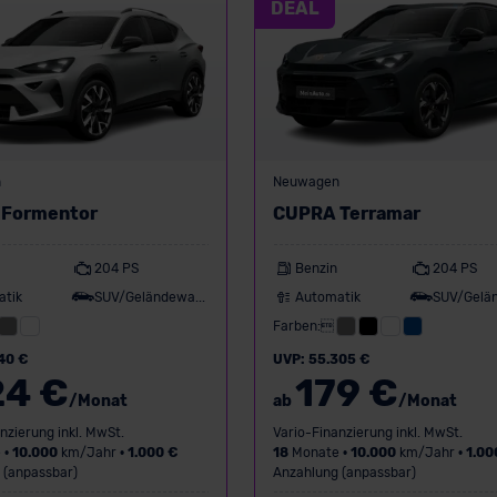
DEAL
n
Neuwagen
Formentor
CUPRA Terramar
204 PS
Benzin
204 PS
atik
SUV/Geländewagen
Automatik
Farben:
40 €
UVP: 55.305 €
24 €
179 €
/Monat
ab
/Monat
nzierung inkl. MwSt.
Vario-Finanzierung inkl. MwSt.
 •
10.000
km/Jahr •
1.000 €
18
Monate •
10.000
km/Jahr •
1.00
 (anpassbar)
Anzahlung (anpassbar)