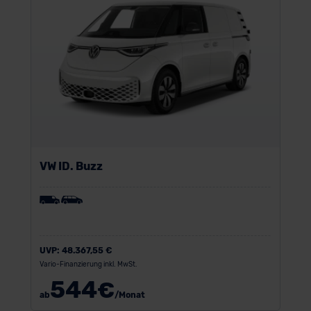
VW ID. Buzz
UVP:
48.367,55 €
Vario-Finanzierung inkl. MwSt.
544
€
ab
/Monat