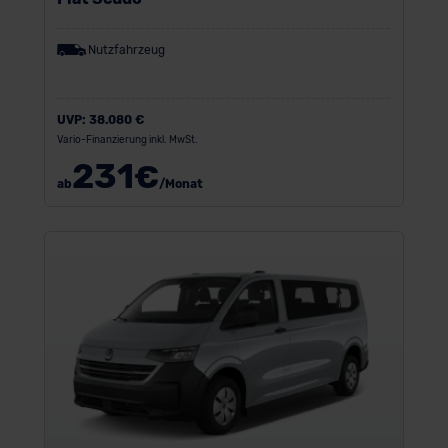
Nutzfahrzeug
UVP:
38.080 €
Vario-Finanzierung inkl. MwSt.
231
€
ab
/Monat