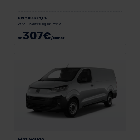
UVP:
40.329,1 €
Vario-Finanzierung inkl. MwSt.
307
€
ab
/Monat
Fiat Scudo