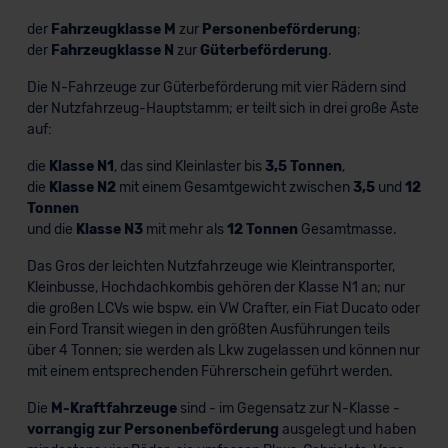
der
Fahrzeugklasse M
zur
Personenbeförderung
;
der
Fahrzeugklasse N
zur
Güterbeförderung
.
Die N-Fahrzeuge zur Güterbeförderung mit vier Rädern sind
der Nutzfahrzeug-Hauptstamm; er teilt sich in drei große Äste
auf:
die
Klasse N1
, das sind Kleinlaster bis
3,5 Tonnen
,
die
Klasse N2
mit einem Gesamtgewicht zwischen
3,5
und
12
Tonnen
und die
Klasse N3
mit mehr als
12 Tonnen
Gesamtmasse.
Das Gros der leichten Nutzfahrzeuge wie Kleintransporter,
Kleinbusse, Hochdachkombis gehören der Klasse N1 an; nur
die großen LCVs wie bspw. ein VW Crafter, ein Fiat Ducato oder
ein Ford Transit wiegen in den größten Ausführungen teils
über 4 Tonnen; sie werden als Lkw zugelassen und können nur
mit einem entsprechenden Führerschein geführt werden.
Die
M-Kraftfahrzeuge
sind - im Gegensatz zur N-Klasse -
vorrangig zur Personenbeförderung
ausgelegt und haben