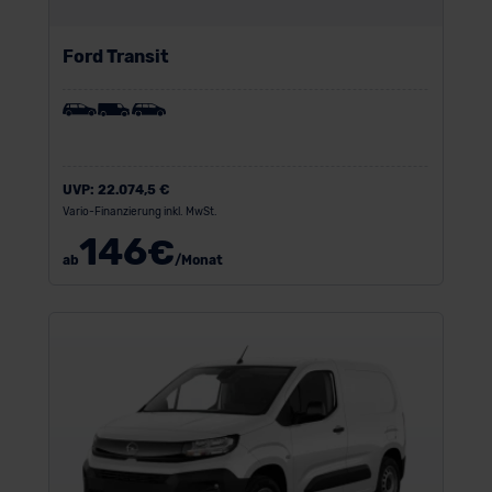
Ford Transit
UVP:
22.074,5 €
Vario-Finanzierung inkl. MwSt.
146
€
ab
/Monat