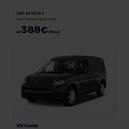
UVP:
50.991,5 €
Vario-Finanzierung inkl. MwSt.
388
€
ab
/Monat
VW Caddy