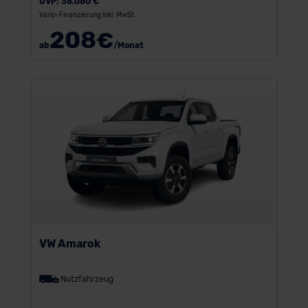
UVP:
38.080 €
Vario-Finanzierung inkl. MwSt.
208
€
ab
/Monat
VW Amarok
Nutzfahrzeug