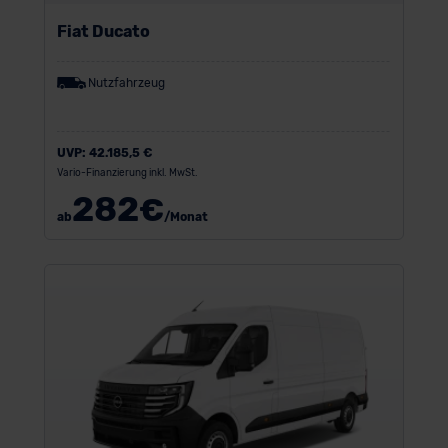
Fiat Ducato
Nutzfahrzeug
UVP:
42.185,5 €
Vario-Finanzierung inkl. MwSt.
282
€
ab
/Monat