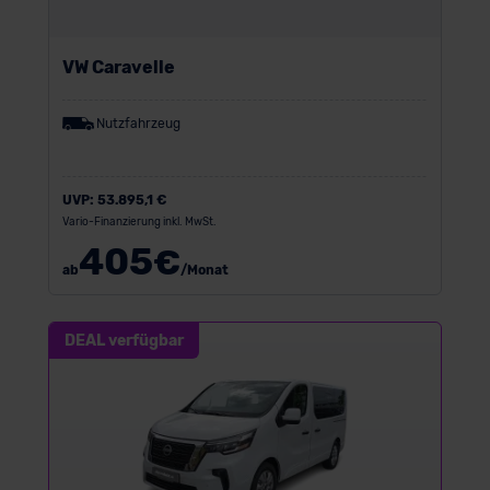
VW Caravelle
Nutzfahrzeug
UVP:
53.895,1 €
Vario-Finanzierung inkl. MwSt.
405
€
ab
/Monat
DEAL verfügbar