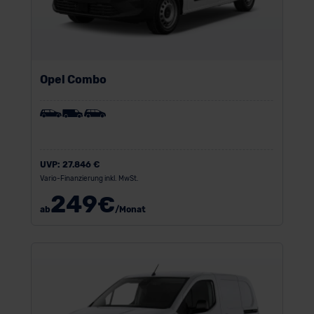
Opel Combo
UVP:
27.846 €
Vario-Finanzierung inkl. MwSt.
249
€
ab
/Monat