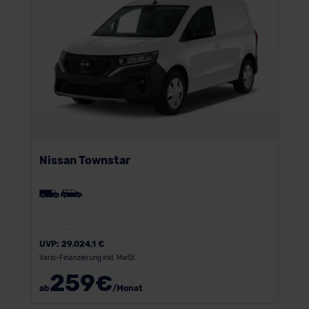
der EU erfolgt, erfolgt dies ausschließlich auf der
Grundlage eines Angemessenheitsbeschlusses der EU-
Kommission (Art. 45 Abs. 1 DSGVO), von
Standarddatenschutzklauseln (Art. 46 Abs. 2 lit. c
DSGVO) oder wenn Sie hierzu Ihre Einwilligung freiwillig
erteilen. Nähere Informationen zu den bestehenden
Datenschutzklauseln können Sie über den Kontakt zu
unserem Datenschutzbeauftragten unter
datenschutz@meinauto.de anfordern.
Nissan Townstar
Datenschutzerklärung
|
Impressum
UVP:
29.024,1 €
Vario-Finanzierung inkl. MwSt.
259
€
ab
/Monat