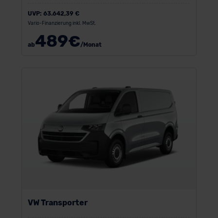
UVP:
63.642,39 €
Vario-Finanzierung inkl. MwSt.
489
€
ab
/Monat
VW Transporter