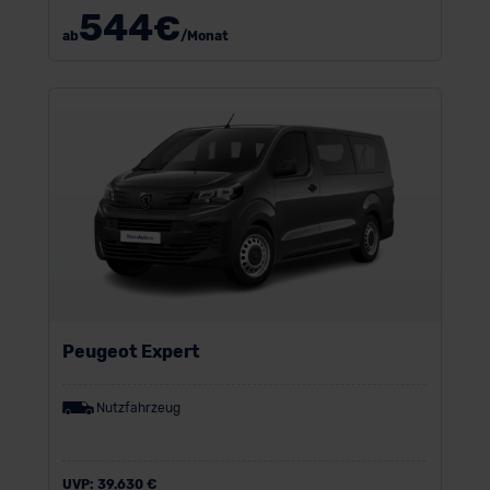
544
€
ab
/Monat
Peugeot Expert
Nutzfahrzeug
UVP:
39.630 €