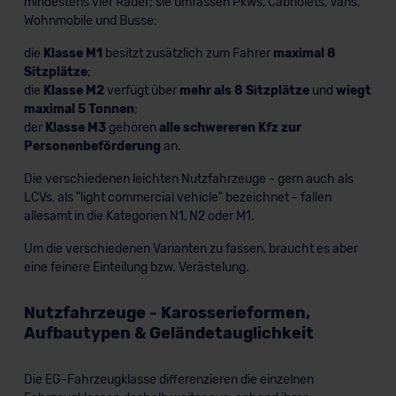
mindestens vier Räder; sie umfassen Pkws, Cabriolets, Vans,
Wohnmobile und Busse:
die
Klasse M1
besitzt zusätzlich zum Fahrer
maximal 8
Sitzplätze
;
die
Klasse M2
verfügt über
mehr als 8 Sitzplätze
und
wiegt
maximal 5 Tonnen
;
der
Klasse M3
gehören
alle schwereren Kfz zur
Personenbeförderung
an.
Die verschiedenen leichten Nutzfahrzeuge - gern auch als
LCVs, als "light commercial vehicle" bezeichnet - fallen
allesamt in die Kategorien N1, N2 oder M1.
Um die verschiedenen Varianten zu fassen, braucht es aber
eine feinere Einteilung bzw. Verästelung.
Nutzfahrzeuge - Karosserieformen,
Aufbautypen & Geländetauglichkeit
Die EG-Fahrzeugklasse differenzieren die einzelnen