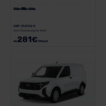
UVP:
31.511,2 €
Vario-Finanzierung inkl. MwSt.
281
€
ab
/Monat