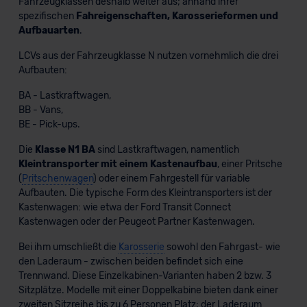
Fahrzeugklassen deshalb weiter aus; anhand ihrer
spezifischen
Fahreigenschaften, Karosserieformen und
Aufbauarten
.
LCVs aus der Fahrzeugklasse N nutzen vornehmlich die drei
Aufbauten:
BA - Lastkraftwagen,
BB - Vans,
BE - Pick-ups.
Die
Klasse N1 BA
sind Lastkraftwagen, namentlich
Kleintransporter mit einem Kastenaufbau
, einer Pritsche
(
Pritschenwagen
) oder einem Fahrgestell für variable
Aufbauten. Die typische Form des Kleintransporters ist der
Kastenwagen: wie etwa der Ford Transit Connect
Kastenwagen oder der Peugeot Partner Kastenwagen.
Bei ihm umschließt die
Karosserie
sowohl den Fahrgast- wie
den Laderaum - zwischen beiden befindet sich eine
Trennwand. Diese Einzelkabinen-Varianten haben 2 bzw. 3
Sitzplätze. Modelle mit einer Doppelkabine bieten dank einer
zweiten Sitzreihe bis zu 6 Personen Platz; der Laderaum