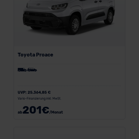
Toyota Proace
UVP:
25.364,85 €
Vario-Finanzierung inkl. MwSt.
201
€
ab
/Monat