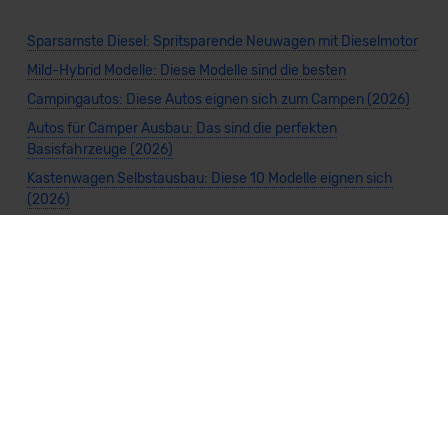
Sparsamste Diesel: Spritsparende Neuwagen mit Dieselmotor
Mild-Hybrid Modelle: Diese Modelle sind die besten
Campingautos: Diese Autos eignen sich zum Campen (2026)
Autos für Camper Ausbau: Das sind die perfekten
Basisfahrzeuge (2026)
Kastenwagen Selbstausbau: Diese 10 Modelle eignen sich
(2026)
Alle Preise sind inklusive Mehrwertsteuer, es sei denn, es ist etwas anderes
angegeben.
Die Informationen sind
unverbindlich
und können sich ändern. Es können zusätzliche
Einmalkosten anfallen. Die Rabatte beziehen sich auf den Listenpreis (UVP) des
Herstellers. Änderungen seitens des Herstellers sind kurzfristig möglich.
Dein Partner für Leasing, Finanzierung und Vario-Finanzierung ist Mobility Concept
GmbH (Grünwalder Weg 34, 82041 Oberhaching). Für die Annahme eines Antrags ist
eine gute Bonität erforderlich. Alle Angaben sind unverbindlich und entsprechen
dem 2/3-Beispiel gemäß § 6a der Preisangabenverordnung (PAngV) Abs. 4 und sind
ohne Gewähr.
Für Informationen zum offiziellen Kraftstoffverbrauch und den CO₂-Emissionen