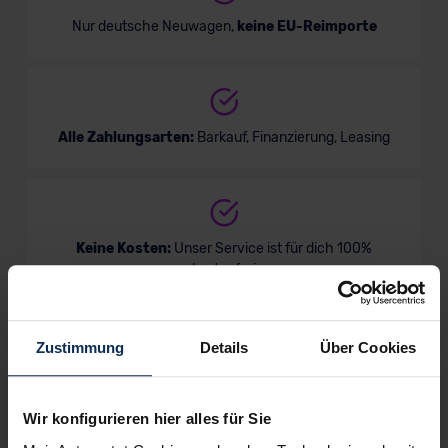
Nur deutsche Neuwagen,
keine EU-Reimporte
Alle Zahlungsarten:
Barkauf, Finanzierung, Leasing
Keine Kosten:
Unser Service ist für dich 100%
kostenfrei
Zustimmung
Details
Über Cookies
Wir sind stolz auf eine hohe
Kundenzufriedenheit!
Wir konfigurieren hier alles für Sie
MeinAuto.de hat langjährige Erfahrungen auf dem