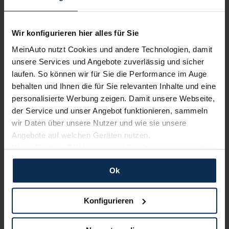
13.200+
Fahrzeugangebote und täglich werden es mehr.
Wir konfigurieren hier alles für Sie
Profitiere von unserer großen Auswahl an Neu- und
Gebrauchtwagen für Leasing, Finanzierung &
MeinAuto nutzt Cookies und andere Technologien, damit
Barkauf.
unsere Services und Angebote zuverlässig und sicher
laufen. So können wir für Sie die Performance im Auge
behalten und Ihnen die für Sie relevanten Inhalte und eine
personalisierte Werbung zeigen. Damit unsere Webseite,
seit 2007
der Service und unser Angebot funktionieren, sammeln
begleiten wir unsere Kunden mit persönlicher
wir Daten über unsere Nutzer und wie sie unsere
Beratung und passgenauen Fahrzeugangeboten.
Angebote auf welchen Geräten nutzen.
Wenn Sie das „OK“ finden, sind Sie damit einverstanden
und erlauben uns Cookies für unseren Service zu
Ok
190.000+
verwenden und diese Daten an Dritte weiterzugeben,
zufriedene Kunden vertrauen bereits auf unsere
etwa an unsere Marketingpartner. Falls Sie dem nicht
Angebote und unseren Service.
zustimmen möchten, beschränken wir uns auf die
Konfigurieren
wesentlichen Cookies. Leider können wir unsere Inhalte
dann nicht auf Sie zuschneiden und Sie somit nicht