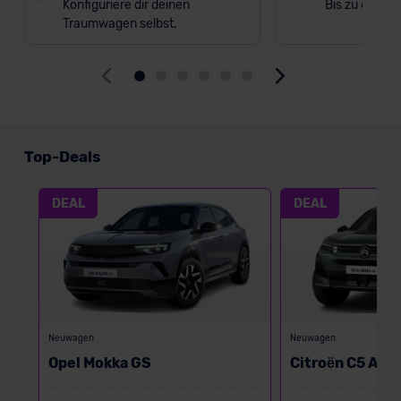
Konfiguriere dir deinen
Bis zu 6.000 
Traumwagen selbst.
Top-Deals
DEAL
DEAL
Neuwagen
Neuwagen
Opel Mokka GS
Citroën C5 Air