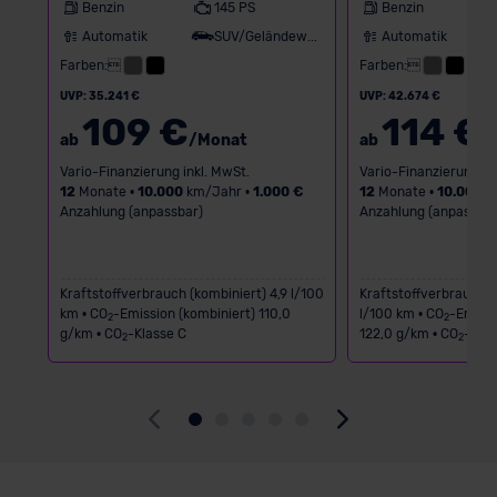
Benzin
145 PS
Benzin
Automatik
SUV/Geländewagen
Automatik
Farben:
Farben:
UVP: 35.241 €
UVP: 42.674 €
109 €
114 €
ab
/Monat
ab
/
Vario-Finanzierung inkl. MwSt.
Vario-Finanzierung in
12
Monate •
10.000
km/Jahr •
1.000 €
12
Monate •
10.000
k
Anzahlung (anpassbar)
Anzahlung (anpassbar
Kraftstoffverbrauch (kombiniert) 4,9 l/100
Kraftstoffverbrauch (
km • CO
-Emission (kombiniert) 110,0
l/100 km • CO
-Emissi
2
2
g/km • CO
-Klasse C
122,0 g/km • CO
-Klas
2
2