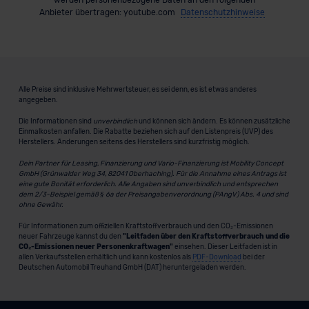
Anbieter übertragen: youtube.com
Datenschutzhinweise
Alle Preise sind inklusive Mehrwertsteuer, es sei denn, es ist etwas anderes
angegeben.
Die Informationen sind
unverbindlich
und können sich ändern. Es können zusätzliche
Einmalkosten anfallen. Die Rabatte beziehen sich auf den Listenpreis (UVP) des
Herstellers. Änderungen seitens des Herstellers sind kurzfristig möglich.
Dein Partner für Leasing, Finanzierung und Vario-Finanzierung ist Mobility Concept
GmbH (Grünwalder Weg 34, 82041 Oberhaching). Für die Annahme eines Antrags ist
eine gute Bonität erforderlich. Alle Angaben sind unverbindlich und entsprechen
dem 2/3-Beispiel gemäß § 6a der Preisangabenverordnung (PAngV) Abs. 4 und sind
ohne Gewähr.
Für Informationen zum offiziellen Kraftstoffverbrauch und den CO₂-Emissionen
neuer Fahrzeuge kannst du den
"Leitfaden über den Kraftstoffverbrauch und die
CO₂-Emissionen neuer Personenkraftwagen"
einsehen. Dieser Leitfaden ist in
allen Verkaufsstellen erhältlich und kann kostenlos als
PDF-Download
bei der
Deutschen Automobil Treuhand GmbH (DAT) heruntergeladen werden.