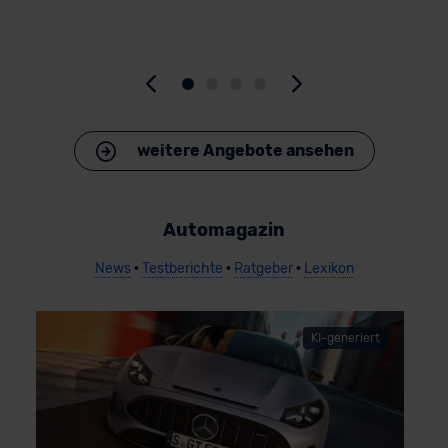
>
weitere Angebote ansehen
Automagazin
News
•
Testberichte
•
Ratgeber
•
Lexikon
B
KI-generiert
E
0
1
R