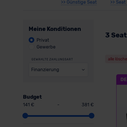
>> Günstige Seat
>> Sea
Meine Konditionen
3 Seat
Privat
Gewerbe
alle lösch
GEWÄHLTE ZAHLUNGSART
Finanzierung
DE
Budget
141 €
-
381 €