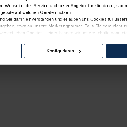
e Webseite, der Service und unser Angebot funktionieren, samm
ngebote auf welchen Geräten nutzen.
ind Sie damit einverstanden und erlauben uns Cookies für unse
rzugeben, etwa an unsere Marketingpartner. Falls Sie dem nicht
wesentlichen Cookies. Leider können wir unsere Inhalte dann ni
 dem Weg zu Ihrem Neuwagen unterstützen. Sie können die Einste
Konfigurieren
logien und Cookies gilt – soweit keine detaillierteren Angaben e
ger außerhalb der EU zu übermitteln oder dort verarbeiten zu la
rhalb der EU erfolgt, erfolgt dies ausschließlich auf der Grundl
 der EU-Kommission (Art. 45 Abs. 1 DSGVO), von Standarddate
n Sie hierzu Ihre Einwilligung freiwillig erteilen. Nähere Infor
 Sie über den Kontakt zu unserem Datenschutzbeauftragten un
pressum