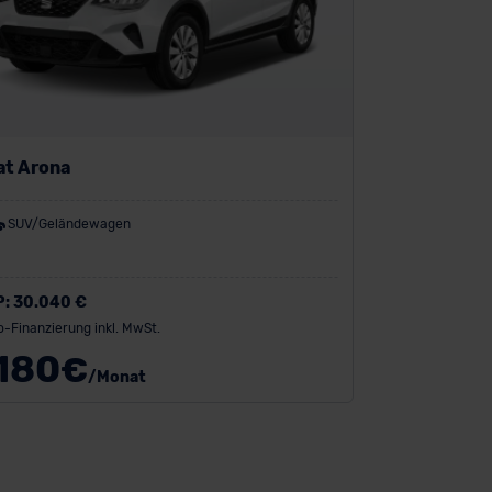
at Arona
SUV/Geländewagen
P:
30.040 €
o-Finanzierung inkl. MwSt.
180
€
/Monat