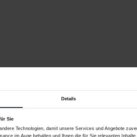
Details
für Sie
andere Technologien, damit unsere Services und Angebote zuverl
mance im Auge behalten und Ihnen die für Sie relevanten Inhalte 