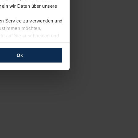
eln wir Daten über unsere
ren Service zu verwenden und
 zustimmen möchten,
cht auf Sie zuschneiden und
llungen jederzeit anpassen
Ok
rfolgen: Wir beabsichtigen
ssen. Soweit eine
age eines
nschutzklauseln (Art. 46
mationen zu den bestehenden
ter datenschutz@meinauto.de