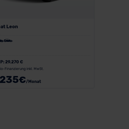
at Leon
P:
29.270 €
io-Finanzierung inkl. MwSt.
235
€
/Monat