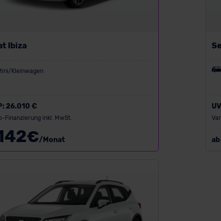
t Ibiza
Se
Mini/Kleinwagen
P:
26.010 €
UV
o-Finanzierung inkl. MwSt.
Var
142
€
/Monat
ab