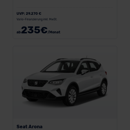
UVP:
29.270 €
Vario-Finanzierung inkl. MwSt.
235
€
ab
/Monat
Seat Arona