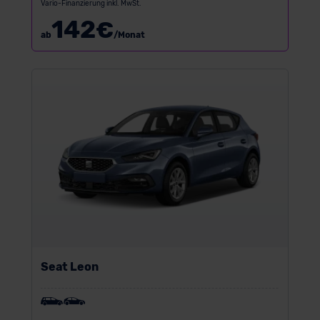
Vario-Finanzierung inkl. MwSt.
142
€
ab
/Monat
Seat Leon