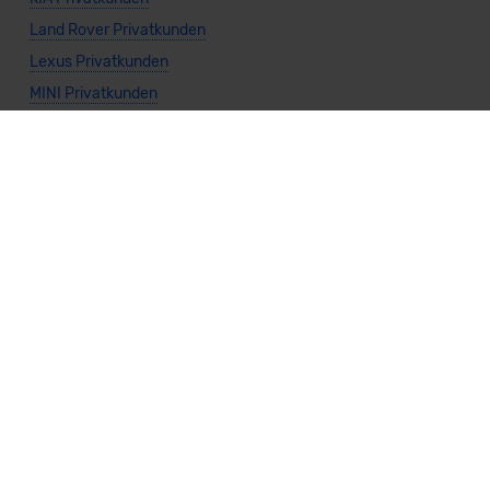
Land Rover Privatkunden
Lexus Privatkunden
MINI Privatkunden
Mazda Privatkunden
Mercedes Privatkunden
Mitsubishi Privatkunden
Nissan Privatkunden
Polestar Privatkunden
Porsche Privatkunden
Subaru Privatkunden
Suzuki Privatkunden
Toyota Privatkunden
Volkswagen Privatkunden
Volvo Privatkunden