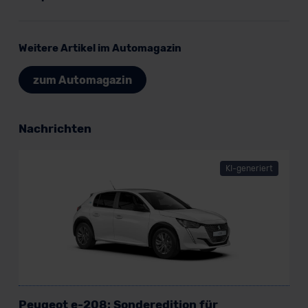
der EU erfolgt, erfolgt dies ausschließlich auf der
Grundlage eines Angemessenheitsbeschlusses der EU-
Kommission (Art. 45 Abs. 1 DSGVO), von
Weitere Artikel im Automagazin
Standarddatenschutzklauseln (Art. 46 Abs. 2 lit. c
DSGVO) oder wenn Sie hierzu Ihre Einwilligung freiwillig
zum Automagazin
erteilen. Nähere Informationen zu den bestehenden
Datenschutzklauseln können Sie über den Kontakt zu
unserem Datenschutzbeauftragten unter
Nachrichten
datenschutz@meinauto.de anfordern.
KI-generiert
Datenschutzerklärung
|
Impressum
Peugeot e-208: Sonderedition für