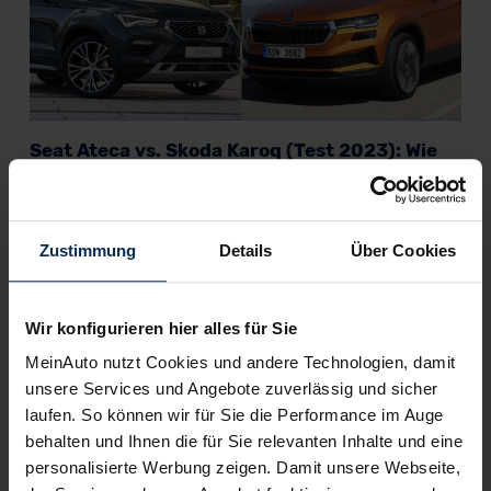
Seat Ateca vs. Skoda Karoq (Test 2023): Wie
gut sind die Tiguan-Geschwister?
Der Seat Ateca und Skoda Karoq sind beliebte Kompakt-SUVs.
Beide gehören zum VW-Mutterkonzern. Was sie sonst noch
Zustimmung
Details
Über Cookies
gemeinsam haben und was sie unterscheidet, findet unser
Test raus.
Wir konfigurieren hier alles für Sie
Artikel lesen
MeinAuto nutzt Cookies und andere Technologien, damit
unsere Services und Angebote zuverlässig und sicher
laufen. So können wir für Sie die Performance im Auge
KI-generiert
behalten und Ihnen die für Sie relevanten Inhalte und eine
personalisierte Werbung zeigen. Damit unsere Webseite,