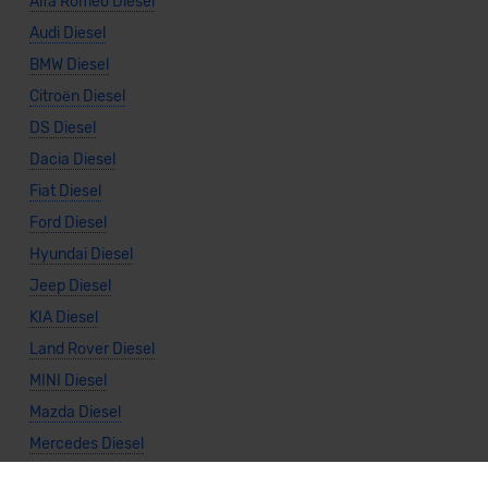
Alfa Romeo Diesel
Audi Diesel
BMW Diesel
Citroën Diesel
DS Diesel
Dacia Diesel
Fiat Diesel
Ford Diesel
Hyundai Diesel
Jeep Diesel
KIA Diesel
Land Rover Diesel
MINI Diesel
Mazda Diesel
Mercedes Diesel
Mitsubishi Diesel