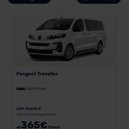
Peugeot Traveller
Van/Minivan
UVP:
41.630 €
Vario-Finanzierung inkl. MwSt.
365
€
ab
/Monat