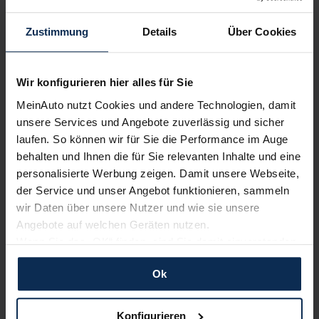
Zustimmung
Details
Über Cookies
Wir konfigurieren hier alles für Sie
MeinAuto nutzt Cookies und andere Technologien, damit
unsere Services und Angebote zuverlässig und sicher
laufen. So können wir für Sie die Performance im Auge
Peugeot e-Boxer (Test 2022): Steigert oder
senkt der E-Antrieb den Nutzwert des Top-
behalten und Ihnen die für Sie relevanten Inhalte und eine
LCVs?
personalisierte Werbung zeigen. Damit unsere Webseite,
der Service und unser Angebot funktionieren, sammeln
Mehr und mehr leichte Nutzfahrzeuge holen sich ihre
wir Daten über unsere Nutzer und wie sie unsere
Antriebsenergie aus der Steckdose. Auch Peugeot hat eine
Angebote auf welchen Geräten nutzen.
große Elektrooffensive gestartet. Wir testen das größte leichte
Wenn Sie das „OK“ finden, sind Sie damit einverstanden
Nutzfahrzeug der Franzosen: den e-Boxer.
und erlauben uns Cookies für unseren Service zu
Ok
verwenden und diese Daten an Dritte weiterzugeben,
Artikel lesen
etwa an unsere Marketingpartner. Falls Sie dem nicht
zustimmen möchten, beschränken wir uns auf die
Konfigurieren