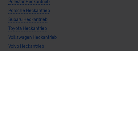
Polestar Heckantrieb
Porsche Heckantrieb
Subaru Heckantrieb
Toyota Heckantrieb
Volkswagen Heckantrieb
Volvo Heckantrieb
Allgemeine Infos
Cabrio Heckantrieb
Kombi Heckantrieb
Kompaktwagen Heckantrieb
Limousine Heckantrieb
Kleinwagen Heckantrieb
Nutzfahrzeug Heckantrieb
SUV Heckantrieb