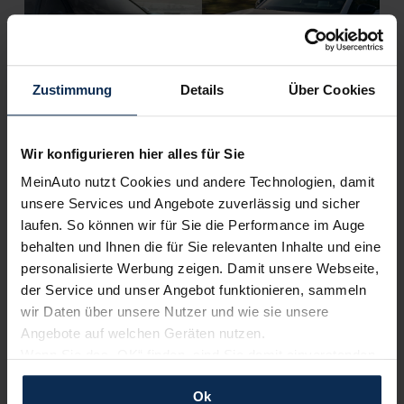
Zustimmung
Details
Über Cookies
Citroen e-C4 oder Peugeot e-2008 (Test 2022): So
Wir konfigurieren hier alles für Sie
verschieden können Geschwister sein
MeinAuto nutzt Cookies und andere Technologien, damit
unsere Services und Angebote zuverlässig und sicher
laufen. So können wir für Sie die Performance im Auge
Weitere Artikel im Automagazin
behalten und Ihnen die für Sie relevanten Inhalte und eine
personalisierte Werbung zeigen. Damit unsere Webseite,
zum Automagazin
der Service und unser Angebot funktionieren, sammeln
wir Daten über unsere Nutzer und wie sie unsere
Angebote auf welchen Geräten nutzen.
Nachrichten
Wenn Sie das „OK“ finden, sind Sie damit einverstanden
und erlauben uns Cookies für unseren Service zu
KI-generiert
Ok
verwenden und diese Daten an Dritte weiterzugeben,