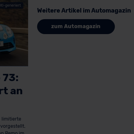
KI-generiert
Weitere Artikel im Automagazin
zum Automagazin
 73:
rt an
limitierte
orgestellt.
San Remo im