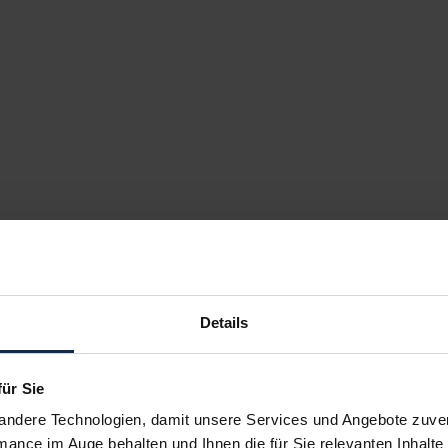
Details
für Sie
andere Technologien, damit unsere Services und Angebote zuverl
mance im Auge behalten und Ihnen die für Sie relevanten Inhalte 