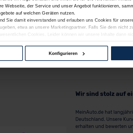
e Webseite, der Service und unser Angebot funktionieren, samm
ngebote auf welchen Geräten nutzen.
ind Sie damit einverstanden und erlauben uns Cookies für unse
rzugeben, etwa an unsere Marketingpartner. Falls Sie dem nicht
wesentlichen Cookies. Leider können wir unsere Inhalte dann ni
 dem Weg zu Ihrem Neuwagen unterstützen. Sie können die Einste
Konfigurieren
logien und Cookies gilt – soweit keine detaillierteren Angaben e
ger außerhalb der EU zu übermitteln oder dort verarbeiten zu la
rhalb der EU erfolgt, erfolgt dies ausschließlich auf der Grundl
 der EU-Kommission (Art. 45 Abs. 1 DSGVO), von Standarddate
n Sie hierzu Ihre Einwilligung freiwillig erteilen. Nähere Infor
Wir sind stolz auf 
 Sie über den Kontakt zu unserem Datenschutzbeauftragten un
MeinAuto.de hat langjäh
Deutschland. Unsere Kun
pressum
erhalten und bewerten uns