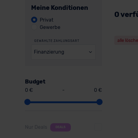
Meine Konditionen
0 verf
Privat
Gewerbe
alle lösch
GEWÄHLTE ZAHLUNGSART
Finanzierung
Budget
0 €
-
0 €
Nur Deals
DEALS