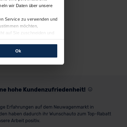
eln wir Daten über unsere
ren Service zu verwenden und
 zustimmen möchten,
cht auf Sie zuschneiden und
llungen jederzeit anpassen
Ok
rfolgen: Wir beabsichtigen
ssen. Soweit eine
age eines
nschutzklauseln (Art. 46
mationen zu den bestehenden
eine hohe Kundenzufriedenheit!
ter datenschutz@meinauto.de
rige Erfahrungen auf dem Neuwagenmarkt in
den haben dadurch ihr Wunschauto zum Top-Rabatt
ere Arbeit positiv.