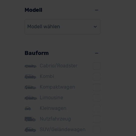
Alpine
Modell
Audi
Modell wählen
BMW
BYD
Bauform
Citroen
Cupra
Cabrio/Roadster
DS
Kombi
Kompaktwagen
Dacia
Limousine
Fiat
Kleinwagen
Ford
Nutzfahrzeug
Honda
SUV/Geländewagen
Hyundai