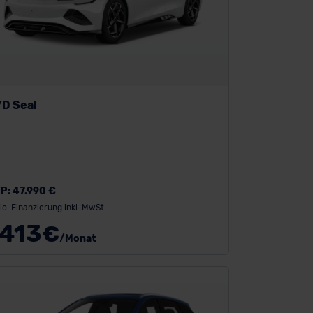
D Seal
P:
47.990 €
io-Finanzierung inkl. MwSt.
413
€
/Monat