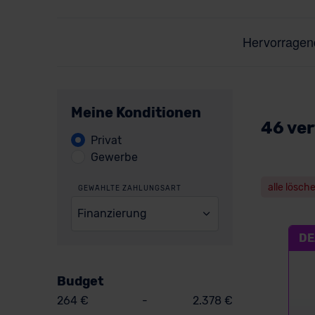
Meine Konditionen
46 ver
Privat
Gewerbe
alle lösch
GEWÄHLTE ZAHLUNGSART
Finanzierung
DE
Budget
264 €
-
2.378 €