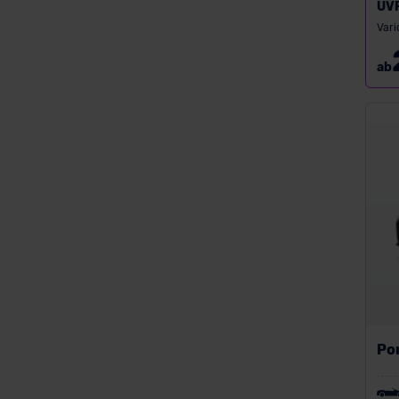
UV
Subaru
Vari
Suzuki
ab
Toyota
Volkswagen
Volvo
Po