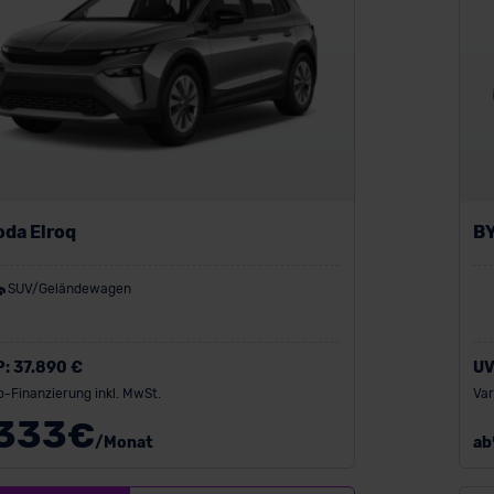
oda Elroq
BY
SUV/Geländewagen
P:
37.890 €
UV
o-Finanzierung inkl. MwSt.
Var
333
€
/Monat
ab