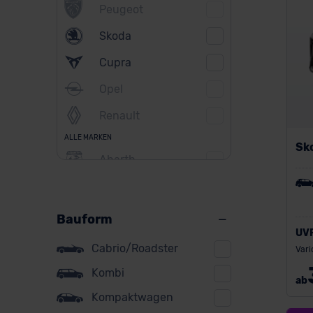
Peugeot
Skoda
Cupra
Opel
Renault
ALLE MARKEN
Sk
Abarth
Alfa Romeo
Alpine
Bauform
UV
Audi
Cabrio/Roadster
Vari
BMW
Kombi
ab
BYD
Kompaktwagen