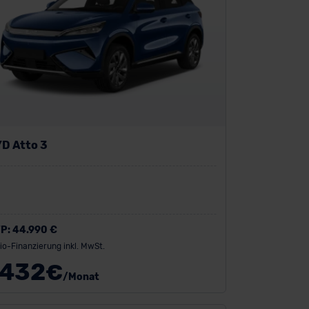
D Atto 3
P:
44.990 €
io-Finanzierung inkl. MwSt.
432
€
/Monat