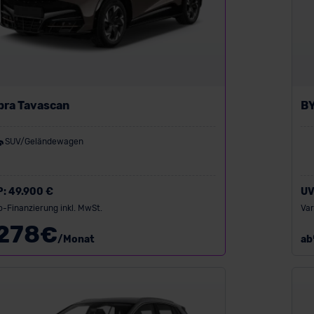
pra Tavascan
BY
SUV/Geländewagen
P:
49.900 €
UV
o-Finanzierung inkl. MwSt.
Var
278
€
/Monat
ab