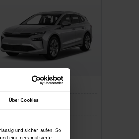
oda Enyaq
Über Cookies
P:
43.490 €
ässig und sicher laufen. So
io-Finanzierung inkl. MwSt.
und eine personalisierte