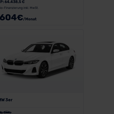
P:
64.438,5 €
io-Finanzierung inkl. MwSt.
604
€
/Monat
MW 3er