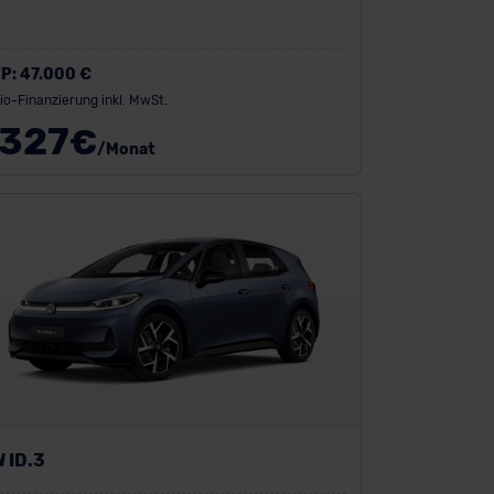
P:
47.000 €
io-Finanzierung inkl. MwSt.
327
€
/Monat
 ID.3