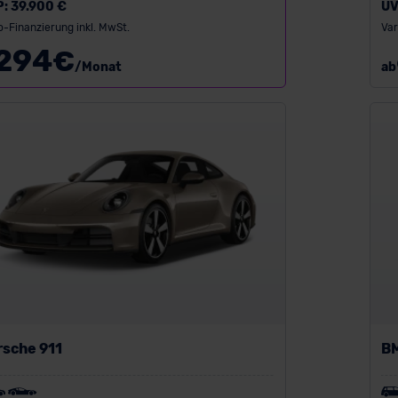
P:
39.900 €
UV
o-Finanzierung inkl. MwSt.
Var
294
€
/Monat
ab
rsche 911
B