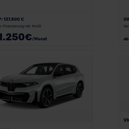
P:
137.800 €
UV
o-Finanzierung inkl. MwSt.
Var
1.250
€
/Monat
ab
VW