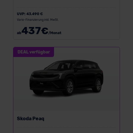
UVP:
43.490 €
Vario-Finanzierung inkl. MwSt.
437
€
ab
/Monat
DEAL verfügbar
Skoda Peaq