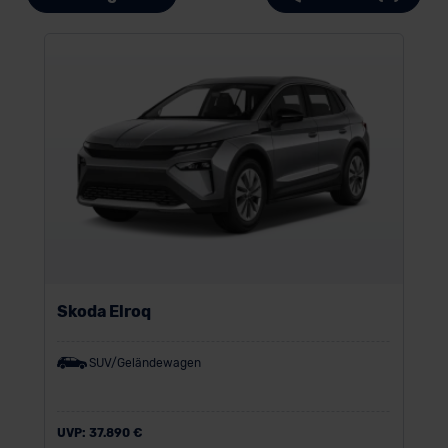
Skoda Elroq
SUV/Geländewagen
UVP:
37.890 €