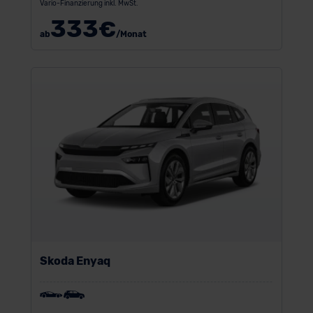
Vario-Finanzierung inkl. MwSt.
333
€
ab
/Monat
Skoda Enyaq