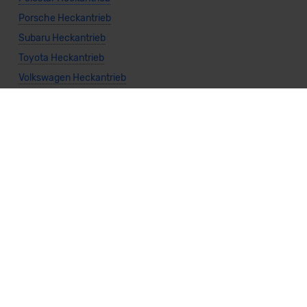
Porsche Heckantrieb
Subaru Heckantrieb
Toyota Heckantrieb
Volkswagen Heckantrieb
Volvo Heckantrieb
Allgemeine Infos
Cabrio Heckantrieb
Kombi Heckantrieb
Kompaktwagen Heckantrieb
Limousine Heckantrieb
Kleinwagen Heckantrieb
Nutzfahrzeug Heckantrieb
SUV Heckantrieb