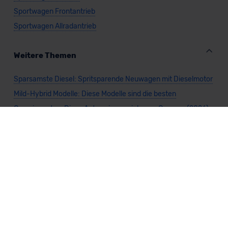
Sportwagen Frontantrieb
Sportwagen Allradantrieb
Weitere Themen
Sparsamste Diesel: Spritsparende Neuwagen mit Dieselmotor
Mild-Hybrid Modelle: Diese Modelle sind die besten
Campingautos: Diese Autos eignen sich zum Campen (2026)
Autos für Camper Ausbau: Das sind die perfekten
Basisfahrzeuge (2026)
Kastenwagen Selbstausbau: Diese 10 Modelle eignen sich
(2026)
Alle Preise sind inklusive Mehrwertsteuer, es sei denn, es ist etwas anderes
angegeben.
Die Informationen sind
unverbindlich
und können sich ändern. Es können zusätzliche
Einmalkosten anfallen. Die Rabatte beziehen sich auf den Listenpreis (UVP) des
Herstellers. Änderungen seitens des Herstellers sind kurzfristig möglich.