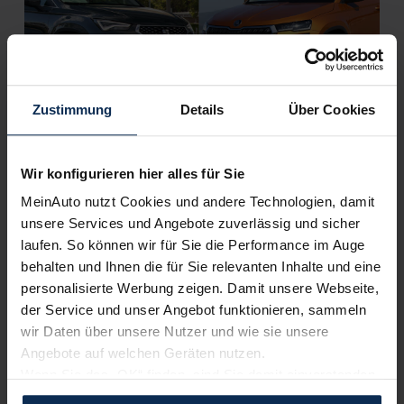
Zustimmung
Details
Über Cookies
Seat Ateca vs. Skoda Karoq (Test 2023): Wie gut sind
die Tiguan-Geschwister?
Wir konfigurieren hier alles für Sie
MeinAuto nutzt Cookies und andere Technologien, damit
Weitere Artikel im Automagazin
unsere Services und Angebote zuverlässig und sicher
laufen. So können wir für Sie die Performance im Auge
Seat Arona vs. Skoda Kamiq (Test 2023): Duell der City-
behalten und Ihnen die für Sie relevanten Inhalte und eine
Crossover
personalisierte Werbung zeigen. Damit unsere Webseite,
der Service und unser Angebot funktionieren, sammeln
zum Automagazin
wir Daten über unsere Nutzer und wie sie unsere
Angebote auf welchen Geräten nutzen.
Wenn Sie das „OK“ finden, sind Sie damit einverstanden
Nachrichten
und erlauben uns Cookies für unseren Service zu