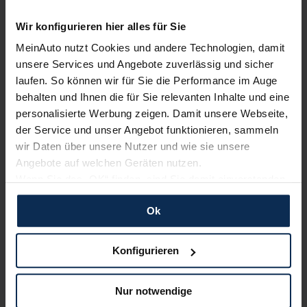
Lexus UX Hybrid (Test 2022): Auf Abwegen in der
Hybrid-Spur?
Wir konfigurieren hier alles für Sie
MeinAuto nutzt Cookies und andere Technologien, damit
unsere Services und Angebote zuverlässig und sicher
Weitere Artikel im Automagazin
laufen. So können wir für Sie die Performance im Auge
behalten und Ihnen die für Sie relevanten Inhalte und eine
zum Automagazin
personalisierte Werbung zeigen. Damit unsere Webseite,
der Service und unser Angebot funktionieren, sammeln
wir Daten über unsere Nutzer und wie sie unsere
Nachrichten
Angebote auf welchen Geräten nutzen.
Wenn Sie das „OK“ finden, sind Sie damit einverstanden
KI-generiert
und erlauben uns Cookies für unseren Service zu
Ok
verwenden und diese Daten an Dritte weiterzugeben,
etwa an unsere Marketingpartner. Falls Sie dem nicht
zustimmen möchten, beschränken wir uns auf die
Konfigurieren
wesentlichen Cookies. Leider können wir unsere Inhalte
dann nicht auf Sie zuschneiden und Sie somit nicht
Nur notwendige
perfekt auf dem Weg zu Ihrem Neuwagen unterstützen.