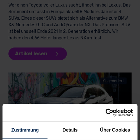
Wer einen Toyota voller Luxus sucht, findet ihn bei Lexus. Das
Sortiment umfasst in Europa aktuell 8 Modelle, darunter 4
SUVs. Eines dieser SUVs bietet sich als Alternative zum BMW
X3, Mercedes GLC und Audi Q5 an: der NX. Das Premium-SUV
ist bei uns seit Ende 2021 in 2. Generation erhältlich. Wir
haben den 4,66 Meter langen Lexus NX im Test.
Artikel lesen
KI-generiert
Zustimmung
Details
Über Cookies