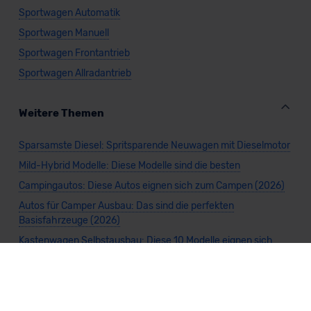
Sportwagen Automatik
Sportwagen Manuell
Sportwagen Frontantrieb
Sportwagen Allradantrieb
Weitere Themen
Sparsamste Diesel: Spritsparende Neuwagen mit Dieselmotor
Mild-Hybrid Modelle: Diese Modelle sind die besten
Campingautos: Diese Autos eignen sich zum Campen (2026)
Autos für Camper Ausbau: Das sind die perfekten
Basisfahrzeuge (2026)
Kastenwagen Selbstausbau: Diese 10 Modelle eignen sich
(2026)
Alle Preise sind inklusive Mehrwertsteuer, es sei denn, es ist etwas anderes
angegeben.