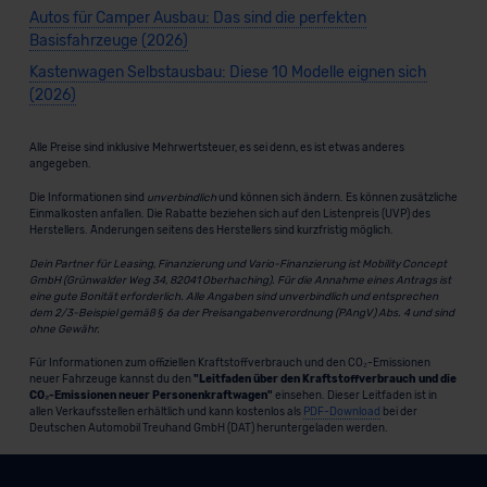
Autos für Camper Ausbau: Das sind die perfekten
Basisfahrzeuge (2026)
Kastenwagen Selbstausbau: Diese 10 Modelle eignen sich
(2026)
Alle Preise sind inklusive Mehrwertsteuer, es sei denn, es ist etwas anderes
angegeben.
Die Informationen sind
unverbindlich
und können sich ändern. Es können zusätzliche
Einmalkosten anfallen. Die Rabatte beziehen sich auf den Listenpreis (UVP) des
Herstellers. Änderungen seitens des Herstellers sind kurzfristig möglich.
Dein Partner für Leasing, Finanzierung und Vario-Finanzierung ist Mobility Concept
GmbH (Grünwalder Weg 34, 82041 Oberhaching). Für die Annahme eines Antrags ist
eine gute Bonität erforderlich. Alle Angaben sind unverbindlich und entsprechen
dem 2/3-Beispiel gemäß § 6a der Preisangabenverordnung (PAngV) Abs. 4 und sind
ohne Gewähr.
Für Informationen zum offiziellen Kraftstoffverbrauch und den CO₂-Emissionen
neuer Fahrzeuge kannst du den
"Leitfaden über den Kraftstoffverbrauch und die
CO₂-Emissionen neuer Personenkraftwagen"
einsehen. Dieser Leitfaden ist in
allen Verkaufsstellen erhältlich und kann kostenlos als
PDF-Download
bei der
Deutschen Automobil Treuhand GmbH (DAT) heruntergeladen werden.