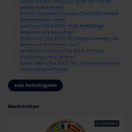
Kia Niro Hybrid II (Test 2023): Ist der Voll- nun der
außerhalb der EU zu übermitteln oder dort verarbeiten zu
bessere Hybridantrieb?
lassen. Soweit eine Übermittlung in ein Land außerhalb
BMW M3 Competition Limousine (Test 2023): Wackelt
der EU erfolgt, erfolgt dies ausschließlich auf der
die Performance-Krone?
Grundlage eines Angemessenheitsbeschlusses der EU-
Opel Corsa F (Test 2023): Ist die Modellpflege
tatsächlich eine Neuauflage?
Kommission (Art. 45 Abs. 1 DSGVO), von
Skoda Scala (Test 2023): Ein Treppchen weniger und
Standarddatenschutzklauseln (Art. 46 Abs. 2 lit. c
dennoch ein Schritt nach vorn?
DSGVO) oder wenn Sie hierzu Ihre Einwilligung freiwillig
Hyundai Kona Hybrid II (Test 2023): Mit neuer
erteilen. Nähere Informationen zu den bestehenden
Ausstattung in neue Sphären?
Datenschutzklauseln können Sie über den Kontakt zu
Nissan Juke II (Test 2023): City-Crossover mit neuem
unserem Datenschutzbeauftragten unter
Hybrid und neuen Preisen
datenschutz@meinauto.de anfordern.
zum Automagazin
Datenschutzerklärung
|
Impressum
Nachrichten
KI-generiert