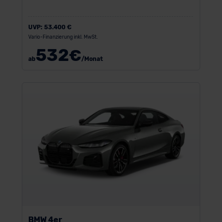
UVP:
53.400 €
Vario-Finanzierung inkl. MwSt.
532
€
ab
/Monat
BMW 4er