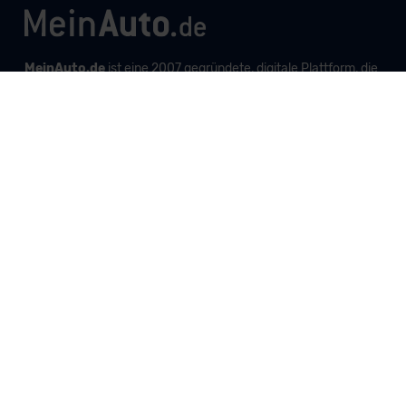
MeinAuto.de
ist eine 2007 gegründete, digitale Plattform, die
Neu- und Gebrauchtwagen als Leasing, Finanzierung oder
zum Kauf anbietet, transparent vergleichbar macht und
markenunabhängig berät.
Unternehmen
Produkte und Services
Informationen