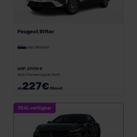
Peugeot Rifter
Van/Minivan
UVP:
27.170 €
Vario-Finanzierung inkl. MwSt.
227
€
ab
/Monat
DEAL verfügbar