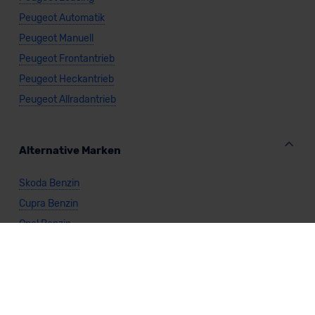
Peugeot Automatik
Peugeot Manuell
Peugeot Frontantrieb
Peugeot Heckantrieb
Peugeot Allradantrieb
Alternative Marken
Skoda Benzin
Cupra Benzin
Opel Benzin
Renault Benzin
Abarth Benzin
Alfa Romeo Benzin
Alpine Benzin