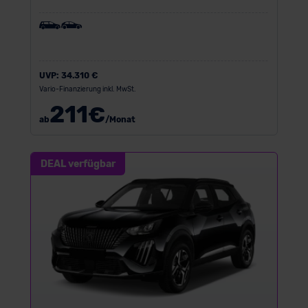
UVP:
34.310 €
Vario-Finanzierung inkl. MwSt.
211
€
ab
/Monat
DEAL verfügbar