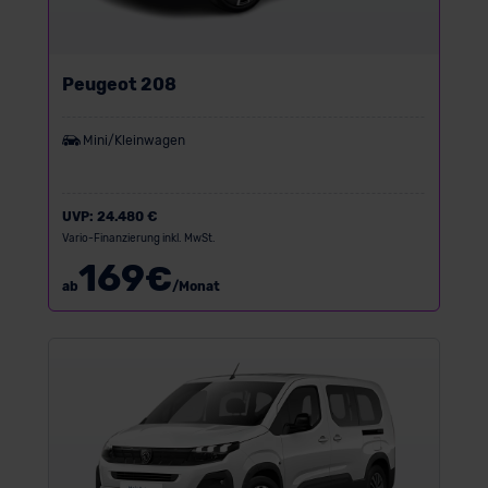
Peugeot 208
Mini/Kleinwagen
UVP:
24.480 €
Vario-Finanzierung inkl. MwSt.
169
€
ab
/Monat