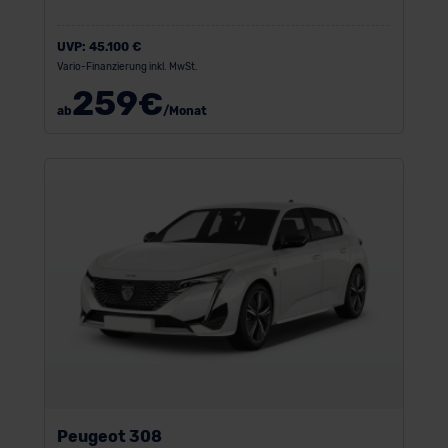
UVP:
45.100 €
Vario-Finanzierung inkl. MwSt.
259
€
ab
/Monat
Peugeot 308