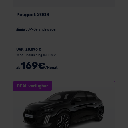
Peugeot 2008
SUV/Geländewagen
UVP:
28.890 €
Vario-Finanzierung inkl. MwSt.
169
€
ab
/Monat
DEAL verfügbar