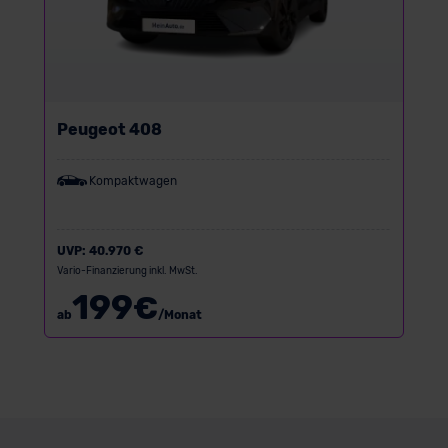
Peugeot 408
Kompaktwagen
UVP:
40.970 €
Vario-Finanzierung inkl. MwSt.
199
€
ab
/Monat