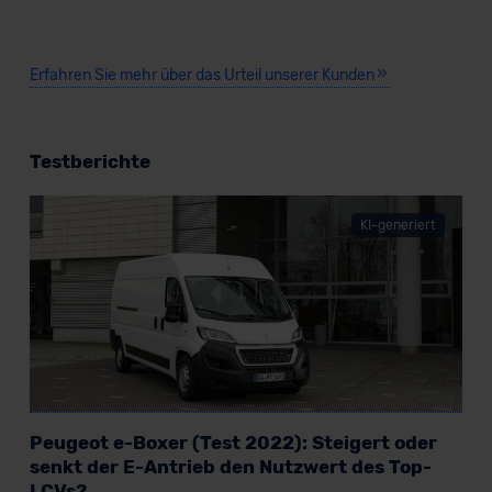
Kommission (Art. 45 Abs. 1 DSGVO), von
Standarddatenschutzklauseln (Art. 46 Abs. 2 lit. c
DSGVO) oder wenn Sie hierzu Ihre Einwilligung freiwillig
Erfahren Sie mehr über das Urteil unserer Kunden
erteilen. Nähere Informationen zu den bestehenden
Datenschutzklauseln können Sie über den Kontakt zu
unserem Datenschutzbeauftragten unter
Testberichte
datenschutz@meinauto.de anfordern.
Datenschutzerklärung
|
Impressum
KI-generiert
Peugeot e-Boxer (Test 2022): Steigert oder
senkt der E-Antrieb den Nutzwert des Top-
LCVs?