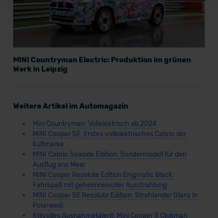
Für alle beschriebenen Technologien und Cookies gilt –
soweit keine detaillierteren Angaben erfolgen: Wir
beabsichtigen nicht, diese Daten an Empfänger
außerhalb der EU zu übermitteln oder dort verarbeiten zu
lassen. Soweit eine Übermittlung in ein Land außerhalb
MINI Countryman Electric: Produktion im grünen
der EU erfolgt, erfolgt dies ausschließlich auf der
Werk in Leipzig
Grundlage eines Angemessenheitsbeschlusses der EU-
Kommission (Art. 45 Abs. 1 DSGVO), von
Standarddatenschutzklauseln (Art. 46 Abs. 2 lit. c
Weitere Artikel im Automagazin
DSGVO) oder wenn Sie hierzu Ihre Einwilligung freiwillig
erteilen. Nähere Informationen zu den bestehenden
Mini Countryman: Vollelektrisch ab 2024
Datenschutzklauseln können Sie über den Kontakt zu
MINI Cooper SE: Erstes vollelektrisches Cabrio der
unserem Datenschutzbeauftragten unter
Kultmarke
datenschutz@meinauto.de anfordern.
MINI Cabrio Seaside Edition: Sondermodell für den
Ausflug ans Meer
MINI Cooper Resolute Edition Enigmatic Black:
Datenschutzerklärung
|
Impressum
Fahrspaß mit geheimnisvoller Ausstrahlung
MINI Cooper SE Resolute Edition: Strahlender Glanz in
Polarweiß
Stilvolles Ausnahmetalent: Mini Cooper S Clubman