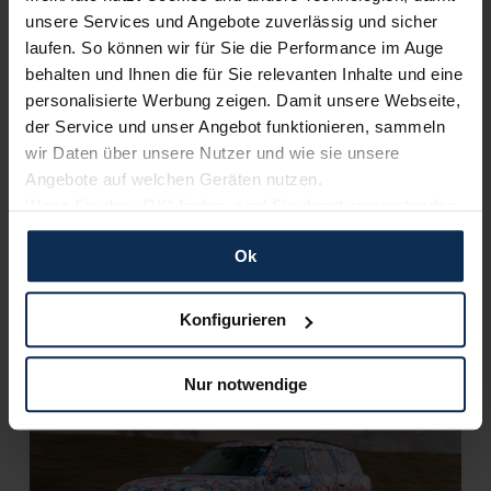
Artikel lesen
unsere Services und Angebote zuverlässig und sicher
laufen. So können wir für Sie die Performance im Auge
behalten und Ihnen die für Sie relevanten Inhalte und eine
personalisierte Werbung zeigen. Damit unsere Webseite,
KI-generiert
der Service und unser Angebot funktionieren, sammeln
wir Daten über unsere Nutzer und wie sie unsere
Angebote auf welchen Geräten nutzen.
Wenn Sie das „OK“ finden, sind Sie damit einverstanden
und erlauben uns Cookies für unseren Service zu
Ok
verwenden und diese Daten an Dritte weiterzugeben,
etwa an unsere Marketingpartner. Falls Sie dem nicht
zustimmen möchten, beschränken wir uns auf die
Konfigurieren
MINI: Spike wird digitaler Begleiter der neuen
wesentlichen Cookies. Leider können wir unsere Inhalte
Modelle
dann nicht auf Sie zuschneiden und Sie somit nicht
Nur notwendige
perfekt auf dem Weg zu Ihrem Neuwagen unterstützen.
KI-generiert
Sie können die Einstellungen jederzeit anpassen oder
widerrufen.