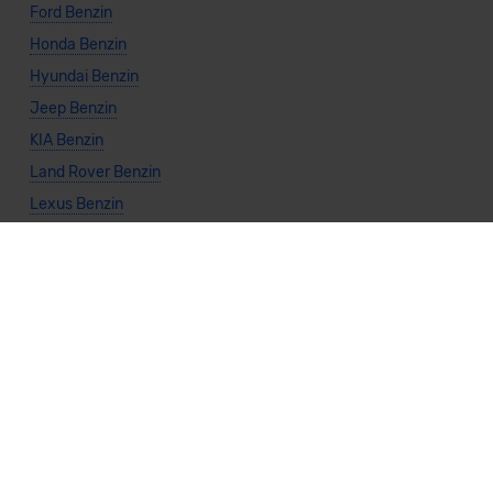
Ford Benzin
Honda Benzin
Hyundai Benzin
Jeep Benzin
KIA Benzin
Land Rover Benzin
Lexus Benzin
Mazda Benzin
Mercedes Benzin
Mitsubishi Benzin
Nissan Benzin
Porsche Benzin
Seat Benzin
Subaru Benzin
Suzuki Benzin
Toyota Benzin