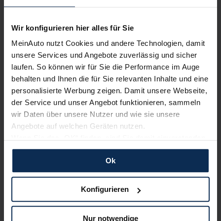
Wir konfigurieren hier alles für Sie
Testberichte
MeinAuto nutzt Cookies und andere Technologien, damit
unsere Services und Angebote zuverlässig und sicher
KI-generiert
laufen. So können wir für Sie die Performance im Auge
behalten und Ihnen die für Sie relevanten Inhalte und eine
personalisierte Werbung zeigen. Damit unsere Webseite,
der Service und unser Angebot funktionieren, sammeln
wir Daten über unsere Nutzer und wie sie unsere
Angebote auf welchen Geräten nutzen.
Wenn Sie das „OK“ finden, sind Sie damit einverstanden
und erlauben uns Cookies für unseren Service zu
Fiat Tipo 5-Türer (Test 2023): Renovierung
Ok
verwenden und diese Daten an Dritte weiterzugeben,
mit folgenreichen Konsequenzen?
etwa an unsere Marketingpartner. Falls Sie dem nicht
zustimmen möchten, beschränken wir uns auf die
Konfigurieren
Der Fiat Tipo versucht in der Golf-Klasse mit typischen Fiat-
wesentlichen Cookies. Leider können wir unsere Inhalte
Qualitäten zu punkten: einfache Bedienung, hohe
dann nicht auf Sie zuschneiden und Sie somit nicht
Funktionalität sowie Top-Preis-Leistungsverhältnis. Im Tipo
Nur notwendige
5-Türer erkunden wir, ob er hält, was er verspricht.
perfekt auf dem Weg zu Ihrem Neuwagen unterstützen.