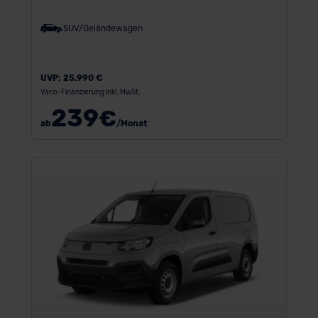
SUV/Geländewagen
UVP:
25.990 €
Vario-Finanzierung inkl. MwSt.
239
€
ab
/Monat