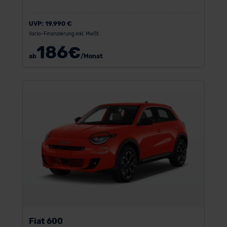
UVP:
19.990 €
Vario-Finanzierung inkl. MwSt.
186
€
ab
/Monat
Fiat 600