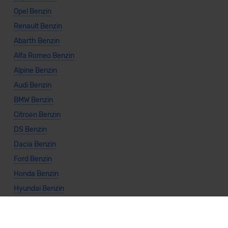
Opel Benzin
Renault Benzin
Abarth Benzin
Alfa Romeo Benzin
Alpine Benzin
Audi Benzin
BMW Benzin
Citroën Benzin
DS Benzin
Dacia Benzin
Ford Benzin
Honda Benzin
Hyundai Benzin
Jeep Benzin
KIA Benzin