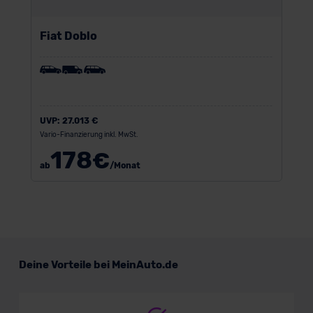
Fiat Doblo
UVP:
27.013 €
Vario-Finanzierung inkl. MwSt.
178
€
ab
/Monat
Deine Vorteile bei MeinAuto.de