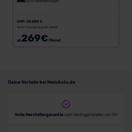
SUV/Geländewagen
UVP:
45.280 €
Vario-Finanzierung inkl. MwSt.
269
€
ab
/Monat
Deine Vorteile bei MeinAuto.de
Volle Herstellergarantie
vom Vertragshändler vor Ort