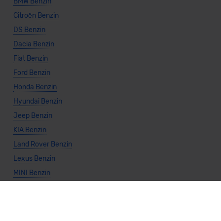
BMW Benzin
Citroën Benzin
DS Benzin
Dacia Benzin
Fiat Benzin
Ford Benzin
Honda Benzin
Hyundai Benzin
Jeep Benzin
KIA Benzin
Land Rover Benzin
Lexus Benzin
MINI Benzin
Mazda Benzin
Mercedes Benzin
Mitsubishi Benzin