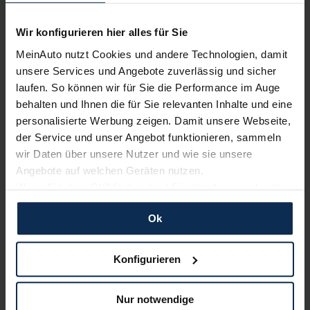
KI-generiert
Wir konfigurieren hier alles für Sie
MeinAuto nutzt Cookies und andere Technologien, damit
unsere Services und Angebote zuverlässig und sicher
laufen. So können wir für Sie die Performance im Auge
behalten und Ihnen die für Sie relevanten Inhalte und eine
personalisierte Werbung zeigen. Damit unsere Webseite,
der Service und unser Angebot funktionieren, sammeln
wir Daten über unsere Nutzer und wie sie unsere
Angebote auf welchen Geräten nutzen.
Cupra Ateca VZ (Test 2023): Adios
pfeilschneller Ateca, willkommen
Wenn Sie das „OK“ finden, sind Sie damit einverstanden
bildhübscher Terramar?
und erlauben uns Cookies für unseren Service zu
Ok
verwenden und diese Daten an Dritte weiterzugeben,
Cupra Ateca macht sich bereit für die letzte Runde und wurde
etwa an unsere Marketingpartner. Falls Sie dem nicht
noch einmal aufgefrischt. Wie, das erkunden wir mit der
zustimmen möchten, beschränken wir uns auf die
Topversion Cupra Ateca VZ – er misst sich u.a. mit dem
Konfigurieren
wesentlichen Cookies. Leider können wir unsere Inhalte
Mercedes-AMG GLA 35.
dann nicht auf Sie zuschneiden und Sie somit nicht
Nur notwendige
perfekt auf dem Weg zu Ihrem Neuwagen unterstützen.
Artikel lesen