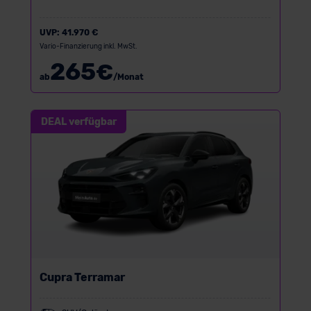
UVP:
41.970 €
Vario-Finanzierung inkl. MwSt.
265
€
ab
/Monat
DEAL verfügbar
Cupra Terramar