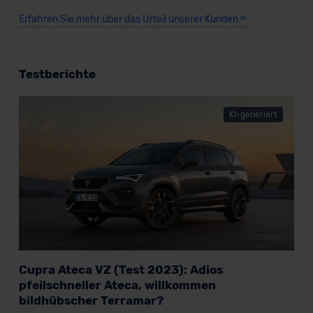
unserem Datenschutzbeauftragten unter
Erfahren Sie mehr über das Urteil unserer Kunden
datenschutz@meinauto.de anfordern.
Datenschutzerklärung
|
Impressum
Testberichte
KI-generiert
Cupra Ateca VZ (Test 2023): Adios
pfeilschneller Ateca, willkommen
bildhübscher Terramar?