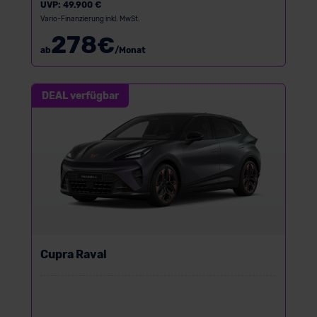
UVP:
49.900 €
Vario-Finanzierung inkl. MwSt.
278
€
ab
/Monat
DEAL verfügbar
Cupra Raval