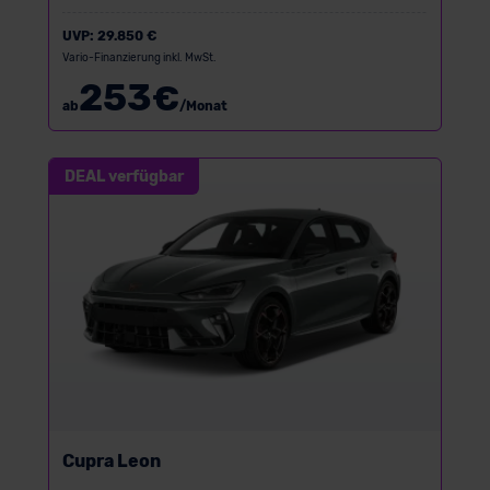
UVP:
29.850 €
Vario-Finanzierung inkl. MwSt.
253
€
ab
/Monat
DEAL verfügbar
Cupra Leon