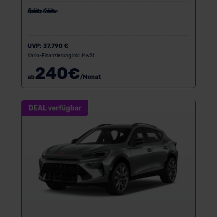
UVP:
37.790 €
Vario-Finanzierung inkl. MwSt.
240
€
ab
/Monat
DEAL verfügbar