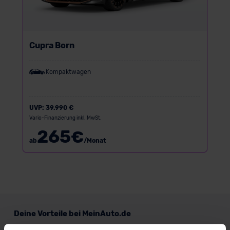
Cupra Born
Kompaktwagen
UVP:
39.990 €
Vario-Finanzierung inkl. MwSt.
265
€
ab
/Monat
Deine Vorteile bei MeinAuto.de