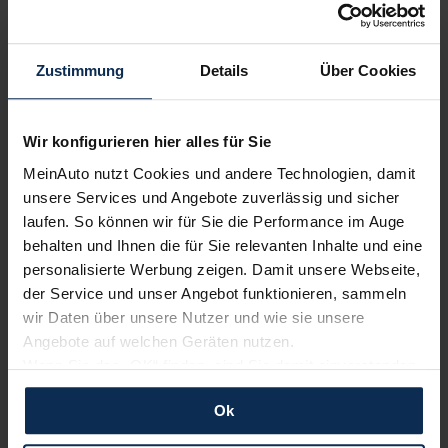
Zustimmung
Details
Über Cookies
Volle Herstellergarantie
vom Vertragshändler vor Ort
Wir konfigurieren hier alles für Sie
MeinAuto nutzt Cookies und andere Technologien, damit
Nur deutsche Neuwagen,
keine EU-Reimporte
unsere Services und Angebote zuverlässig und sicher
laufen. So können wir für Sie die Performance im Auge
behalten und Ihnen die für Sie relevanten Inhalte und eine
personalisierte Werbung zeigen. Damit unsere Webseite,
der Service und unser Angebot funktionieren, sammeln
Alle Zahlungsarten:
Barkauf, Finanzierung, Leasing
wir Daten über unsere Nutzer und wie sie unsere
Angebote auf welchen Geräten nutzen.
Wenn Sie das „OK“ finden, sind Sie damit einverstanden
und erlauben uns Cookies für unseren Service zu
Ok
Keine Kosten:
Unser Service ist für dich 100%
verwenden und diese Daten an Dritte weiterzugeben,
kostenfrei
etwa an unsere Marketingpartner. Falls Sie dem nicht