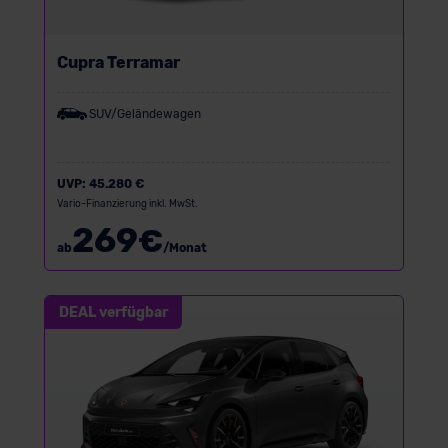
Cupra Terramar
SUV/Geländewagen
UVP:
45.280 €
Vario-Finanzierung inkl. MwSt.
269
€
ab
/Monat
DEAL verfügbar