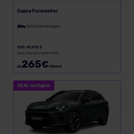
Cupra Formentor
SUV/Geländewagen
UVP:
41.970 €
Vario-Finanzierung inkl. MwSt.
265
€
ab
/Monat
DEAL verfügbar