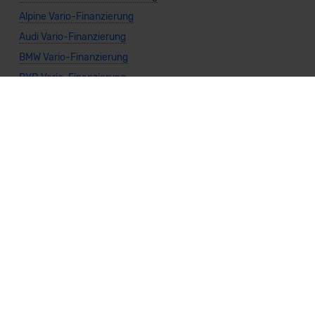
Alpine Vario-Finanzierung
Audi Vario-Finanzierung
BMW Vario-Finanzierung
BYD Vario-Finanzierung
Citroën Vario-Finanzierung
DS Vario-Finanzierung
Dacia Vario-Finanzierung
Fiat Vario-Finanzierung
Ford Vario-Finanzierung
Honda Vario-Finanzierung
Hyundai Vario-Finanzierung
Jeep Vario-Finanzierung
KIA Vario-Finanzierung
Land Rover Vario-Finanzierung
Lexus Vario-Finanzierung