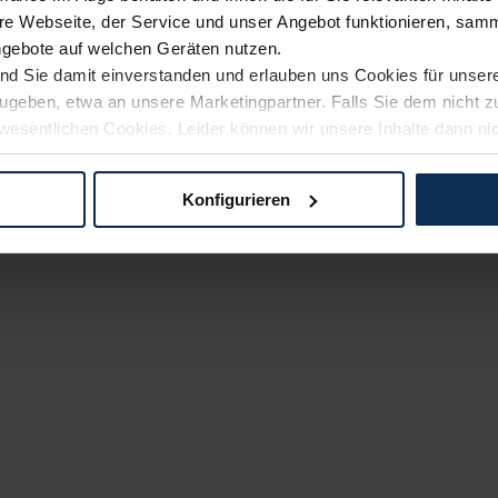
e Webseite, der Service und unser Angebot funktionieren, samm
ngebote auf welchen Geräten nutzen.
ind Sie damit einverstanden und erlauben uns Cookies für unse
rzugeben, etwa an unsere Marketingpartner. Falls Sie dem nicht
wesentlichen Cookies. Leider können wir unsere Inhalte dann ni
 dem Weg zu Ihrem Neuwagen unterstützen. Sie können die Einste
Konfigurieren
logien und Cookies gilt – soweit keine detaillierteren Angaben e
ger außerhalb der EU zu übermitteln oder dort verarbeiten zu la
rhalb der EU erfolgt, erfolgt dies ausschließlich auf der Grundl
 der EU-Kommission (Art. 45 Abs. 1 DSGVO), von Standarddate
n Sie hierzu Ihre Einwilligung freiwillig erteilen. Nähere Infor
 Sie über den Kontakt zu unserem Datenschutzbeauftragten un
pressum