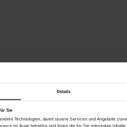
Details
für Sie
andere Technologien, damit unsere Services und Angebote zuverl
mance im Auge behalten und Ihnen die für Sie relevanten Inhalte 