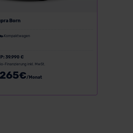
pra Born
Kompaktwagen
P:
39.990 €
io-Finanzierung inkl. MwSt.
265
€
/Monat