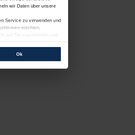
eln wir Daten über unsere
ren Service zu verwenden und
 zustimmen möchten,
cht auf Sie zuschneiden und
llungen jederzeit anpassen
Ok
rfolgen: Wir beabsichtigen
ssen. Soweit eine
age eines
nschutzklauseln (Art. 46
mationen zu den bestehenden
ter datenschutz@meinauto.de