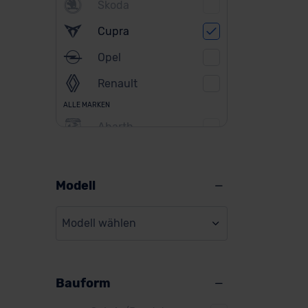
Skoda
Cupra
Opel
Renault
ALLE MARKEN
Abarth
Alfa Romeo
Alpine
Modell
Audi
Modell wählen
BMW
BYD
Bauform
Citroen