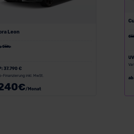
Cu
pra Leon
UV
Var
P:
37.790 €
o-Finanzierung inkl. MwSt.
ab
240
€
/Monat