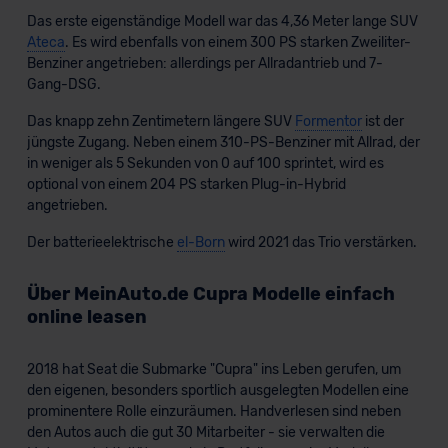
erteilen. Nähere Informationen zu den bestehenden
Das erste eigenständige Modell war das 4,36 Meter lange SUV
Datenschutzklauseln können Sie über den Kontakt zu
Ateca
. Es wird ebenfalls von einem 300 PS starken Zweiliter-
unserem Datenschutzbeauftragten unter
Benziner angetrieben: allerdings per Allradantrieb und 7-
datenschutz@meinauto.de anfordern.
Gang-DSG.
Datenschutzerklärung
|
Impressum
Das knapp zehn Zentimetern längere SUV
Formentor
ist der
jüngste Zugang. Neben einem 310-PS-Benziner mit Allrad, der
in weniger als 5 Sekunden von 0 auf 100 sprintet, wird es
optional von einem 204 PS starken Plug-in-Hybrid
angetrieben.
Der batterieelektrische
el-Born
wird 2021 das Trio verstärken.
Über MeinAuto.de Cupra Modelle einfach
online leasen
2018 hat Seat die Submarke "Cupra" ins Leben gerufen, um
den eigenen, besonders sportlich ausgelegten Modellen eine
prominentere Rolle einzuräumen. Handverlesen sind neben
den Autos auch die gut 30 Mitarbeiter - sie verwalten die