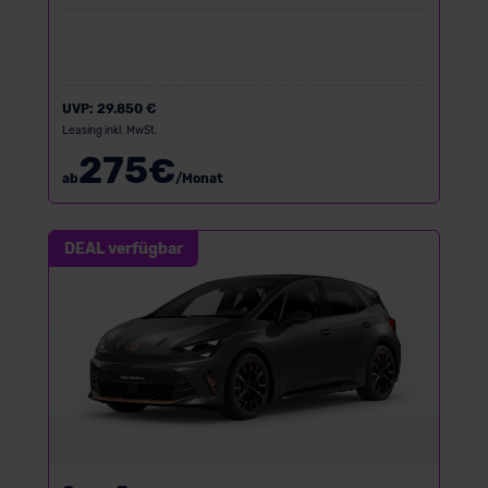
UVP:
29.850 €
Leasing inkl. MwSt.
275
€
ab
/Monat
DEAL verfügbar