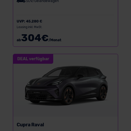
SUV/Geländewagen
UVP:
45.280 €
Leasing inkl. MwSt.
304
€
ab
/Monat
DEAL verfügbar
Cupra Raval