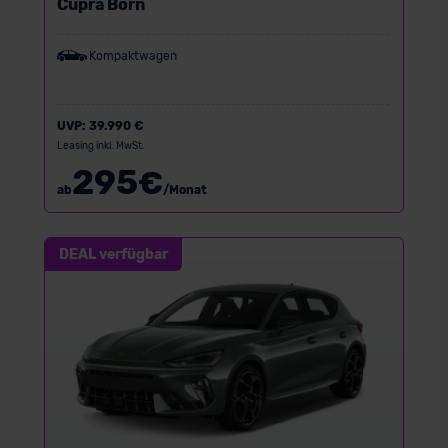
Cupra Born
Kompaktwagen
UVP:
39.990 €
Leasing inkl. MwSt.
295
€
ab
/Monat
DEAL verfügbar