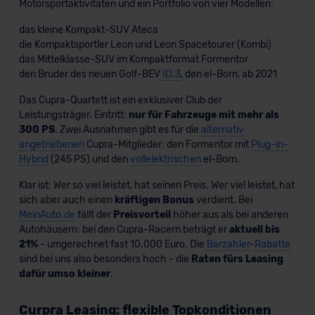
Motorsportaktivitäten und ein Portfolio von vier Modellen:
das kleine Kompakt-SUV Ateca
die Kompaktsportler Leon und Leon Spacetourer (Kombi)
das Mittelklasse-SUV im Kompaktformat Formentor
den Bruder des neuen Golf-BEV
ID.3
, den el-Born, ab 2021
Das Cupra-Quartett ist ein exklusiver Club der
Leistungsträger. Eintritt:
nur für Fahrzeuge mit mehr als
300 PS
. Zwei Ausnahmen gibt es für die
alternativ
angetriebenen
Cupra-Mitglieder: den Formentor mit
Plug-in-
Hybrid
(245 PS) und den
vollelektrischen
el-Born.
Klar ist: Wer so viel leistet, hat seinen Preis. Wer viel leistet, hat
sich aber auch einen
kräftigen Bonus
verdient. Bei
MeinAuto.de
fällt der
Preisvorteil
höher aus als bei anderen
Autohäusern: bei den Cupra-Racern beträgt er
aktuell bis
21%
- umgerechnet fast 10.000 Euro. Die
Barzahler
-
Rabatte
sind bei uns also besonders hoch - die
Raten fürs Leasing
dafür umso kleiner
.
Curpra Leasing: flexible Topkonditionen