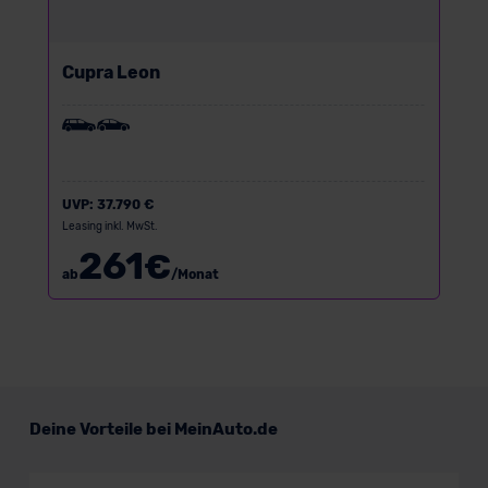
Cupra Leon
UVP:
37.790 €
Leasing inkl. MwSt.
261
€
ab
/Monat
Deine Vorteile bei MeinAuto.de