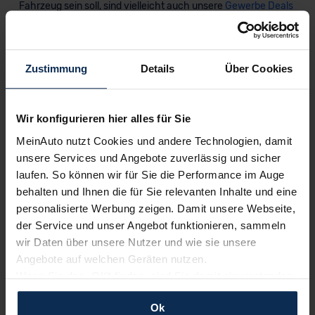
Fahrzeug sein soll, sind vielleicht auch unsere
Gewerbe Deals
für Dich interessant.
Was braucht man für ein Gewerbe Leasing?
Zustimmung
Details
Über Cookies
Als Geschäftskunde giltst Du dann, wenn
Du ein
Unternehmen oder selbstständig bist
. Dabei spielt es
keine Rolle, ob Du als Einzelunternehmer, Aktiengesellschaft,
GmbH oder Freiberufler auftrittst. Alle diese Rechtsformen
Wir konfigurieren hier alles für Sie
ermöglichen es Dir, die
Gewerbekonditionen von
MeinAuto nutzt Cookies und andere Technologien, damit
MeinAuto.de
in Anspruch zu nehmen.
unsere Services und Angebote zuverlässig und sicher
Vor Vertragsabschluss muss Du dann nachweisen, dass Du
laufen. So können wir für Sie die Performance im Auge
auch wirklich Gewerbetreibender bist. Dies ist allerdings ganz
behalten und Ihnen die für Sie relevanten Inhalte und eine
leicht. Wir benötigen dafür von Dir in der Regel nur eine
personalisierte Werbung zeigen. Damit unsere Webseite,
Gewerbeanmeldung, ein Steuerberaterschreiben oder
der Service und unser Angebot funktionieren, sammeln
den Handelsregister-Auszug
. In Einzelfällen oder bei
wir Daten über unsere Nutzer und wie sie unsere
speziellen gewerblichen Rechtsformen können auch andere
Angebote auf welchen Geräten nutzen.
Nachweise erforderlich sein. Dies erfährst Du dann aber
Wenn Sie das „OK“ finden, sind Sie damit einverstanden
immer von Deinem
CarCoach
.
und erlauben uns Cookies für unseren Service zu
Ok
verwenden und diese Daten an Dritte weiterzugeben,