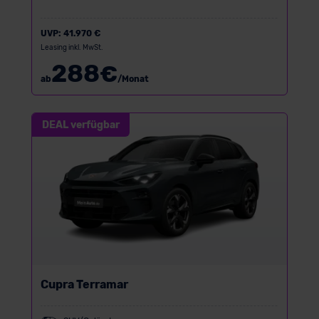
UVP:
41.970 €
Leasing inkl. MwSt.
288
€
ab
/Monat
DEAL verfügbar
Cupra Terramar