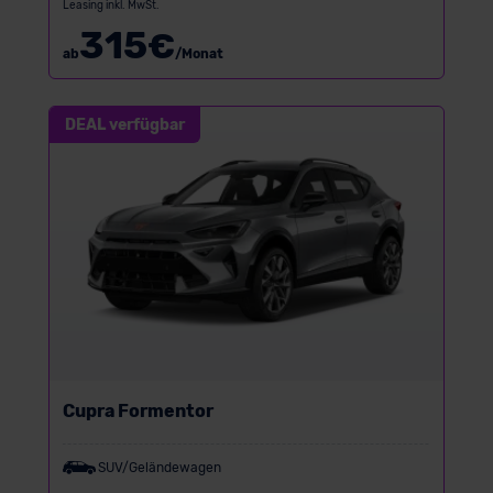
Leasing inkl. MwSt.
315
€
ab
/Monat
DEAL verfügbar
Cupra Formentor
SUV/Geländewagen