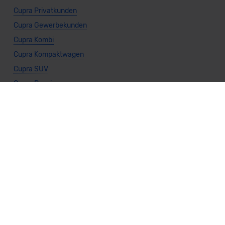
Cupra Privatkunden
Cupra Gewerbekunden
Cupra Kombi
Cupra Kompaktwagen
Cupra SUV
Cupra Benzin
Cupra Diesel
Cupra Elektro
Cupra Hybrid
Cupra Automatik
Cupra Manuell
Cupra Frontantrieb
Cupra Heckantrieb
Cupra Allradantrieb