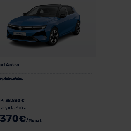
el Astra
P:
38.860 €
sing inkl. MwSt.
370
€
/Monat