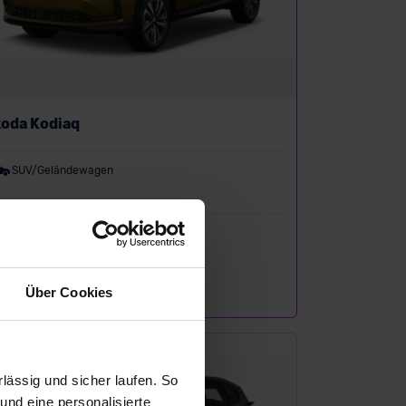
oda Kodiaq
SUV/Geländewagen
P:
49.230 €
sing inkl. MwSt.
376
€
Über Cookies
/Monat
ässig und sicher laufen. So
und eine personalisierte