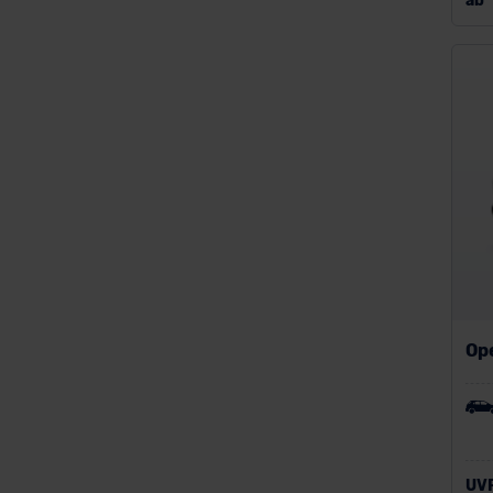
ab
Op
UV