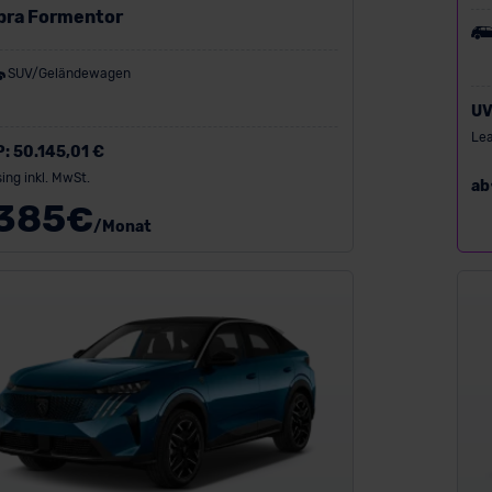
pra Formentor
SUV/Geländewagen
UV
Lea
P:
50.145,01 €
ing inkl. MwSt.
ab
385
€
/Monat