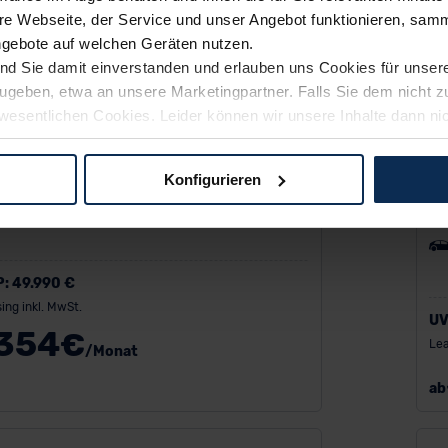
e Webseite, der Service und unser Angebot funktionieren, samm
ngebote auf welchen Geräten nutzen.
ind Sie damit einverstanden und erlauben uns Cookies für unse
rzugeben, etwa an unsere Marketingpartner. Falls Sie dem nicht
wesentlichen Cookies. Leider können wir unsere Inhalte dann ni
 dem Weg zu Ihrem Neuwagen unterstützen. Sie können die Einste
D Seal
Konfigurieren
Ci
logien und Cookies gilt – soweit keine detaillierteren Angaben e
ger außerhalb der EU zu übermitteln oder dort verarbeiten zu la
rhalb der EU erfolgt, erfolgt dies ausschließlich auf der Grundl
 der EU-Kommission (Art. 45 Abs. 1 DSGVO), von Standarddate
P:
49.990 €
n Sie hierzu Ihre Einwilligung freiwillig erteilen. Nähere Infor
ing inkl. MwSt.
UV
 Sie über den Kontakt zu unserem Datenschutzbeauftragten un
354
€
Lea
/Monat
ab
pressum