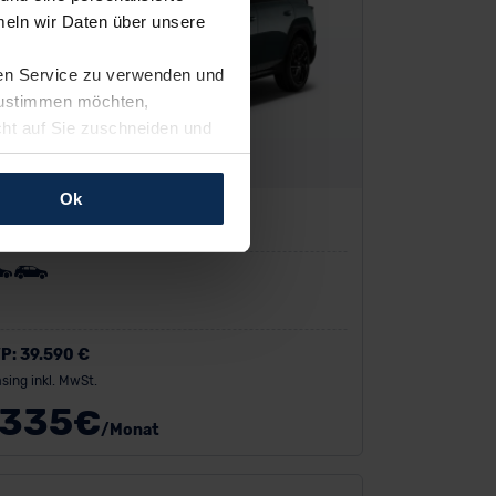
eln wir Daten über unsere
ren Service zu verwenden und
 zustimmen möchten,
cht auf Sie zuschneiden und
llungen jederzeit anpassen
Ok
troen C5
rfolgen: Wir beabsichtigen
ssen. Soweit eine
age eines
nschutzklauseln (Art. 46
mationen zu den bestehenden
P:
39.590 €
ter datenschutz@meinauto.de
sing inkl. MwSt.
335
€
/Monat