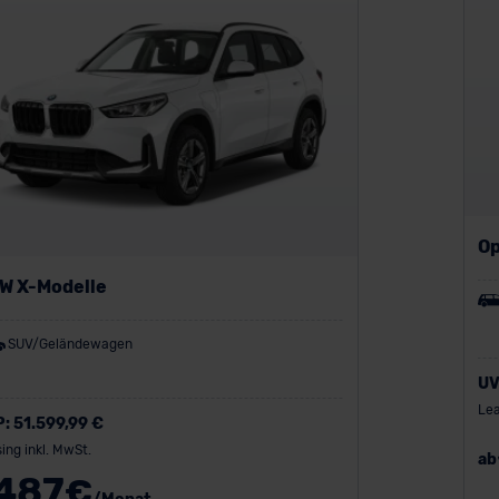
Op
W X-Modelle
SUV/Geländewagen
UV
Lea
P:
51.599,99 €
ing inkl. MwSt.
ab
487
€