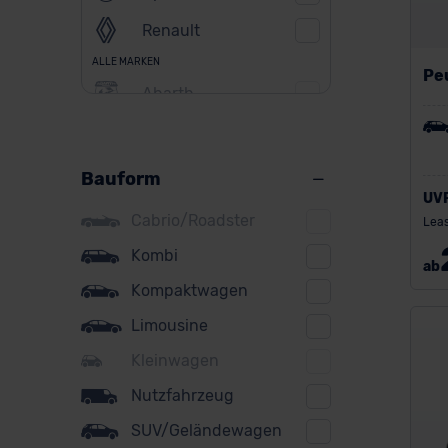
Renault
ALLE MARKEN
Pe
Abarth
Alfa Romeo
Alpine
Bauform
UV
Audi
Cabrio/Roadster
Leas
BMW
Kombi
ab
BYD
Kompaktwagen
Citroen
Limousine
Cupra
Kleinwagen
Nutzfahrzeug
DS
SUV/Geländewagen
Dacia