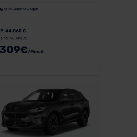
SUV/Geländewagen
P:
44.060 €
sing inkl. MwSt.
309
€
/Monat