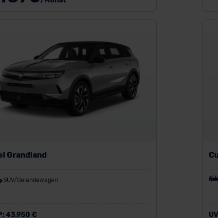
/Monat
el Grandland
Cu
SUV/Geländewagen
P:
43.950 €
UV