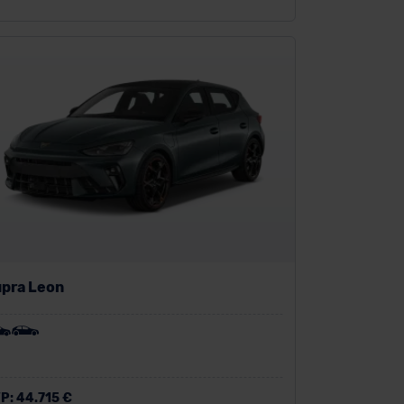
pra Leon
P:
44.715 €