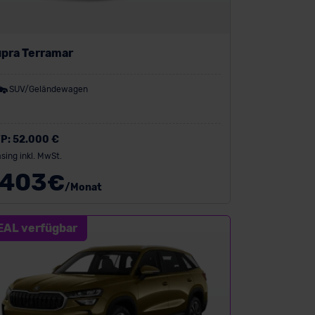
pra Terramar
SUV/Geländewagen
P:
52.000 €
sing inkl. MwSt.
403
€
/Monat
EAL verfügbar