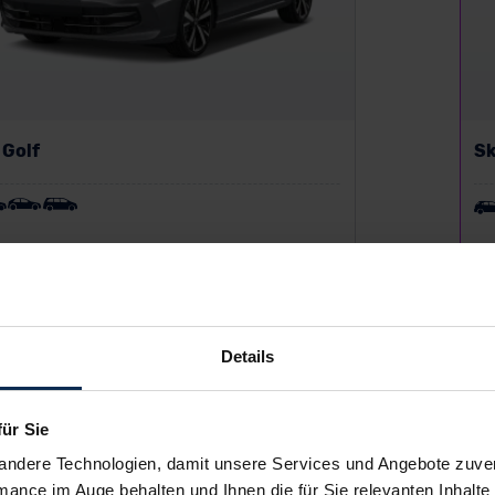
 Golf
Sk
P:
44.670,01 €
UV
ing inkl. MwSt.
Lea
415
€
Details
/Monat
ab
für Sie
andere Technologien, damit unsere Services und Angebote zuverl
mance im Auge behalten und Ihnen die für Sie relevanten Inhalte 