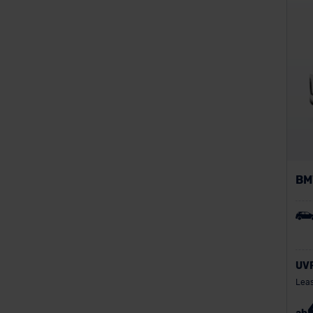
Volkswagen
Volvo
BM
UV
Leas