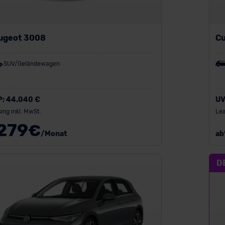
ugeot 3008
Cu
SUV/Geländewagen
P:
44.040 €
UV
ing inkl. MwSt.
Lea
279
€
/Monat
ab
D