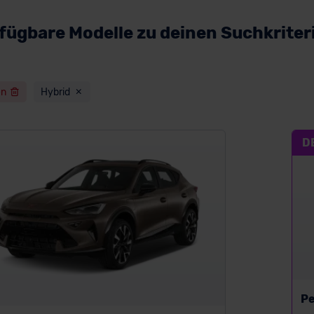
fügbare Modelle zu deinen Suchkriter
en
Hybrid
D
P