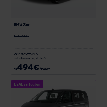
BMW 3er
UVP:
67.099,99 €
Vario-Finanzierung inkl. MwSt.
494
€
ab
/Monat
DEAL verfügbar