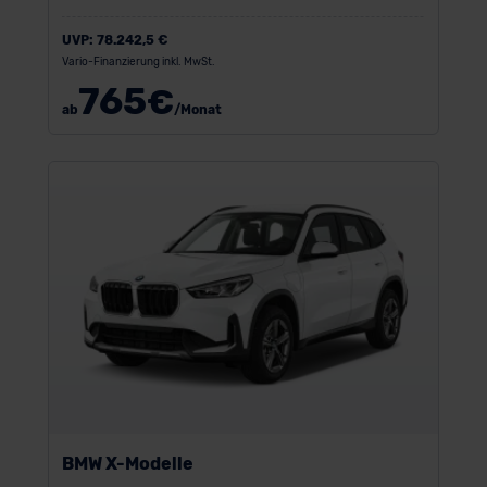
UVP:
78.242,5 €
Vario-Finanzierung inkl. MwSt.
765
€
ab
/Monat
BMW X-Modelle