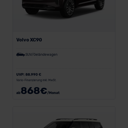
Volvo XC90
SUV/Geländewagen
UVP:
88.990 €
Vario-Finanzierung inkl. MwSt.
868
€
ab
/Monat