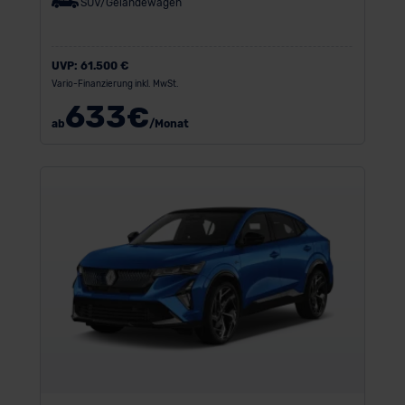
SUV/Geländewagen
UVP:
61.500 €
Vario-Finanzierung inkl. MwSt.
633
€
ab
/Monat