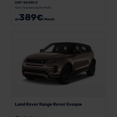
UVP:
50.950 €
Vario-Finanzierung inkl. MwSt.
389
€
ab
/Monat
Land Rover Range Rover Evoque