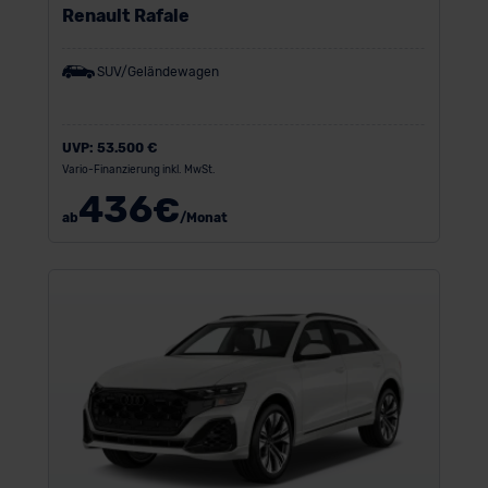
Renault Rafale
SUV/Geländewagen
UVP:
53.500 €
Vario-Finanzierung inkl. MwSt.
436
€
ab
/Monat