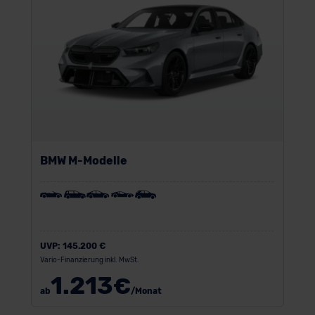
BMW M-Modelle
UVP:
145.200 €
Vario-Finanzierung inkl. MwSt.
1.213
€
ab
/Monat