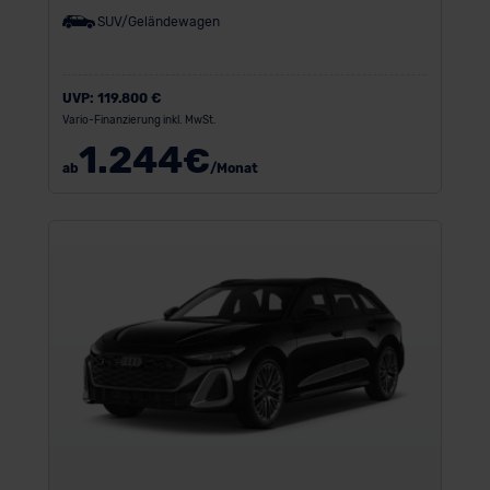
SUV/Geländewagen
UVP:
119.800 €
Vario-Finanzierung inkl. MwSt.
1.244
€
ab
/Monat