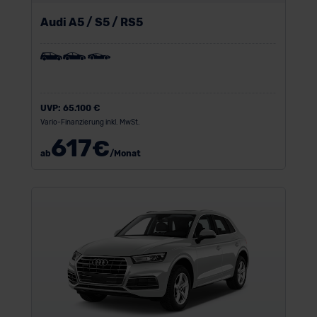
Audi A5 / S5 / RS5
UVP:
65.100 €
Vario-Finanzierung inkl. MwSt.
617
€
ab
/Monat