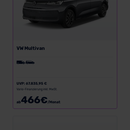
VW Multivan
UVP:
67.835,95 €
Vario-Finanzierung inkl. MwSt.
466
€
ab
/Monat