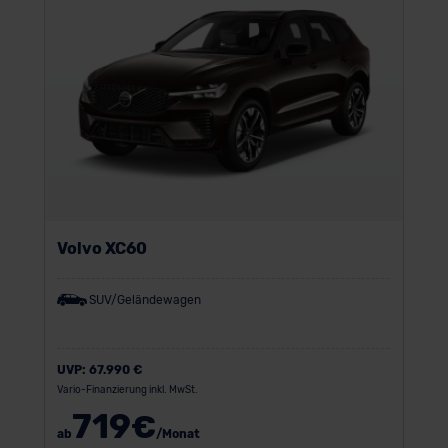
Volvo XC60
SUV/Geländewagen
UVP:
67.990 €
Vario-Finanzierung inkl. MwSt.
719
€
ab
/Monat