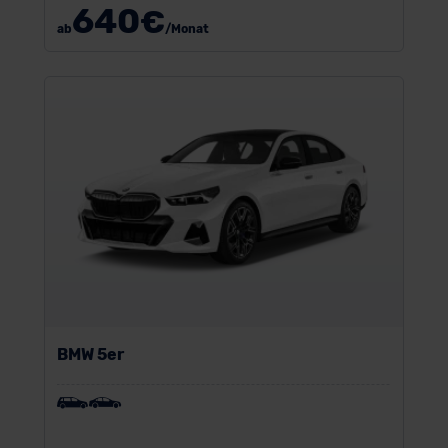
640
€
ab
/Monat
BMW 5er