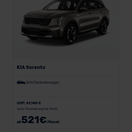
KIA Sorento
SUV/Geländewagen
UVP:
61.140 €
Vario-Finanzierung inkl. MwSt.
521
€
ab
/Monat