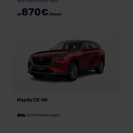
Vario-Finanzierung inkl. MwSt.
870
€
ab
/Monat
Mazda CX-60
SUV/Geländewagen