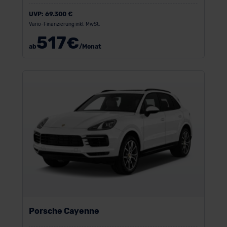
UVP:
69.300 €
Vario-Finanzierung inkl. MwSt.
517
€
ab
/Monat
Porsche Cayenne