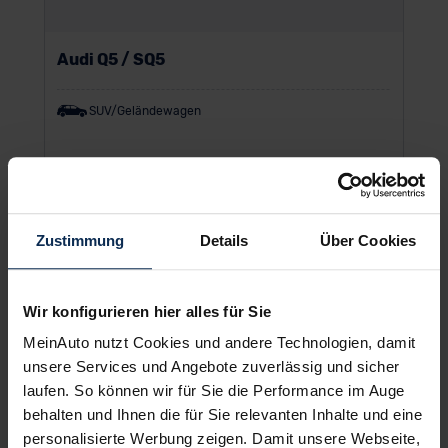
Audi Q5 / SQ5
SUV/Geländewagen
UVP:
65.500 €
Vario-Finanzierung inkl. MwSt.
625
€
Zustimmung
Details
Über Cookies
ab
/Monat
Wir konfigurieren hier alles für Sie
MeinAuto nutzt Cookies und andere Technologien, damit
unsere Services und Angebote zuverlässig und sicher
laufen. So können wir für Sie die Performance im Auge
behalten und Ihnen die für Sie relevanten Inhalte und eine
personalisierte Werbung zeigen. Damit unsere Webseite,