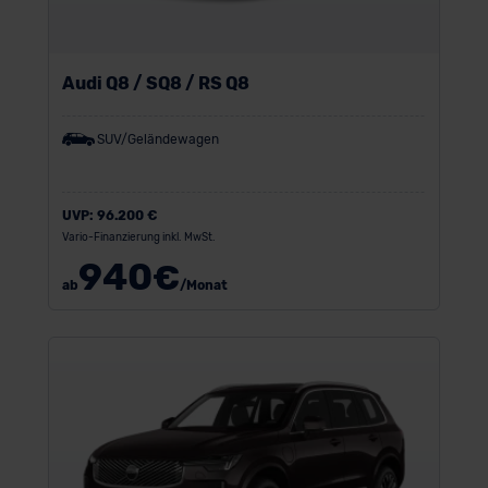
Audi Q8 / SQ8 / RS Q8
SUV/Geländewagen
UVP:
96.200 €
Vario-Finanzierung inkl. MwSt.
940
€
ab
/Monat