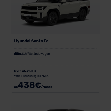
Hyundai Santa Fe
SUV/Geländewagen
UVP:
65.250 €
Vario-Finanzierung inkl. MwSt.
438
€
ab
/Monat