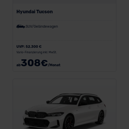
Hyundai Tucson
SUV/Geländewagen
UVP:
52.300 €
Vario-Finanzierung inkl. MwSt.
308
€
ab
/Monat