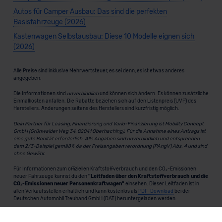
Autos für Camper Ausbau: Das sind die perfekten
Basisfahrzeuge (2026)
Kastenwagen Selbstausbau: Diese 10 Modelle eignen sich
(2026)
Alle Preise sind inklusive Mehrwertsteuer, es sei denn, es ist etwas anderes
angegeben.
Die Informationen sind
unverbindlich
und können sich ändern. Es können zusätzliche
Einmalkosten anfallen. Die Rabatte beziehen sich auf den Listenpreis (UVP) des
Herstellers. Änderungen seitens des Herstellers sind kurzfristig möglich.
Dein Partner für Leasing, Finanzierung und Vario-Finanzierung ist Mobility Concept
GmbH (Grünwalder Weg 34, 82041 Oberhaching). Für die Annahme eines Antrags ist
eine gute Bonität erforderlich. Alle Angaben sind unverbindlich und entsprechen
dem 2/3-Beispiel gemäß § 6a der Preisangabenverordnung (PAngV) Abs. 4 und sind
ohne Gewähr.
Für Informationen zum offiziellen Kraftstoffverbrauch und den CO₂-Emissionen
neuer Fahrzeuge kannst du den
"Leitfaden über den Kraftstoffverbrauch und die
CO₂-Emissionen neuer Personenkraftwagen"
einsehen. Dieser Leitfaden ist in
allen Verkaufsstellen erhältlich und kann kostenlos als
PDF-Download
bei der
Deutschen Automobil Treuhand GmbH (DAT) heruntergeladen werden.