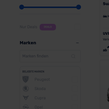
Su
Nur Deals
DEALS
UV
Vari
Marken
ab
BELIEBTE MARKEN
Peugeot
Skoda
Cupra
Opel