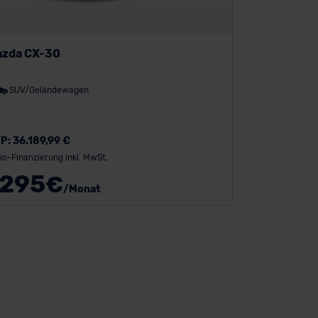
azda CX-30
SUV/Geländewagen
P:
36.189,99 €
io-Finanzierung inkl. MwSt.
295
€
/Monat