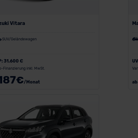
uki Vitara
M
SUV/Geländewagen
P:
31.600 €
UV
o-Finanzierung inkl. MwSt.
Var
187
€
/Monat
ab