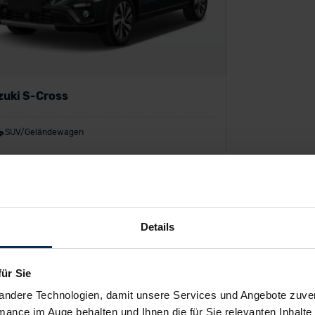
zuki S-Cross
SUV/Geländewagen
P:
34.640 €
o-Finanzierung inkl. MwSt.
286
€
Details
/Monat
für Sie
andere Technologien, damit unsere Services und Angebote zuverl
mance im Auge behalten und Ihnen die für Sie relevanten Inhalte 