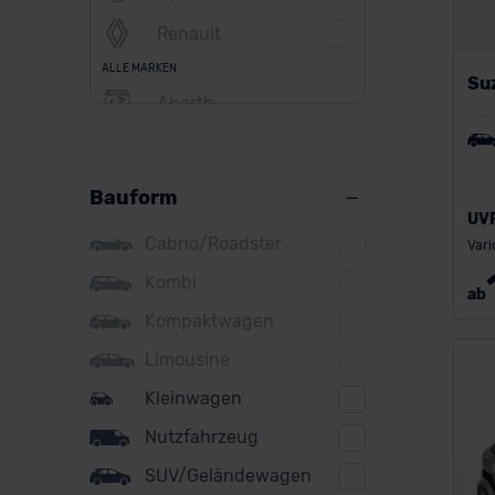
Renault
ALLE MARKEN
Suz
Abarth
Alfa Romeo
Alpine
Bauform
UV
Audi
Cabrio/Roadster
Vari
BMW
Kombi
ab
BYD
Kompaktwagen
Citroen
Limousine
Cupra
Kleinwagen
Nutzfahrzeug
DS
SUV/Geländewagen
Dacia