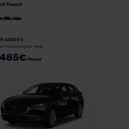
rd Transit
P:
63.903 €
io-Finanzierung inkl. MwSt.
485
€
/Monat