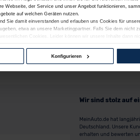
e Webseite, der Service und unser Angebot funktionieren, samm
ngebote auf welchen Geräten nutzen.
ind Sie damit einverstanden und erlauben uns Cookies für unse
rzugeben, etwa an unsere Marketingpartner. Falls Sie dem nicht
wesentlichen Cookies. Leider können wir unsere Inhalte dann ni
 dem Weg zu Ihrem Neuwagen unterstützen. Sie können die Einste
Konfigurieren
logien und Cookies gilt – soweit keine detaillierteren Angaben e
ger außerhalb der EU zu übermitteln oder dort verarbeiten zu la
rhalb der EU erfolgt, erfolgt dies ausschließlich auf der Grundl
 der EU-Kommission (Art. 45 Abs. 1 DSGVO), von Standarddate
n Sie hierzu Ihre Einwilligung freiwillig erteilen. Nähere Infor
Wir sind stolz auf 
 Sie über den Kontakt zu unserem Datenschutzbeauftragten un
MeinAuto.de hat langjäh
pressum
Deutschland. Unsere Kun
erhalten und bewerten uns