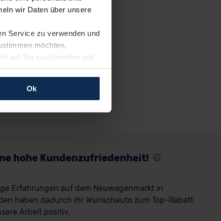
eln wir Daten über unsere
ren Service zu verwenden und
 zustimmen möchten,
cht auf Sie zuschneiden und
llungen jederzeit anpassen
Ok
rfolgen: Wir beabsichtigen
ssen. Soweit eine
age eines
nschutzklauseln (Art. 46
mationen zu den bestehenden
eine hohe Kundenzufriedenheit!
ter datenschutz@meinauto.de
rige Erfahrungen auf dem Neuwagenmarkt in
den haben dadurch ihr Wunschauto zum Top-Rabatt
ere Arbeit positiv.