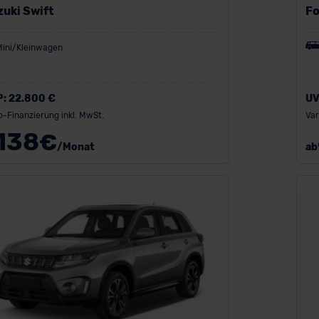
zuki Swift
Fo
Mini/Kleinwagen
P:
22.800 €
UV
o-Finanzierung inkl. MwSt.
Var
138
€
/Monat
ab