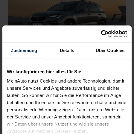
Zustimmung
Details
Über Cookies
Cupra Ateca VZ (Test 2023): Adios
pfeilschneller Ateca, willkommen
bildhübscher Terramar?
Wir konfigurieren hier alles für Sie
Cupra Ateca macht sich bereit für die letzte Runde und wurde
MeinAuto nutzt Cookies und andere Technologien, damit
noch einmal aufgefrischt. Wie, das erkunden wir mit der
unsere Services und Angebote zuverlässig und sicher
Topversion Cupra Ateca VZ – er misst sich u.a. mit dem
laufen. So können wir für Sie die Performance im Auge
Mercedes-AMG GLA 35.
behalten und Ihnen die für Sie relevanten Inhalte und eine
personalisierte Werbung zeigen. Damit unsere Webseite,
Artikel lesen
der Service und unser Angebot funktionieren, sammeln
wir Daten über unsere Nutzer und wie sie unsere
Angebote auf welchen Geräten nutzen.