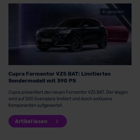
Standarddatenschutzklauseln (Art. 46 Abs. 2 lit. c
KI-generiert
DSGVO) oder wenn Sie hierzu Ihre Einwilligung freiwillig
erteilen. Nähere Informationen zu den bestehenden
Datenschutzklauseln können Sie über den Kontakt zu
unserem Datenschutzbeauftragten unter
datenschutz@meinauto.de anfordern.
Datenschutzerklärung
|
Impressum
Cupra Formentor VZ5 BAT: Limitiertes
Sondermodell mit 390 PS
Cupra präsentiert den neuen Formentor VZ5 BAT. Der Wagen
wird auf 500 Exemplare limitiert und durch exklusive
Komponenten aufgewertet.
Artikel lesen