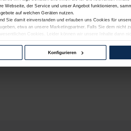
e Webseite, der Service und unser Angebot funktionieren, samm
ngebote auf welchen Geräten nutzen.
ind Sie damit einverstanden und erlauben uns Cookies für unse
rzugeben, etwa an unsere Marketingpartner. Falls Sie dem nicht
wesentlichen Cookies. Leider können wir unsere Inhalte dann ni
 dem Weg zu Ihrem Neuwagen unterstützen. Sie können die Einste
Konfigurieren
logien und Cookies gilt – soweit keine detaillierteren Angaben e
ger außerhalb der EU zu übermitteln oder dort verarbeiten zu la
rhalb der EU erfolgt, erfolgt dies ausschließlich auf der Grundl
 der EU-Kommission (Art. 45 Abs. 1 DSGVO), von Standarddate
n Sie hierzu Ihre Einwilligung freiwillig erteilen. Nähere Infor
 Sie über den Kontakt zu unserem Datenschutzbeauftragten un
pressum