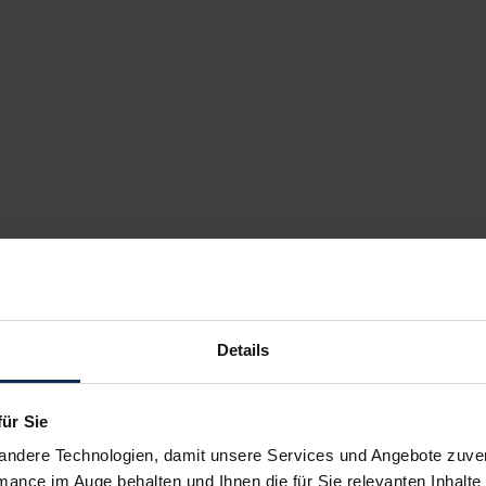
Details
für Sie
andere Technologien, damit unsere Services und Angebote zuverl
mance im Auge behalten und Ihnen die für Sie relevanten Inhalte 