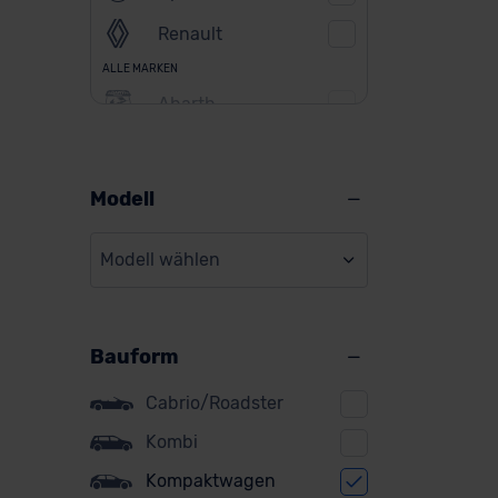
Renault
ALLE MARKEN
Abarth
Alfa Romeo
Alpine
Modell
Audi
Modell wählen
BMW
BYD
Bauform
Citroen
Cupra
Cabrio/Roadster
DS
Kombi
Kompaktwagen
Dacia