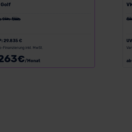
 Golf
VW
P:
29.835 €
UV
o-Finanzierung inkl. MwSt.
Var
263
€
/Monat
ab