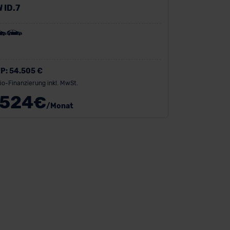
 ID.7
P:
54.505 €
io-Finanzierung inkl. MwSt.
524
€
/Monat