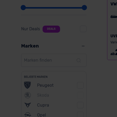
VW
Nur Deals
DEALS
UV
Vari
Marken
ab
BELIEBTE MARKEN
Peugeot
Skoda
Cupra
Opel