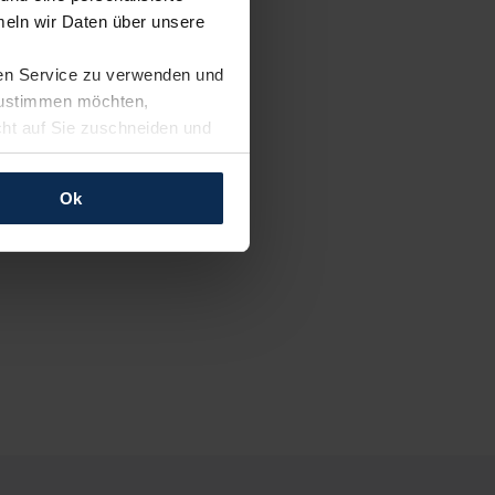
eln wir Daten über unsere
ren Service zu verwenden und
 zustimmen möchten,
cht auf Sie zuschneiden und
llungen jederzeit anpassen
Ok
rfolgen: Wir beabsichtigen
ssen. Soweit eine
age eines
nschutzklauseln (Art. 46
mationen zu den bestehenden
ter datenschutz@meinauto.de