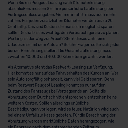
Wenn Sie ein Peugeot Leasing nach Kilometerleistung
abschließen, müssen Sie Ihre persönliche Laufleistung bei
Vertragsschluss angeben. Wer mehr fährt, muss auch mehr
zahlen. Für jeden zusätzlichen Kilometer werden bis zu 20
Cent fällig. Das sind Kosten, die man sich möglichst sparen
sollte. Deshalb ist es wichtig, den Verbrauch genau zu planen.
Wie lang ist der Weg zur Arbeit? Steht dieses Jahr eine
Urlaubsreise mit dem Auto an? Solche Fragen sollte sich jeder
bei der Berechnung stellen. Die Gesamtlaufleistung muss
zwischen 10.000 und 40.000 Kilometern gewählt werden.
Als Alternative steht das Restwert-Leasing zur Verfügung.
Hier kommt es nur auf das Fahrverhalten des Kunden an. Wer
sein Auto sorgfältig behandelt, kann viel Geld sparen. Denn
beim Restwert Peugeot Leasing kommt es nur auf den
Zustand des Fahrzeugs bei Vertragsende an. Sollte die
Abnutzung dem Durchschnitt entsprechen, entstehen keine
weiteren Kosten. Sollten allerdings unübliche
Beschädigungen vorliegen, wird es teuer. Natürlich wird auch
bei einem Unfall zur Kasse gebeten. Für die Berechnung der
Abnutzung werden marktübliche Daten herangezogen, wie
ein Fahrzeug nach dem entsprechenden Zeitraum