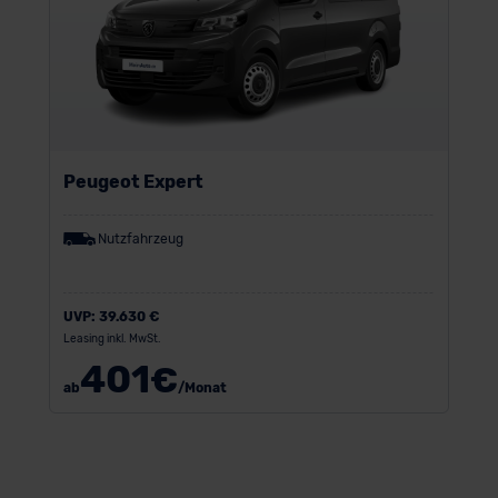
Peugeot Expert
Nutzfahrzeug
UVP:
39.630 €
Leasing inkl. MwSt.
401
€
ab
/Monat