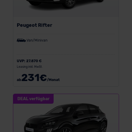
Peugeot Rifter
Van/Minivan
UVP:
27.870 €
Leasing inkl. MwSt.
231
€
ab
/Monat
DEAL verfügbar