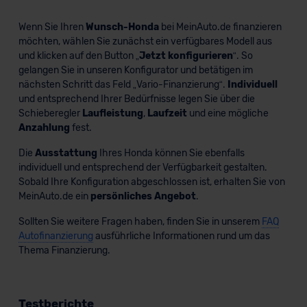
lassen. Soweit eine Übermittlung in ein Land außerhalb
der EU erfolgt, erfolgt dies ausschließlich auf der
Wenn Sie Ihren
Wunsch-Honda
bei MeinAuto.de finanzieren
Grundlage eines Angemessenheitsbeschlusses der EU-
möchten, wählen Sie zunächst ein verfügbares Modell aus
Kommission (Art. 45 Abs. 1 DSGVO), von
und klicken auf den Button „
Jetzt konfigurieren
“. So
gelangen Sie in unseren Konfigurator und betätigen im
Standarddatenschutzklauseln (Art. 46 Abs. 2 lit. c
nächsten Schritt das Feld „Vario-Finanzierung“.
Individuell
DSGVO) oder wenn Sie hierzu Ihre Einwilligung freiwillig
und entsprechend Ihrer Bedürfnisse legen Sie über die
erteilen. Nähere Informationen zu den bestehenden
Schieberegler
Laufleistung
,
Laufzeit
und eine mögliche
Datenschutzklauseln können Sie über den Kontakt zu
Anzahlung
fest.
unserem Datenschutzbeauftragten unter
Die
Ausstattung
Ihres Honda können Sie ebenfalls
datenschutz@meinauto.de anfordern.
individuell und entsprechend der Verfügbarkeit gestalten.
Sobald Ihre Konfiguration abgeschlossen ist, erhalten Sie von
Datenschutzerklärung
|
Impressum
MeinAuto.de ein
persönliches Angebot
.
Sollten Sie weitere Fragen haben, finden Sie in unserem
FAQ
Autofinanzierung
ausführliche Informationen rund um das
Thema Finanzierung.
Testberichte