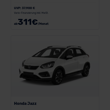
UVP:
37.900 €
Vario-Finanzierung inkl. MwSt.
311
€
ab
/Monat
Honda Jazz