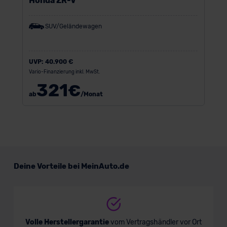
Honda ZR-V
SUV/Geländewagen
UVP:
40.900 €
Vario-Finanzierung inkl. MwSt.
321
€
ab
/Monat
Deine Vorteile bei MeinAuto.de
Volle Herstellergarantie
vom Vertragshändler vor Ort