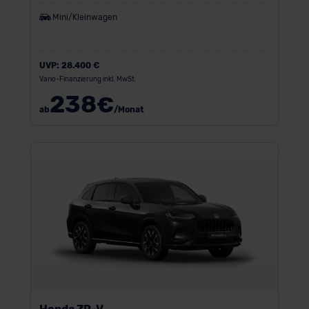
Mini/Kleinwagen
UVP:
28.400 €
Vario-Finanzierung inkl. MwSt.
238
€
ab
/Monat