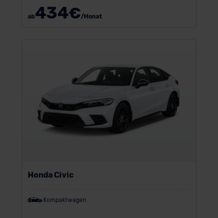
434
€
ab
/Monat
Honda Civic
Kompaktwagen