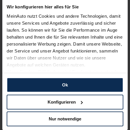
Wir konfigurieren hier alles für Sie
MeinAuto nutzt Cookies und andere Technologien, damit
unsere Services und Angebote zuverlässig und sicher
laufen. So können wir für Sie die Performance im Auge
behalten und Ihnen die für Sie relevanten Inhalte und eine
personalisierte Werbung zeigen. Damit unsere Webseite,
Honda Civic e:HEV (Test 2022): Mit voller Hybrid-
der Service und unser Angebot funktionieren, sammeln
Kraft der Mittelklasse entgegen
wir Daten über unsere Nutzer und wie sie unsere
Angebote auf welchen Geräten nutzen.
Wenn Sie das „OK“ finden, sind Sie damit einverstanden
Weitere Artikel im Automagazin
und erlauben uns Cookies für unseren Service zu
Ok
verwenden und diese Daten an Dritte weiterzugeben,
zum Automagazin
etwa an unsere Marketingpartner. Falls Sie dem nicht
zustimmen möchten, beschränken wir uns auf die
Konfigurieren
wesentlichen Cookies. Leider können wir unsere Inhalte
Nachrichten
dann nicht auf Sie zuschneiden und Sie somit nicht
Nur notwendige
perfekt auf dem Weg zu Ihrem Neuwagen unterstützen.
KI-generiert
Sie können die Einstellungen jederzeit anpassen oder