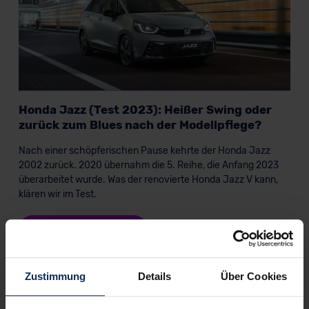
Honda Jazz (Test 2023): Heißer Swing oder
zurück zum Blues nach der Modellpflege?
Nach einer schöpferischen Pause kehrte der Honda Jazz
2002 zurück. 2020 übernahm die 5. Reihe, die Anfang 2023
überarbeitet wurde. Was der renovierte Honda Jazz V kann,
klären wir im Test.
Artikel lesen
Zustimmung
Details
Über Cookies
KI-generiert