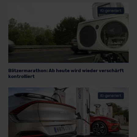
KI-generiert
Blitzermarathon: Ab heute wird wieder verschärft
kontrolliert
KI-generiert