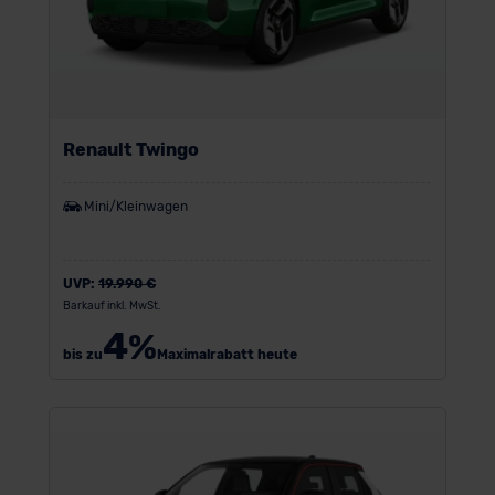
Renault Twingo
Mini/Kleinwagen
UVP:
19.990 €
Barkauf inkl. MwSt.
4
%
bis zu
Maximalrabatt heute