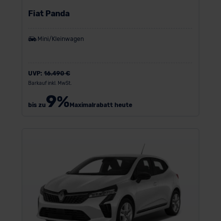
Fiat Panda
Mini/Kleinwagen
UVP:
16.490 €
Barkauf inkl. MwSt.
9
%
bis zu
Maximalrabatt heute