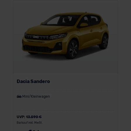
der EU erfolgt, erfolgt dies ausschließlich auf der
Grundlage eines Angemessenheitsbeschlusses der EU-
Kommission (Art. 45 Abs. 1 DSGVO), von
Standarddatenschutzklauseln (Art. 46 Abs. 2 lit. c
DSGVO) oder wenn Sie hierzu Ihre Einwilligung freiwillig
erteilen. Nähere Informationen zu den bestehenden
Datenschutzklauseln können Sie über den Kontakt zu
unserem Datenschutzbeauftragten unter
datenschutz@meinauto.de anfordern.
Datenschutzerklärung
|
Impressum
Dacia Sandero
Mini/Kleinwagen
UVP:
13.590 €
Barkauf inkl. MwSt.