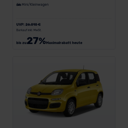
Mini/Kleinwagen
UVP:
26.010 €
Barkauf inkl. MwSt.
27
%
bis zu
Maximalrabatt heute