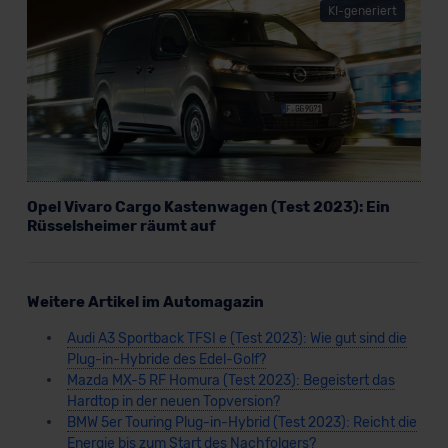
KI-generiert
Opel Vivaro Cargo Kastenwagen (Test 2023): Ein
Rüsselsheimer räumt auf
Weitere Artikel im Automagazin
Audi A3 Sportback TFSI e (Test 2023): Wie gut sind die
Plug-in-Hybride des Edel-Golf?
Mazda MX-5 RF Homura (Test 2023): Begeistert das
Hardtop in der neuen Topversion?
BMW 5er Touring Plug-in-Hybrid (Test 2023): Reicht die
Energie bis zum Start des Nachfolgers?