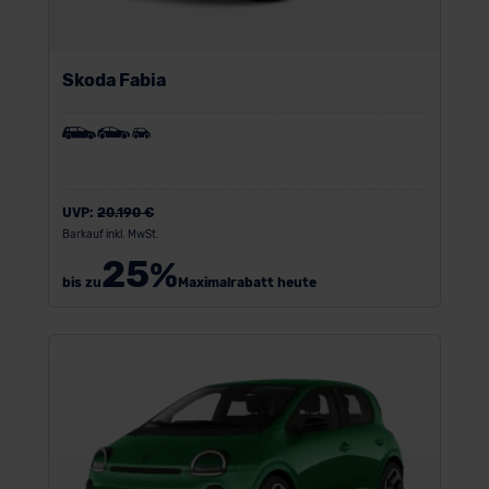
Skoda Fabia
UVP:
20.190 €
Barkauf inkl. MwSt.
25
%
bis zu
Maximalrabatt heute