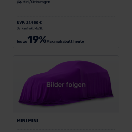
Mini/Kleinwagen
UVP:
21.950 €
Barkauf inkl. MwSt.
19
%
bis zu
Maximalrabatt heute
MINI MINI