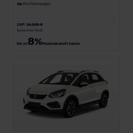
Mini/Kleinwagen
UVP:
26.500 €
Barkauf inkl. MwSt.
8
%
bis zu
Maximalrabatt heute