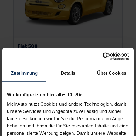
Fiat 500
Zustimmung
Details
Über Cookies
UVP:
19.990 €
Barkauf inkl. MwSt.
Wir konfigurieren hier alles für Sie
11
%
bis zu
Maximalrabatt heute
MeinAuto nutzt Cookies und andere Technologien, damit
unsere Services und Angebote zuverlässig und sicher
laufen. So können wir für Sie die Performance im Auge
behalten und Ihnen die für Sie relevanten Inhalte und eine
personalisierte Werbung zeigen. Damit unsere Webseite,