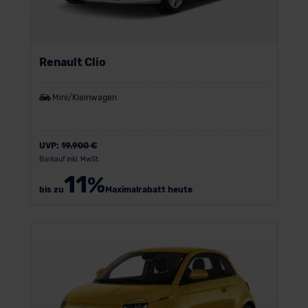
Renault Clio
Mini/Kleinwagen
UVP:
19.900 €
Barkauf inkl. MwSt.
11
%
bis zu
Maximalrabatt heute