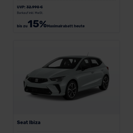
UVP:
32.990 €
Barkauf inkl. MwSt.
15
%
bis zu
Maximalrabatt heute
Seat Ibiza