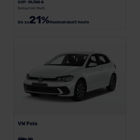
UVP:
19.700 €
Barkauf inkl. MwSt.
21
%
bis zu
Maximalrabatt heute
VW Polo