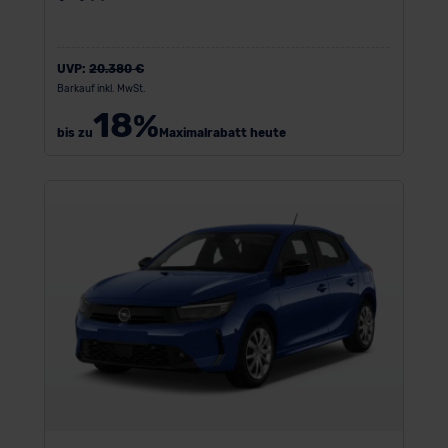
UVP:
20.380 €
Barkauf inkl. MwSt.
18
%
bis zu
Maximalrabatt heute