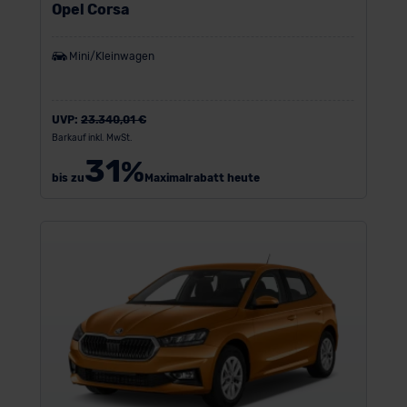
Opel Corsa
Mini/Kleinwagen
UVP:
23.340,01 €
Barkauf inkl. MwSt.
31
%
bis zu
Maximalrabatt heute