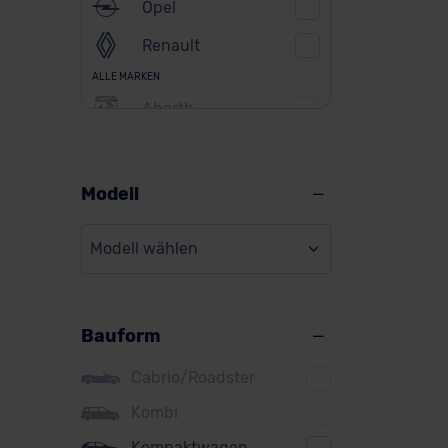
Opel
Renault
ALLE MARKEN
Abarth
Alfa Romeo
Alpine
Modell
Audi
Modell wählen
BMW
BYD
Bauform
Citroen
Cupra
Cabrio/Roadster
DS
Kombi
Kompaktwagen