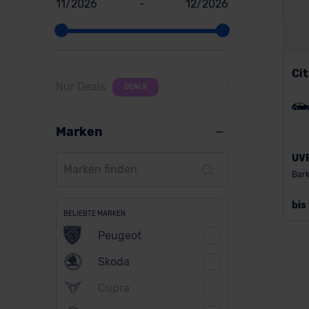
11/2026
-
12/2026
Ci
Nur Deals
DEALS
Marken
UV
Bark
bis
BELIEBTE MARKEN
Peugeot
Skoda
Cupra