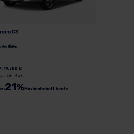
troen C3
P:
19.700 €
auf inkl. MwSt.
21
%
 zu
Maximalrabatt heute