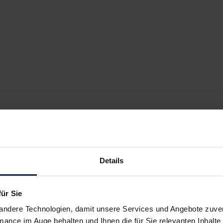
Details
für Sie
andere Technologien, damit unsere Services und Angebote zuverl
mance im Auge behalten und Ihnen die für Sie relevanten Inhalte 