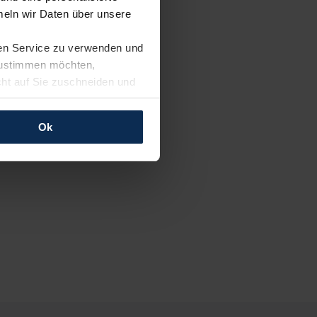
eln wir Daten über unsere
ren Service zu verwenden und
 zustimmen möchten,
cht auf Sie zuschneiden und
llungen jederzeit anpassen
Ok
rfolgen: Wir beabsichtigen
ssen. Soweit eine
age eines
nschutzklauseln (Art. 46
mationen zu den bestehenden
ter datenschutz@meinauto.de