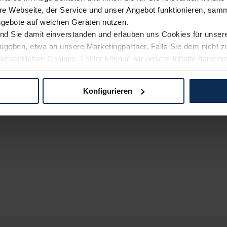
e Webseite, der Service und unser Angebot funktionieren, samm
ngebote auf welchen Geräten nutzen.
ind Sie damit einverstanden und erlauben uns Cookies für unse
rzugeben, etwa an unsere Marketingpartner. Falls Sie dem nicht
wesentlichen Cookies. Leider können wir unsere Inhalte dann ni
 dem Weg zu Ihrem Neuwagen unterstützen. Sie können die Einste
Konfigurieren
logien und Cookies gilt – soweit keine detaillierteren Angaben e
ger außerhalb der EU zu übermitteln oder dort verarbeiten zu la
rhalb der EU erfolgt, erfolgt dies ausschließlich auf der Grundl
 der EU-Kommission (Art. 45 Abs. 1 DSGVO), von Standarddate
n Sie hierzu Ihre Einwilligung freiwillig erteilen. Nähere Infor
 Sie über den Kontakt zu unserem Datenschutzbeauftragten un
pressum