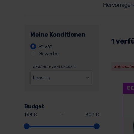
Meine Konditionen
1 verf
Privat
Gewerbe
alle lösch
GEWÄHLTE ZAHLUNGSART
Leasing
DE
Budget
148 €
-
309 €