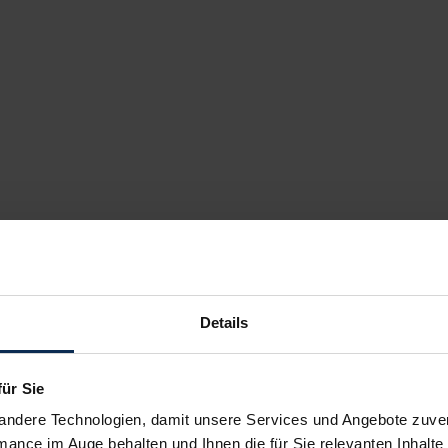
Details
für Sie
andere Technologien, damit unsere Services und Angebote zuverl
mance im Auge behalten und Ihnen die für Sie relevanten Inhalte 