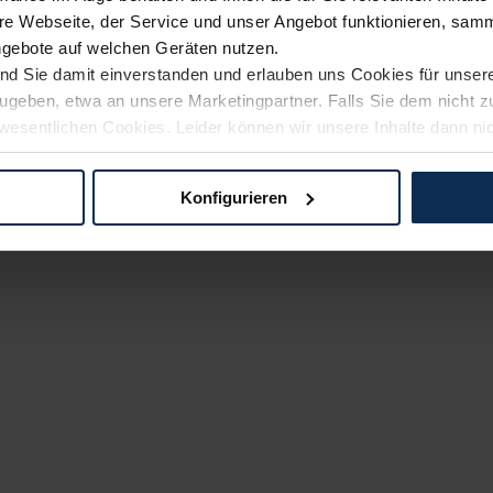
e Webseite, der Service und unser Angebot funktionieren, samm
ngebote auf welchen Geräten nutzen.
ind Sie damit einverstanden und erlauben uns Cookies für unse
rzugeben, etwa an unsere Marketingpartner. Falls Sie dem nicht
wesentlichen Cookies. Leider können wir unsere Inhalte dann ni
 dem Weg zu Ihrem Neuwagen unterstützen. Sie können die Einste
Konfigurieren
logien und Cookies gilt – soweit keine detaillierteren Angaben e
ger außerhalb der EU zu übermitteln oder dort verarbeiten zu la
rhalb der EU erfolgt, erfolgt dies ausschließlich auf der Grundl
 der EU-Kommission (Art. 45 Abs. 1 DSGVO), von Standarddate
n Sie hierzu Ihre Einwilligung freiwillig erteilen. Nähere Infor
 Sie über den Kontakt zu unserem Datenschutzbeauftragten un
pressum