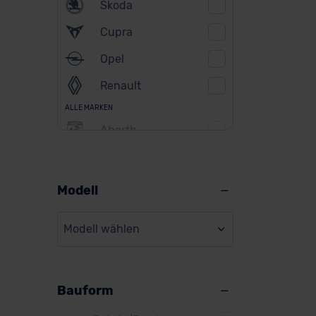
Skoda
Cupra
Opel
Renault
ALLE MARKEN
Abarth
Alfa Romeo
Alpine
Modell
Audi
Modell wählen
BMW
BYD
Bauform
Citroen