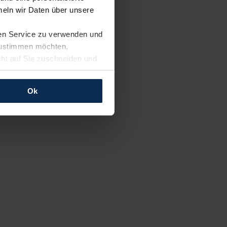
eln wir Daten über unsere
ren Service zu verwenden und
 zustimmen möchten,
cht auf Sie zuschneiden und
llungen jederzeit anpassen
Ok
rfolgen: Wir beabsichtigen
ssen. Soweit eine
age eines
nschutzklauseln (Art. 46
mationen zu den bestehenden
ter datenschutz@meinauto.de