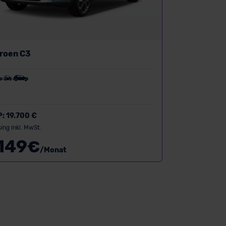
troen C3
P:
19.700 €
ing inkl. MwSt.
149
€
/Monat