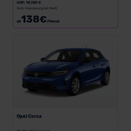
UVP:
19.700 €
Vario-Finanzierung inkl. MwSt.
138
€
ab
/Monat
Opel Corsa