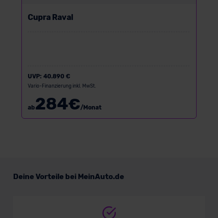
Cupra Raval
UVP:
40.890 €
Vario-Finanzierung inkl. MwSt.
284
€
ab
/Monat
Deine Vorteile bei MeinAuto.de