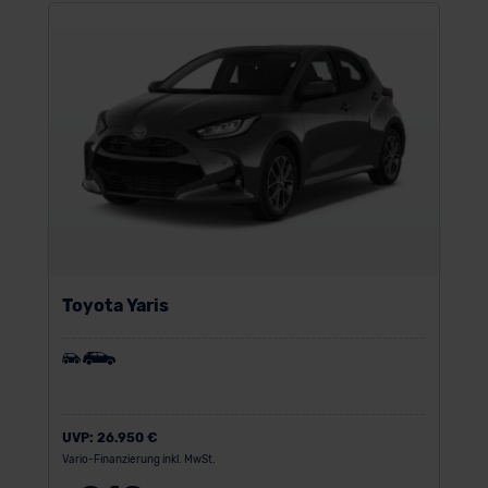
der EU erfolgt, erfolgt dies ausschließlich auf der
Grundlage eines Angemessenheitsbeschlusses der EU-
Kommission (Art. 45 Abs. 1 DSGVO), von
Standarddatenschutzklauseln (Art. 46 Abs. 2 lit. c
DSGVO) oder wenn Sie hierzu Ihre Einwilligung freiwillig
erteilen. Nähere Informationen zu den bestehenden
Datenschutzklauseln können Sie über den Kontakt zu
unserem Datenschutzbeauftragten unter
datenschutz@meinauto.de anfordern.
Datenschutzerklärung
|
Impressum
Toyota Yaris
UVP:
26.950 €
Vario-Finanzierung inkl. MwSt.