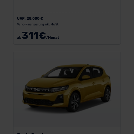
UVP:
28.000 €
Vario-Finanzierung inkl. MwSt.
311
€
ab
/Monat