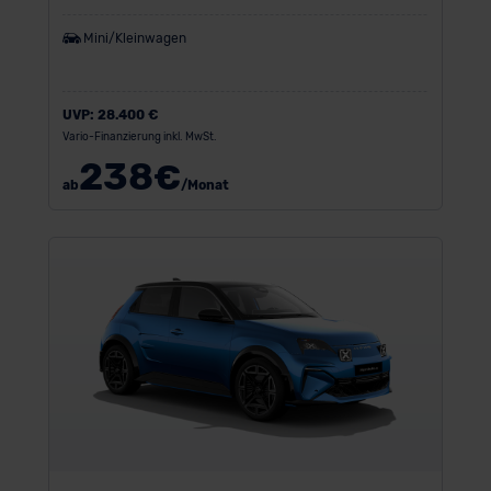
Mini/Kleinwagen
UVP:
28.400 €
Vario-Finanzierung inkl. MwSt.
238
€
ab
/Monat