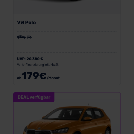
VW Polo
UVP:
20.380 €
Vario-Finanzierung inkl. MwSt.
179
€
ab
/Monat
DEAL verfügbar