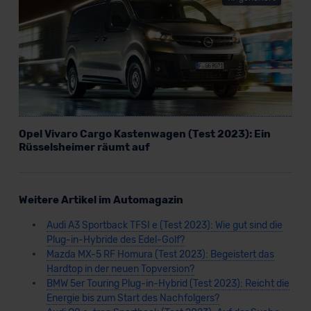
Opel Vivaro Cargo Kastenwagen (Test 2023): Ein
Rüsselsheimer räumt auf
Weitere Artikel im Automagazin
Audi A3 Sportback TFSI e (Test 2023): Wie gut sind die
Plug-in-Hybride des Edel-Golf?
Mazda MX-5 RF Homura (Test 2023): Begeistert das
Hardtop in der neuen Topversion?
BMW 5er Touring Plug-in-Hybrid (Test 2023): Reicht die
Energie bis zum Start des Nachfolgers?