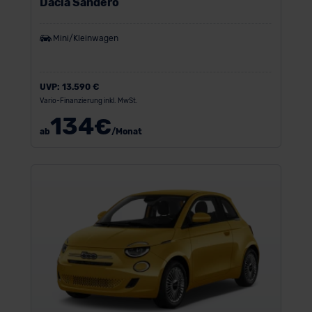
Dacia Sandero
Mini/Kleinwagen
UVP:
13.590 €
Vario-Finanzierung inkl. MwSt.
134
€
ab
/Monat