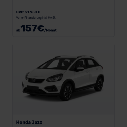
UVP:
21.950 €
Vario-Finanzierung inkl. MwSt.
157
€
ab
/Monat
Honda Jazz