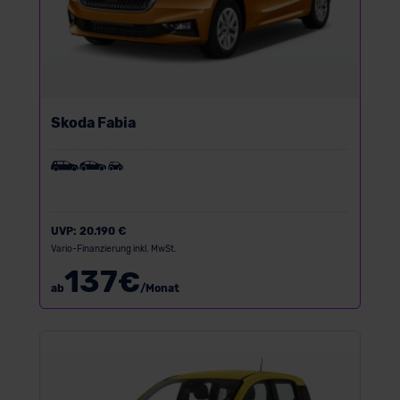
Skoda Fabia
UVP:
20.190 €
Vario-Finanzierung inkl. MwSt.
137
€
ab
/Monat