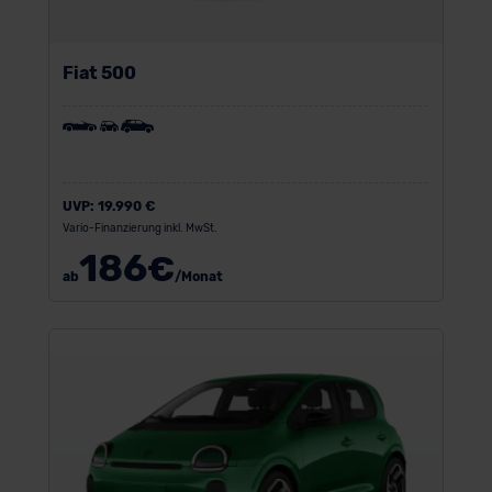
Fiat 500
UVP:
19.990 €
Vario-Finanzierung inkl. MwSt.
186
€
ab
/Monat