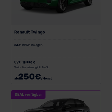
Renault Twingo
Mini/Kleinwagen
UVP:
19.990 €
Vario-Finanzierung inkl. MwSt.
250
€
ab
/Monat
DEAL verfügbar