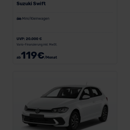
Suzuki Swift
Mini/Kleinwagen
UVP:
20.000 €
Vario-Finanzierung inkl. MwSt.
119
€
ab
/Monat