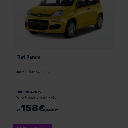
Fiat Panda
Mini/Kleinwagen
UVP:
16.490 €
Vario-Finanzierung inkl. MwSt.
158
€
ab
/Monat