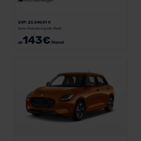
Mini/Kleinwagen
UVP:
23.340,01 €
Vario-Finanzierung inkl. MwSt.
143
€
ab
/Monat