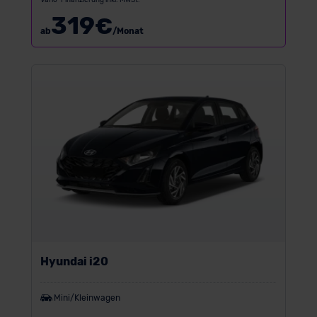
319
€
ab
/Monat
Hyundai i20
Mini/Kleinwagen