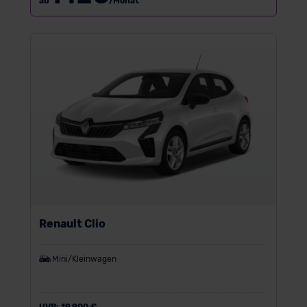
ab
/Monat
Renault Clio
Mini/Kleinwagen
UVP:
19.900 €