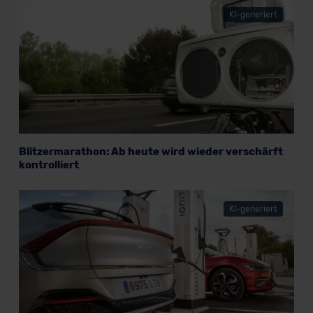
KI-generiert
Blitzermarathon: Ab heute wird wieder verschärft
kontrolliert
KI-generiert