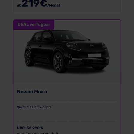
219
€
ab
/Monat
DEAL verfügbar
Nissan Micra
Mini/Kleinwagen
UVP:
32.990 €
Vario-Finanzierung inkl. MwSt.