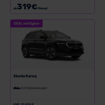
319
€
ab
/Monat
DEAL verfügbar
Skoda Karoq
SUV/Geländewagen
UVP:
33.930 €