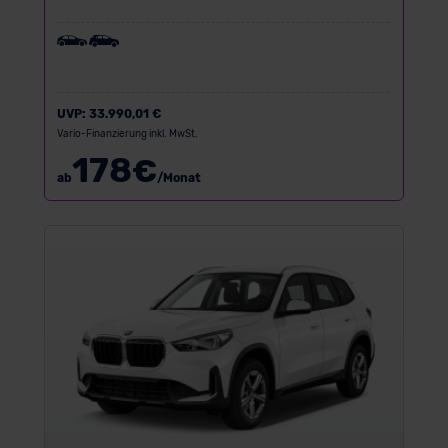
UVP:
33.990,01 €
Vario-Finanzierung inkl. MwSt.
178
€
ab
/Monat