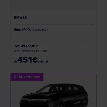
BMW iX
SUV/Geländewagen
UVP:
49.400,01 €
Vario-Finanzierung inkl. MwSt.
451
€
ab
/Monat
DEAL verfügbar