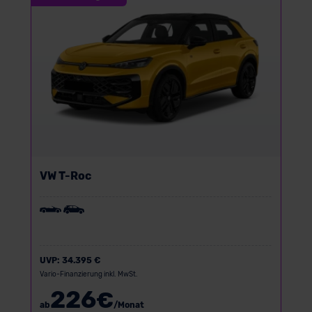
VW T-Roc
UVP:
34.395 €
Vario-Finanzierung inkl. MwSt.
226
€
ab
/Monat