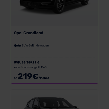
Opel Grandland
SUV/Geländewagen
UVP:
38.389,99 €
Vario-Finanzierung inkl. MwSt.
219
€
ab
/Monat