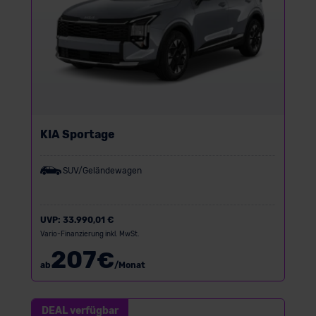
KIA Sportage
SUV/Geländewagen
UVP:
33.990,01 €
Vario-Finanzierung inkl. MwSt.
207
€
ab
/Monat
DEAL verfügbar