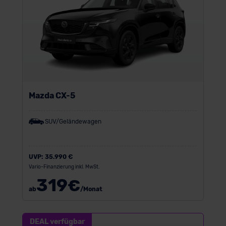
Mazda CX-5
SUV/Geländewagen
UVP:
35.990 €
Vario-Finanzierung inkl. MwSt.
319
€
ab
/Monat
DEAL verfügbar