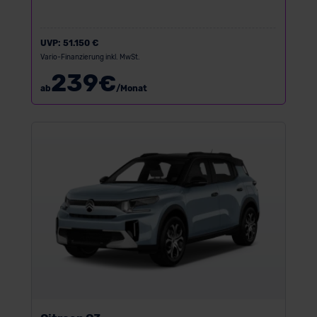
UVP:
51.150 €
Vario-Finanzierung inkl. MwSt.
239
€
ab
/Monat