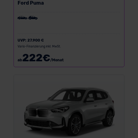
Ford Puma
UVP:
27.900 €
Vario-Finanzierung inkl. MwSt.
222
€
ab
/Monat