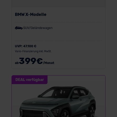
BMW X-Modelle
SUV/Geländewagen
UVP:
47.100 €
Vario-Finanzierung inkl. MwSt.
399
€
ab
/Monat
DEAL verfügbar