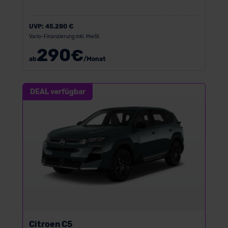
UVP:
45.280 €
Vario-Finanzierung inkl. MwSt.
290
€
ab
/Monat
DEAL verfügbar
Citroen C5