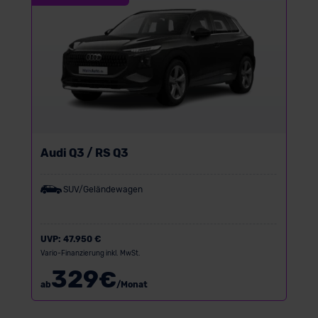
Audi Q3 / RS Q3
SUV/Geländewagen
UVP:
47.950 €
Vario-Finanzierung inkl. MwSt.
329
€
ab
/Monat