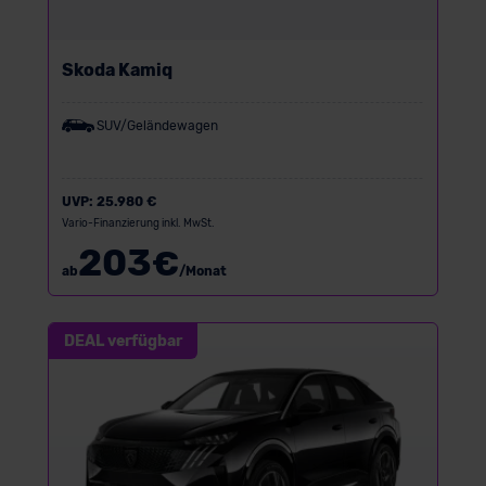
Skoda Kamiq
SUV/Geländewagen
UVP:
25.980 €
Vario-Finanzierung inkl. MwSt.
203
€
ab
/Monat
DEAL verfügbar