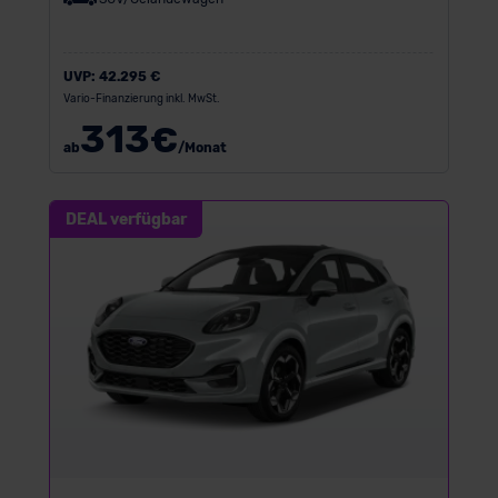
UVP:
42.295 €
Vario-Finanzierung inkl. MwSt.
313
€
ab
/Monat
DEAL verfügbar