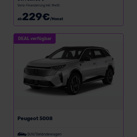
Vario-Finanzierung inkl. MwSt.
229
€
ab
/Monat
DEAL verfügbar
Peugeot 5008
SUV/Geländewagen