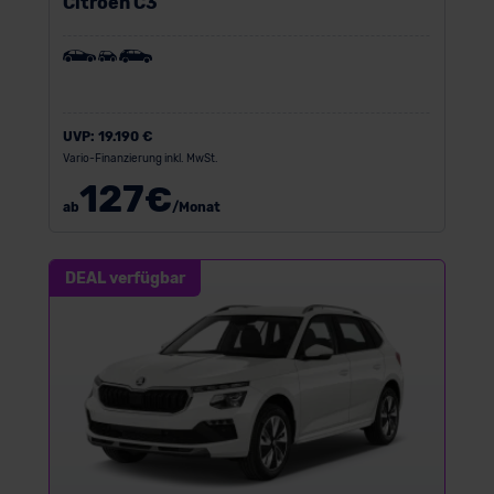
Citroen C3
UVP:
19.190 €
Vario-Finanzierung inkl. MwSt.
127
€
ab
/Monat
DEAL verfügbar