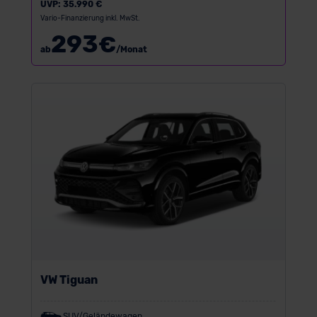
UVP:
35.990 €
Vario-Finanzierung inkl. MwSt.
293
€
ab
/Monat
VW Tiguan
SUV/Geländewagen