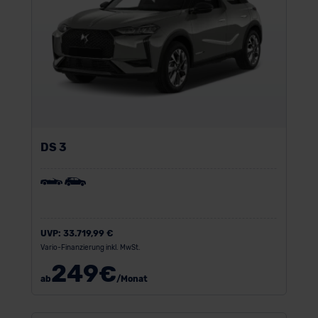
der EU erfolgt, erfolgt dies ausschließlich auf der
Grundlage eines Angemessenheitsbeschlusses der EU-
Kommission (Art. 45 Abs. 1 DSGVO), von
Standarddatenschutzklauseln (Art. 46 Abs. 2 lit. c
DSGVO) oder wenn Sie hierzu Ihre Einwilligung freiwillig
erteilen. Nähere Informationen zu den bestehenden
Datenschutzklauseln können Sie über den Kontakt zu
unserem Datenschutzbeauftragten unter
DS 3
datenschutz@meinauto.de anfordern.
Datenschutzerklärung
|
Impressum
UVP:
33.719,99 €
Vario-Finanzierung inkl. MwSt.
249
€
ab
/Monat