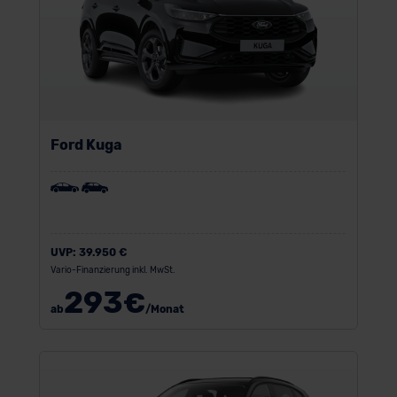
Ford Kuga
UVP:
39.950 €
Vario-Finanzierung inkl. MwSt.
293
€
ab
/Monat