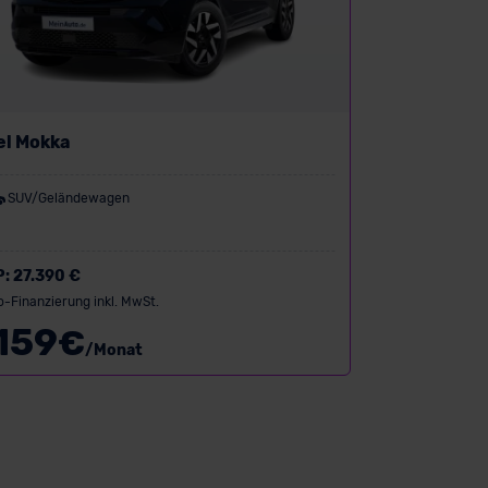
el Mokka
SUV/Geländewagen
P:
27.390 €
o-Finanzierung inkl. MwSt.
159
€
/Monat