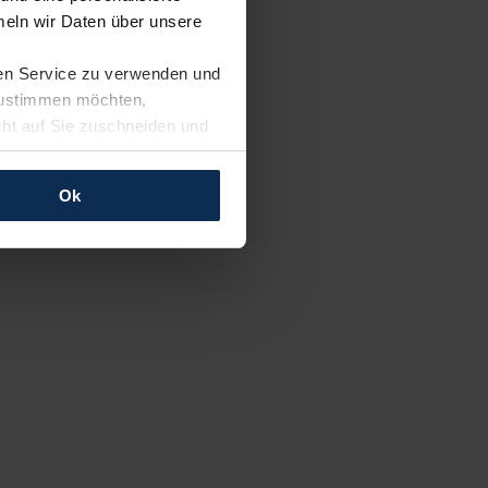
eln wir Daten über unsere
ren Service zu verwenden und
 zustimmen möchten,
cht auf Sie zuschneiden und
llungen jederzeit anpassen
Ok
rfolgen: Wir beabsichtigen
ssen. Soweit eine
age eines
nschutzklauseln (Art. 46
mationen zu den bestehenden
ter datenschutz@meinauto.de