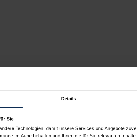
Details
für Sie
andere Technologien, damit unsere Services und Angebote zuverl
mance im Auge behalten und Ihnen die für Sie relevanten Inhalte 