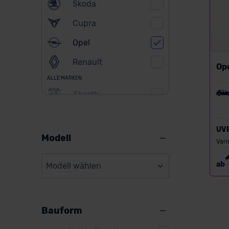
Skoda
Cupra
Opel
Renault
Op
ALLE MARKEN
Abarth
Alfa Romeo
UV
Alpine
Modell
Vari
Audi
ab
Modell wählen
BMW
BYD
Bauform
Citroen