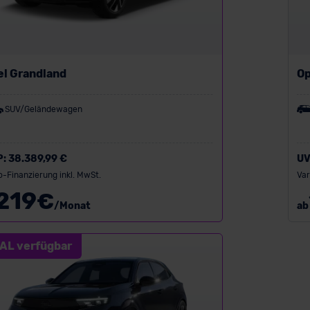
el Grandland
Op
SUV/Geländewagen
P:
38.389,99 €
UV
o-Finanzierung inkl. MwSt.
Var
219
€
/Monat
ab
AL verfügbar