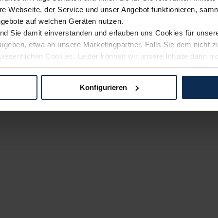
e Webseite, der Service und unser Angebot funktionieren, samm
ngebote auf welchen Geräten nutzen.
ind Sie damit einverstanden und erlauben uns Cookies für unse
rzugeben, etwa an unsere Marketingpartner. Falls Sie dem nicht
wesentlichen Cookies. Leider können wir unsere Inhalte dann ni
 dem Weg zu Ihrem Neuwagen unterstützen. Sie können die Einste
Konfigurieren
logien und Cookies gilt – soweit keine detaillierteren Angaben e
ger außerhalb der EU zu übermitteln oder dort verarbeiten zu la
rhalb der EU erfolgt, erfolgt dies ausschließlich auf der Grundl
 der EU-Kommission (Art. 45 Abs. 1 DSGVO), von Standarddate
n Sie hierzu Ihre Einwilligung freiwillig erteilen. Nähere Infor
 Sie über den Kontakt zu unserem Datenschutzbeauftragten un
pressum