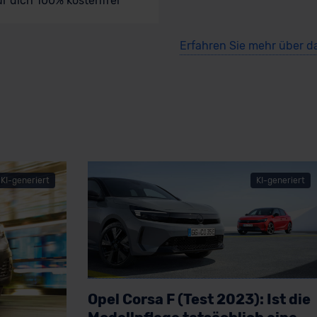
ür dich 100% kostenfrei
Erfahren Sie mehr über d
KI-generiert
KI-generiert
Opel Corsa F (Test 2023): Ist die