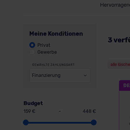
Meine Konditionen
3 verf
Privat
Gewerbe
alle lösch
GEWÄHLTE ZAHLUNGSART
Finanzierung
DE
Budget
159 €
-
448 €