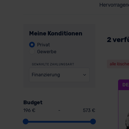
Meine Konditionen
2 verf
Privat
Gewerbe
alle lösch
GEWÄHLTE ZAHLUNGSART
Finanzierung
DE
Budget
196 €
-
573 €