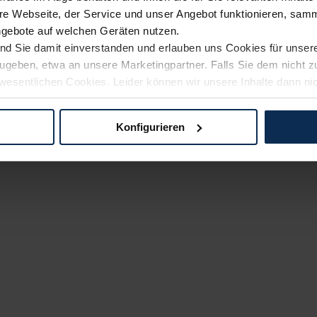
e Webseite, der Service und unser Angebot funktionieren, samm
ngebote auf welchen Geräten nutzen.
ind Sie damit einverstanden und erlauben uns Cookies für unse
rzugeben, etwa an unsere Marketingpartner. Falls Sie dem nicht
wesentlichen Cookies. Leider können wir unsere Inhalte dann ni
 dem Weg zu Ihrem Neuwagen unterstützen. Sie können die Einste
Konfigurieren
logien und Cookies gilt – soweit keine detaillierteren Angaben e
ger außerhalb der EU zu übermitteln oder dort verarbeiten zu la
rhalb der EU erfolgt, erfolgt dies ausschließlich auf der Grundl
 der EU-Kommission (Art. 45 Abs. 1 DSGVO), von Standarddate
n Sie hierzu Ihre Einwilligung freiwillig erteilen. Nähere Infor
 Sie über den Kontakt zu unserem Datenschutzbeauftragten un
pressum