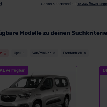
ügbare Modelle zu deinen Suchkriteri
en
Opel
Van/Minivan
Frontantrieb
AL verfügbar
D