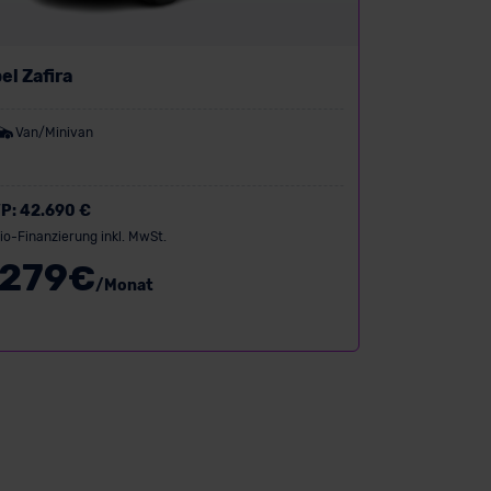
el Zafira
Van/Minivan
P:
42.690 €
io-Finanzierung inkl. MwSt.
279
€
/Monat