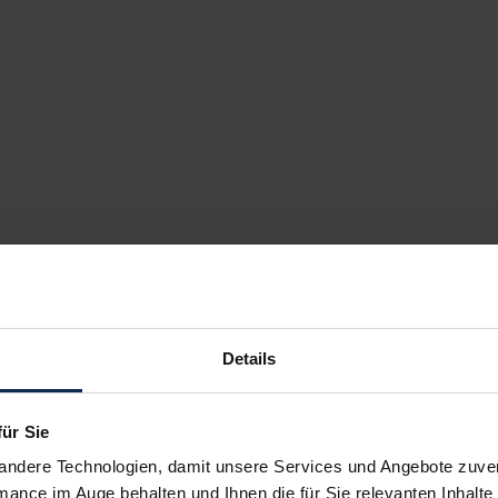
Details
für Sie
andere Technologien, damit unsere Services und Angebote zuverl
mance im Auge behalten und Ihnen die für Sie relevanten Inhalte 