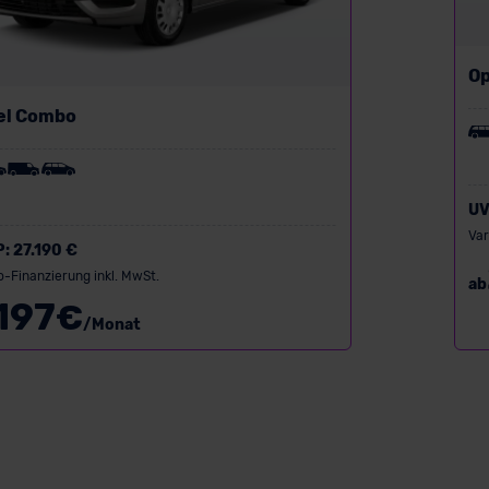
Op
el Combo
UV
Var
P:
27.190 €
o-Finanzierung inkl. MwSt.
ab
197
€
/Monat