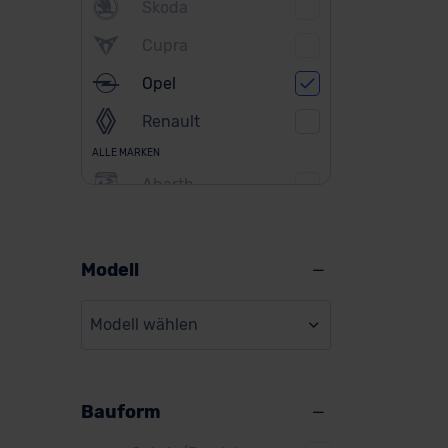
Skoda
Cupra
Opel
Renault
ALLE MARKEN
Abarth
Alfa Romeo
Alpine
Modell
Audi
Modell wählen
BMW
BYD
Bauform
Citroen