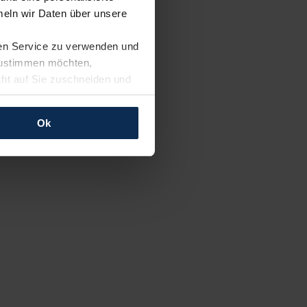
eln wir Daten über unsere
ren Service zu verwenden und
 zustimmen möchten,
cht auf Sie zuschneiden und
llungen jederzeit anpassen
Ok
rfolgen: Wir beabsichtigen
ssen. Soweit eine
age eines
nschutzklauseln (Art. 46
mationen zu den bestehenden
ter datenschutz@meinauto.de