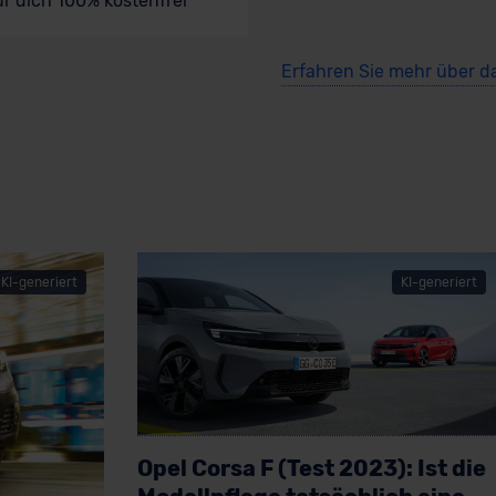
ür dich 100% kostenfrei
Erfahren Sie mehr über d
KI-generiert
KI-generiert
Opel Corsa F (Test 2023): Ist die