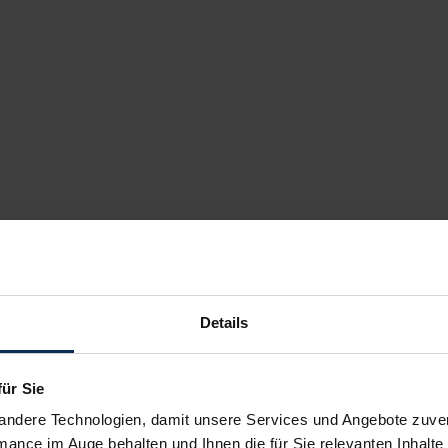
Details
für Sie
andere Technologien, damit unsere Services und Angebote zuverl
mance im Auge behalten und Ihnen die für Sie relevanten Inhalte 