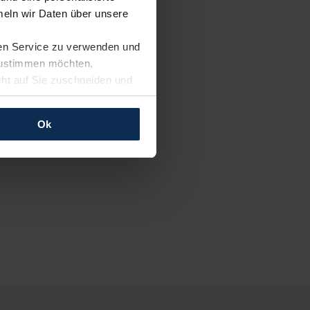
eln wir Daten über unsere
ren Service zu verwenden und
 zustimmen möchten,
cht auf Sie zuschneiden und
llungen jederzeit anpassen
Ok
rfolgen: Wir beabsichtigen
ssen. Soweit eine
age eines
nschutzklauseln (Art. 46
mationen zu den bestehenden
ter datenschutz@meinauto.de