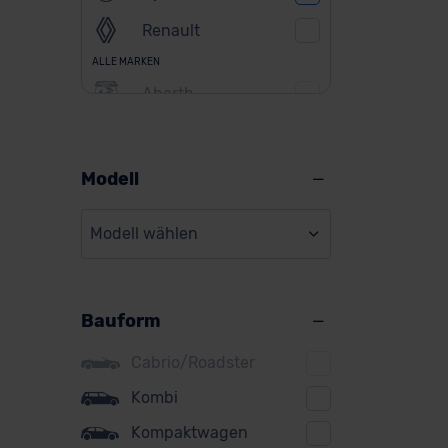
Renault
ALLE MARKEN
Abarth
Alfa Romeo
Alpine
Modell
Audi
Modell wählen
BMW
BYD
Bauform
Citroen
Cupra
Cabrio/Roadster
DS
Kombi
Kompaktwagen
Dacia