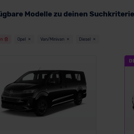
ügbare Modelle zu deinen Suchkriteri
en
Opel
Van/Minivan
Diesel
D