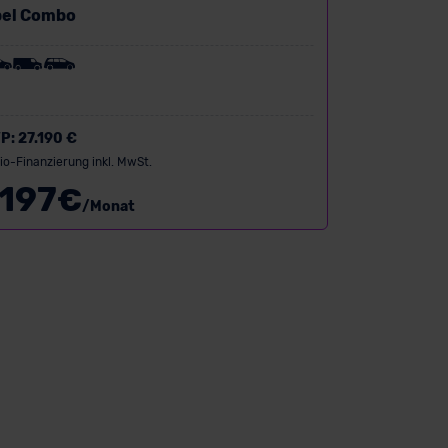
pel Combo
P:
27.190 €
io-Finanzierung inkl. MwSt.
197
€
/Monat