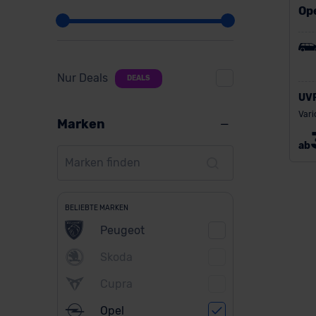
Ope
Nur Deals
DEALS
UV
Vari
Marken
ab
BELIEBTE MARKEN
Peugeot
Skoda
Cupra
Opel