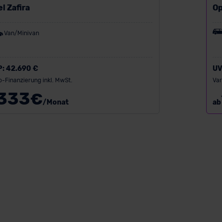
l Zafira
O
Van/Minivan
P:
42.690 €
UV
o-Finanzierung inkl. MwSt.
Var
333
€
/Monat
ab