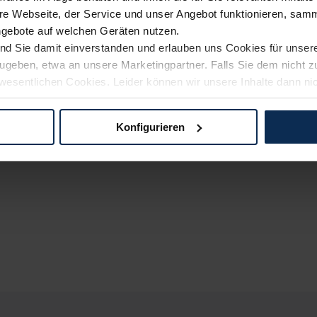
e Webseite, der Service und unser Angebot funktionieren, samm
ngebote auf welchen Geräten nutzen.
ind Sie damit einverstanden und erlauben uns Cookies für unse
rzugeben, etwa an unsere Marketingpartner. Falls Sie dem nicht
wesentlichen Cookies. Leider können wir unsere Inhalte dann ni
 dem Weg zu Ihrem Neuwagen unterstützen. Sie können die Einste
Konfigurieren
logien und Cookies gilt – soweit keine detaillierteren Angaben e
ger außerhalb der EU zu übermitteln oder dort verarbeiten zu la
rhalb der EU erfolgt, erfolgt dies ausschließlich auf der Grundl
 der EU-Kommission (Art. 45 Abs. 1 DSGVO), von Standarddate
n Sie hierzu Ihre Einwilligung freiwillig erteilen. Nähere Infor
 Sie über den Kontakt zu unserem Datenschutzbeauftragten un
pressum