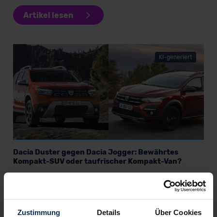
Artikel lesen
KI-generiert
Dacia Duster gegen Dacia Jogger: Bewährtes
Kompakt-SUV oder taufrischer Kompakt-Van?
Weitere Artikel im Automagazin
Zustimmung
Details
Über Cookies