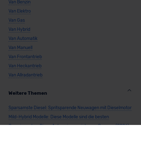
Van Benzin
Van Elektro
Van Gas
Van Hybrid
Van Automatik
Van Manuell
Van Frontantrieb
Van Heckantrieb
Van Allradantrieb
Weitere Themen
Sparsamste Diesel: Spritsparende Neuwagen mit Dieselmotor
Mild-Hybrid Modelle: Diese Modelle sind die besten
Campingautos: Diese Autos eignen sich zum Campen (2026)
Autos für Camper Ausbau: Das sind die perfekten