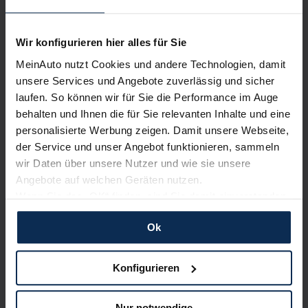
zum Automagazin
Wir konfigurieren hier alles für Sie
Nachrichten
MeinAuto nutzt Cookies und andere Technologien, damit
unsere Services und Angebote zuverlässig und sicher
KI-generiert
laufen. So können wir für Sie die Performance im Auge
behalten und Ihnen die für Sie relevanten Inhalte und eine
personalisierte Werbung zeigen. Damit unsere Webseite,
der Service und unser Angebot funktionieren, sammeln
wir Daten über unsere Nutzer und wie sie unsere
Angebote auf welchen Geräten nutzen.
Wenn Sie das „OK“ finden, sind Sie damit einverstanden
und erlauben uns Cookies für unseren Service zu
Ok
Dacia Sandero: Ab 2027 als elektrischer
verwenden und diese Daten an Dritte weiterzugeben,
Supermini geplant
etwa an unsere Marketingpartner. Falls Sie dem nicht
zustimmen möchten, beschränken wir uns auf die
Konfigurieren
Dacia hat die vierte Generation des Sandero angekündigt. Der
wesentlichen Cookies. Leider können wir unsere Inhalte
Kleinwagen soll als robuster, erhöhter Supermini mit reinem
dann nicht auf Sie zuschneiden und Sie somit nicht
Elektroantrieb auf den Markt kommen.
Nur notwendige