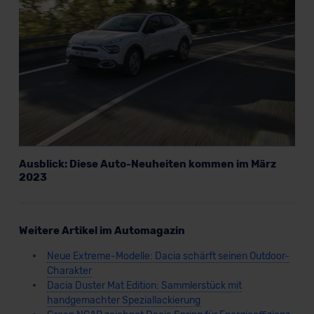
Datenschutzerklärung
|
Impressum
Ausblick: Diese Auto-Neuheiten kommen im März
2023
Weitere Artikel im Automagazin
Neue Extreme-Modelle: Dacia schärft seinen Outdoor-
Charakter
Dacia Duster Mat Edition: Sammlerstück mit
handgemachter Speziallackierung