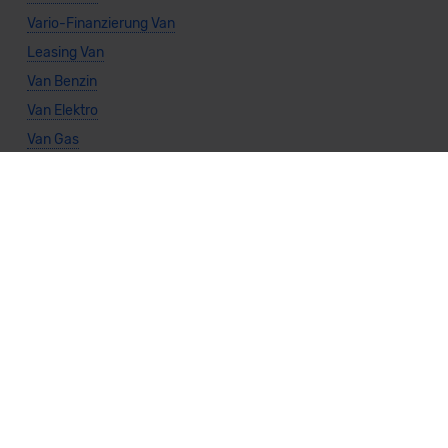
Vario-Finanzierung Van
Leasing Van
Van Benzin
Van Elektro
Van Gas
Van Hybrid
Van Automatik
Van Manuell
Van Frontantrieb
Van Heckantrieb
Van Allradantrieb
Weitere Themen
Sparsamste Diesel: Spritsparende Neuwagen mit Dieselmotor
Mild-Hybrid Modelle: Diese Modelle sind die besten