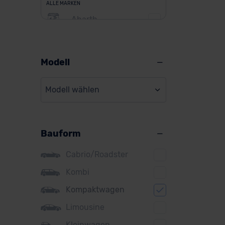
ALLE MARKEN
Abarth
Alfa Romeo
Alpine
Modell
Audi
Modell wählen
BMW
BYD
Bauform
Citroen
Cupra
Cabrio/Roadster
DS
Kombi
Kompaktwagen
Dacia
Limousine
Fiat
Kleinwagen