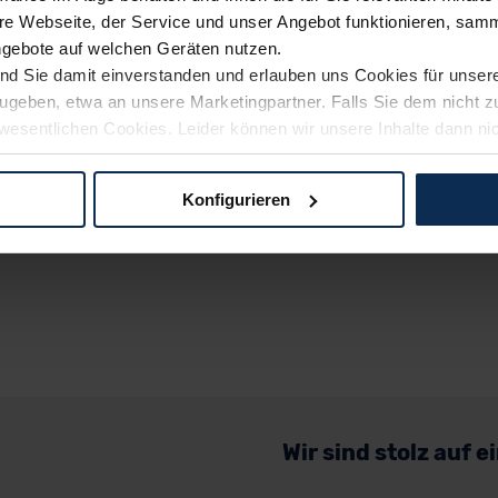
e Webseite, der Service und unser Angebot funktionieren, samm
ngebote auf welchen Geräten nutzen.
ind Sie damit einverstanden und erlauben uns Cookies für unse
rzugeben, etwa an unsere Marketingpartner. Falls Sie dem nicht
wesentlichen Cookies. Leider können wir unsere Inhalte dann ni
 dem Weg zu Ihrem Neuwagen unterstützen. Sie können die Einste
Konfigurieren
logien und Cookies gilt – soweit keine detaillierteren Angaben e
ger außerhalb der EU zu übermitteln oder dort verarbeiten zu la
rhalb der EU erfolgt, erfolgt dies ausschließlich auf der Grundl
 der EU-Kommission (Art. 45 Abs. 1 DSGVO), von Standarddate
n Sie hierzu Ihre Einwilligung freiwillig erteilen. Nähere Infor
 Sie über den Kontakt zu unserem Datenschutzbeauftragten un
Wir sind stolz auf 
pressum