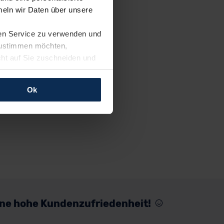
eln wir Daten über unsere
ren Service zu verwenden und
 zustimmen möchten,
cht auf Sie zuschneiden und
llungen jederzeit anpassen
Ok
rfolgen: Wir beabsichtigen
ssen. Soweit eine
age eines
nschutzklauseln (Art. 46
mationen zu den bestehenden
ter datenschutz@meinauto.de
eine hohe Kundenzufriedenheit!