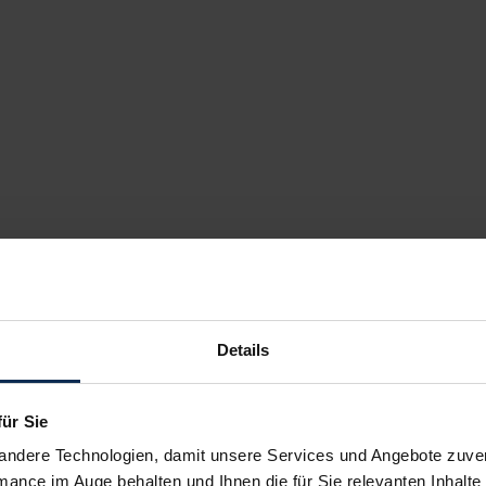
Details
für Sie
andere Technologien, damit unsere Services und Angebote zuverl
mance im Auge behalten und Ihnen die für Sie relevanten Inhalte 