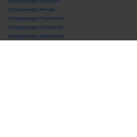
Kompaktwagen Automatik
Kompaktwagen Manuell
Kompaktwagen Frontantrieb
Kompaktwagen Heckantrieb
Kompaktwagen Allradantrieb
Weitere Themen
Sparsamste Diesel: Spritsparende Neuwagen mit Dieselmotor
Mild-Hybrid Modelle: Diese Modelle sind die besten
Campingautos: Diese Autos eignen sich zum Campen (2026)
Autos für Camper Ausbau: Das sind die perfekten
Basisfahrzeuge (2026)
Kastenwagen Selbstausbau: Diese 10 Modelle eignen sich
(2026)
Alle Preise sind inklusive Mehrwertsteuer, es sei denn, es ist etwas anderes
angegeben.