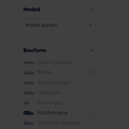
Alpine
Modell
Audi
Modell wählen
BMW
BYD
Bauform
Citroen
Cupra
Cabrio/Roadster
DS
Kombi
Kompaktwagen
Dacia
Limousine
Fiat
Kleinwagen
Ford
Nutzfahrzeug
Honda
SUV/Geländewagen
Hyundai