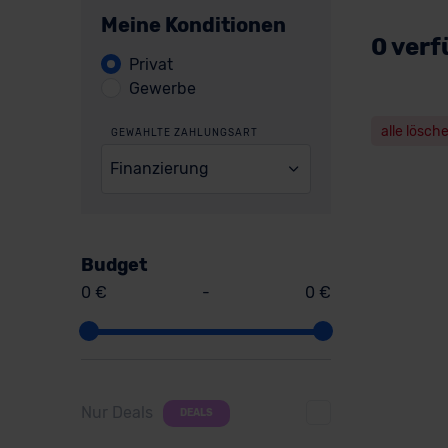
Meine Konditionen
0 verf
Privat
Gewerbe
alle lösch
GEWÄHLTE ZAHLUNGSART
Finanzierung
Budget
0 €
-
0 €
Nur Deals
DEALS