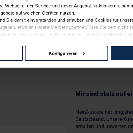
e Webseite, der Service und unser Angebot funktionieren, samm
ngebote auf welchen Geräten nutzen.
ind Sie damit einverstanden und erlauben uns Cookies für unse
rzugeben, etwa an unsere Marketingpartner. Falls Sie dem nicht
wesentlichen Cookies. Leider können wir unsere Inhalte dann ni
 dem Weg zu Ihrem Neuwagen unterstützen. Sie können die Einste
Konfigurieren
logien und Cookies gilt – soweit keine detaillierteren Angaben e
ger außerhalb der EU zu übermitteln oder dort verarbeiten zu la
rhalb der EU erfolgt, erfolgt dies ausschließlich auf der Grundl
 der EU-Kommission (Art. 45 Abs. 1 DSGVO), von Standarddate
n Sie hierzu Ihre Einwilligung freiwillig erteilen. Nähere Infor
Wir sind stolz auf 
 Sie über den Kontakt zu unserem Datenschutzbeauftragten un
MeinAuto.de hat langjäh
Deutschland. Unsere Kun
pressum
erhalten und bewerten uns