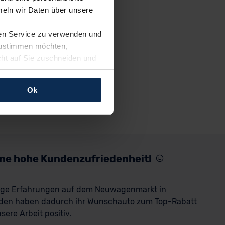
eln wir Daten über unsere
ren Service zu verwenden und
 zustimmen möchten,
cht auf Sie zuschneiden und
llungen jederzeit anpassen
Ok
rfolgen: Wir beabsichtigen
ssen. Soweit eine
age eines
nschutzklauseln (Art. 46
mationen zu den bestehenden
eine hohe Kundenzufriedenheit!
ter datenschutz@meinauto.de
rige Erfahrungen auf dem Neuwagenmarkt in
den haben dadurch ihr Wunschauto zum Top-Rabatt
ere Arbeit positiv.