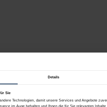
Details
für Sie
andere Technologien, damit unsere Services und Angebote zuverl
mance im Auge behalten und Ihnen die für Sie relevanten Inhalte 