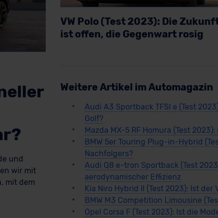
VW Polo (Test 2023): Die Zukunf
ist offen, die Gegenwart rosig
Artikel lesen
Weitere Artikel im Automagazin
neller
Audi A3 Sportback TFSI e (Test 2023)
Golf?
ar?
Mazda MX-5 RF Homura (Test 2023): 
BMW 5er Touring Plug-in-Hybrid (Test
Nachfolgers?
nde und
Audi Q8 e-tron Sportback (Test 202
en wir mit
aerodynamischer Effizienz
a. mit dem
Kia Niro Hybrid II (Test 2023): Ist de
BMW M3 Competition Limousine (Tes
Opel Corsa F (Test 2023): Ist die Mo