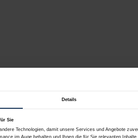
Details
für Sie
andere Technologien, damit unsere Services und Angebote zuverl
mance im Auge behalten und Ihnen die für Sie relevanten Inhalte 