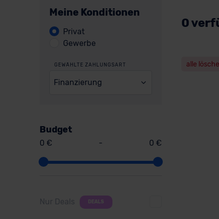
Meine Konditionen
0 verf
Privat
Gewerbe
alle lösch
GEWÄHLTE ZAHLUNGSART
Finanzierung
Budget
0 €
-
0 €
Nur Deals
DEALS