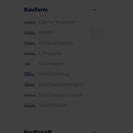
Alpine
Bauform
Audi
Cabrio/Roadster
BMW
Kombi
BYD
Kompaktwagen
Citroen
Limousine
Cupra
Kleinwagen
Nutzfahrzeug
DS
SUV/Geländewagen
Dacia
Sportwagen/Coupé
Fiat
Van/Minivan
Ford
Honda
Hyundai
Kraftstoff