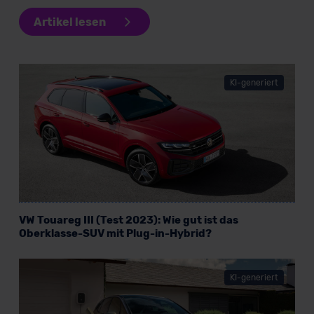
Artikel lesen
KI-generiert
VW Touareg III (Test 2023): Wie gut ist das
Oberklasse-SUV mit Plug-in-Hybrid?
KI-generiert