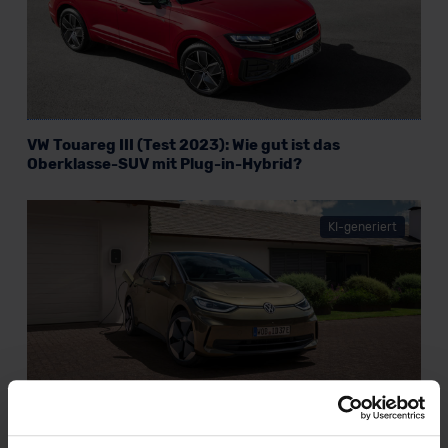
VW Touareg III (Test 2023): Wie gut ist das
Oberklasse-SUV mit Plug-in-Hybrid?
KI-generiert
VW ID.3 (Test 2023): Modellpflege dringend gesucht
und fehlerfrei aufgespielt?