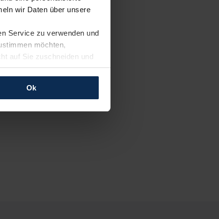
eln wir Daten über unsere
ren Service zu verwenden und
 zustimmen möchten,
cht auf Sie zuschneiden und
llungen jederzeit anpassen
Ok
rfolgen: Wir beabsichtigen
ssen. Soweit eine
age eines
nschutzklauseln (Art. 46
mationen zu den bestehenden
ter datenschutz@meinauto.de