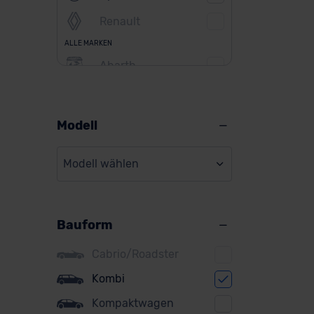
Renault
ALLE MARKEN
Abarth
Alfa Romeo
Alpine
Modell
Audi
Modell wählen
BMW
BYD
Bauform
Citroen
Cupra
Cabrio/Roadster
DS
Kombi
Kompaktwagen
Dacia