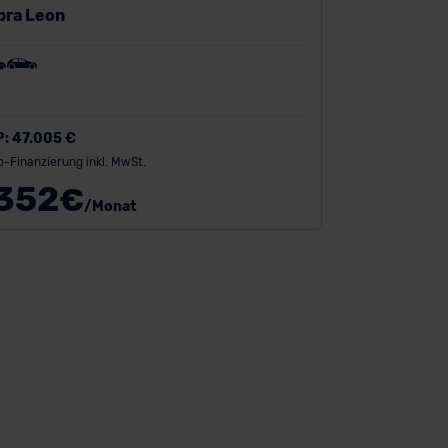
pra Leon
P:
47.005 €
o-Finanzierung inkl. MwSt.
352
€
/Monat