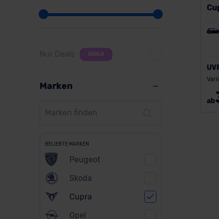
Cu
Nur Deals
DEALS
UV
Vari
Marken
ab
BELIEBTE MARKEN
Peugeot
Skoda
Cupra
Opel