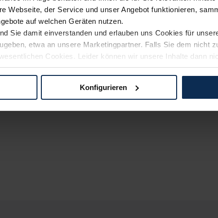
e Webseite, der Service und unser Angebot funktionieren, samm
ngebote auf welchen Geräten nutzen.
ind Sie damit einverstanden und erlauben uns Cookies für unse
rzugeben, etwa an unsere Marketingpartner. Falls Sie dem nicht
wesentlichen Cookies. Leider können wir unsere Inhalte dann ni
 dem Weg zu Ihrem Neuwagen unterstützen. Sie können die Einste
Konfigurieren
logien und Cookies gilt – soweit keine detaillierteren Angaben e
ger außerhalb der EU zu übermitteln oder dort verarbeiten zu la
rhalb der EU erfolgt, erfolgt dies ausschließlich auf der Grundl
 der EU-Kommission (Art. 45 Abs. 1 DSGVO), von Standarddate
n Sie hierzu Ihre Einwilligung freiwillig erteilen. Nähere Infor
 Sie über den Kontakt zu unserem Datenschutzbeauftragten un
pressum