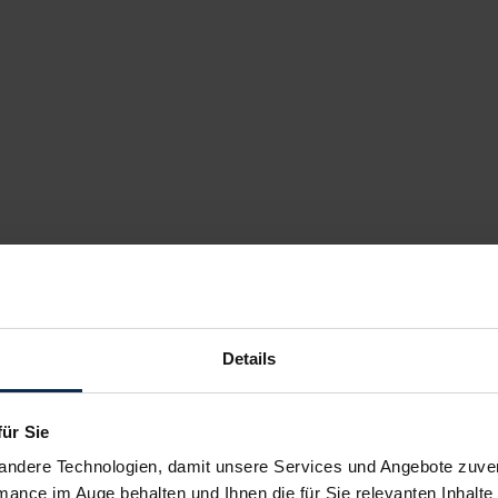
Details
für Sie
andere Technologien, damit unsere Services und Angebote zuverl
mance im Auge behalten und Ihnen die für Sie relevanten Inhalte 